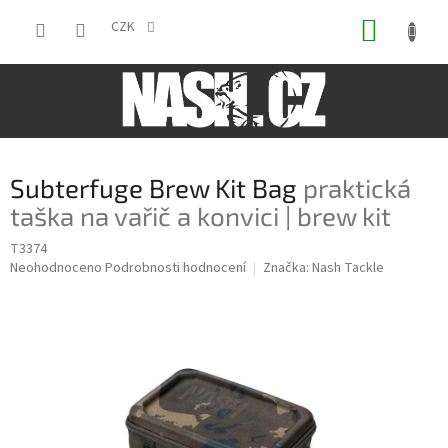
Přejít
NÁKUP
na
CZK
obsah
KOŠÍK
Subterfuge Brew Kit Bag
praktická
taška na vařič a konvici | brew kit
T3374
Průměrné
Neohodnoceno
Podrobnosti hodnocení
Značka:
Nash Tackle
hodnocení
produktu
je
0,0
z
5
hvězdiček.