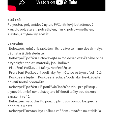
Složení:
Polyester, polyamidový nylon, PVC, nitrilový butadienový
kaučuk, polystyren, polyethylen, hliník, polyoxymethylen,
elastan, ethylenvinylacetát
Varování:
· Nebezpečí udušení/zapletení: Uchovávejte mimo dosah malých
dětí; starší děti sledujte.
· Nebezpečí požáru: Uchovávejte mimo dosah otevřeného ohně
a vysokých teplot; materiály jsou hořlavé.
· Přetížení: Poškození tašky. Nepřetěžujte.
· Proražení: Poškození podšívky. Vyhněte se ostrým předmětům.
· Poškození teplem: Poškození izolace/podšívky. Nevkládejte
dovnitř horké předměty.
· Nebezpečí požáru: Při používání bočního zipu pro přístup k
plynové bombě nenechávejte v blízkosti tašky bez dozoru
zapálený vařič.
· Nebezpečí výbuchu: Po použití plynovou bombu bezpečně
odpojte a uložte.
· Nebezpečí nestability: Tašku s vařičem umístěte na stabilní a