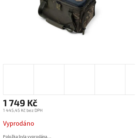
1 749 Kč
1 445,45 Kč bez DPH
Měrná
Vyprodáno
cena:
Položka byla vyprodána…