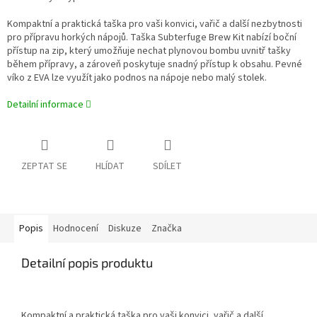
Kompaktní a praktická taška pro vaši konvici, vařič a další nezbytnosti
pro přípravu horkých nápojů. Taška Subterfuge Brew Kit nabízí boční
přístup na zip, který umožňuje nechat plynovou bombu uvnitř tašky
během přípravy, a zároveň poskytuje snadný přístup k obsahu. Pevné
víko z EVA lze využít jako podnos na nápoje nebo malý stolek.
Detailní informace
ZEPTAT SE
HLÍDAT
SDÍLET
Popis
Hodnocení
Diskuze
Značka
Detailní popis produktu
Kompaktní a praktická taška pro vaši konvici, vařič a další