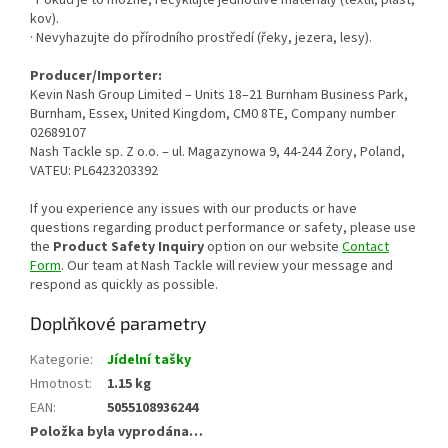
· Pokud je to možné, recyklujte jednotlivé materiály (textil, plast,
kov).
· Nevyhazujte do přírodního prostředí (řeky, jezera, lesy).
Producer/Importer:
Kevin Nash Group Limited – Units 18–21 Burnham Business Park,
Burnham, Essex, United Kingdom, CM0 8TE, Company number
02689107
Nash Tackle sp. Z o.o. – ul. Magazynowa 9, 44-244 Żory, Poland,
VATEU: PL6423203392
If you experience any issues with our products or have
questions regarding product performance or safety, please use
the
Product Safety Inquiry
option on our website
Contact
Form
. Our team at Nash Tackle will review your message and
respond as quickly as possible.
Doplňkové parametry
Kategorie
:
Jídelní tašky
Hmotnost
:
1.15 kg
EAN
:
5055108936244
Položka byla vyprodána…