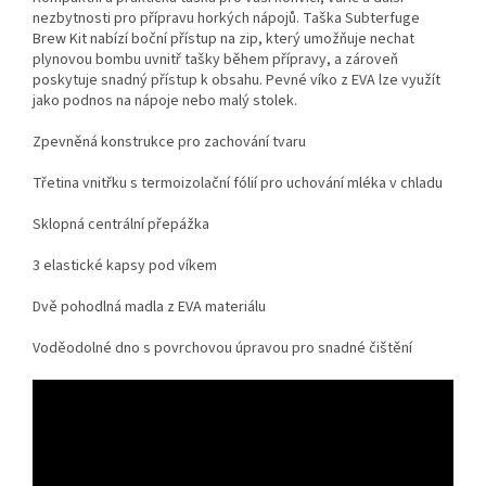
nezbytnosti pro přípravu horkých nápojů. Taška Subterfuge
Brew Kit nabízí boční přístup na zip, který umožňuje nechat
plynovou bombu uvnitř tašky během přípravy, a zároveň
poskytuje snadný přístup k obsahu. Pevné víko z EVA lze využít
jako podnos na nápoje nebo malý stolek.
Zpevněná konstrukce pro zachování tvaru
Třetina vnitřku s termoizolační fólií pro uchování mléka v chladu
Sklopná centrální přepážka
3 elastické kapsy pod víkem
Dvě pohodlná madla z EVA materiálu
Voděodolné dno s povrchovou úpravou pro snadné čištění