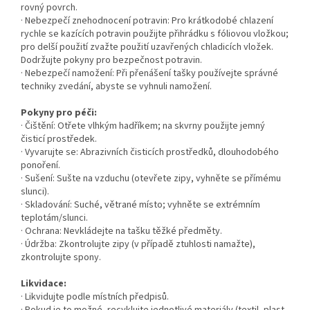
rovný povrch.
· Nebezpečí znehodnocení potravin: Pro krátkodobé chlazení
rychle se kazících potravin použijte přihrádku s fóliovou vložkou;
pro delší použití zvažte použití uzavřených chladicích vložek.
Dodržujte pokyny pro bezpečnost potravin.
· Nebezpečí namožení: Při přenášení tašky používejte správné
techniky zvedání, abyste se vyhnuli namožení.
Pokyny pro péči:
· Čištění: Otřete vlhkým hadříkem; na skvrny použijte jemný
čisticí prostředek.
· Vyvarujte se: Abrazivních čisticích prostředků, dlouhodobého
ponoření.
· Sušení: Sušte na vzduchu (otevřete zipy, vyhněte se přímému
slunci).
· Skladování: Suché, větrané místo; vyhněte se extrémním
teplotám/slunci.
· Ochrana: Nevkládejte na tašku těžké předměty.
· Údržba: Zkontrolujte zipy (v případě ztuhlosti namažte),
zkontrolujte spony.
Likvidace:
· Likvidujte podle místních předpisů.