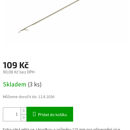
109 Kč
90,08 Kč bez DPH
Měrná
Skladem
(3 ks)
cena:
Můžeme doručit do:
12.8.2026
Přidat do košíku
Extra silná jehla se západkou o průměru 115 mm pro připevnění více