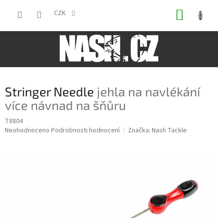
Přejít
NÁKUP
na
CZK
obsah
KOŠÍK
Stringer Needle
jehla na navlékání
více návnad na šňůru
T8804
Průměrné
Neohodnoceno
Podrobnosti hodnocení
Značka:
Nash Tackle
hodnocení
produktu
je
0,0
z
5
hvězdiček.