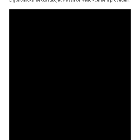
Ergonomická měkká rukojeť v Nash červeno - černém provedení.