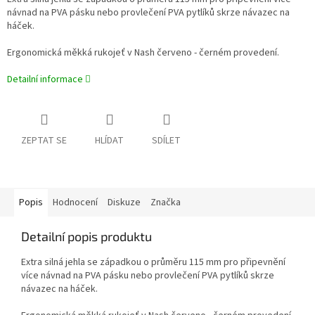
návnad na PVA pásku nebo provlečení PVA pytlíků skrze návazec na
háček.
Ergonomická měkká rukojeť v Nash červeno - černém provedení.
Detailní informace
ZEPTAT SE
HLÍDAT
SDÍLET
Popis
Hodnocení
Diskuze
Značka
Detailní popis produktu
Extra silná jehla se západkou o průměru 115 mm pro připevnění
více návnad na PVA pásku nebo provlečení PVA pytlíků skrze
návazec na háček.