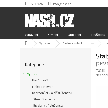
Přejít
777079297
info@nash.cz
na
obsah
Vybavení
Krmení
Oblečení
Toušbaits
Domů
Vybavení
Příslušenství k prutům
Hra
P
Stab
o
Přeskočit
s
pevn
Kategorie
kategorie
t
T2738
r
Vybavení
Průměr
Neohod
a
hodnoce
Nové zboží
n
produkt
Elektro-Power
n
je
í
Náhradní díly a příslušenství
0,0
z
p
Sleep Systems
5
a
Bivaky a příslušenství
hvězdič