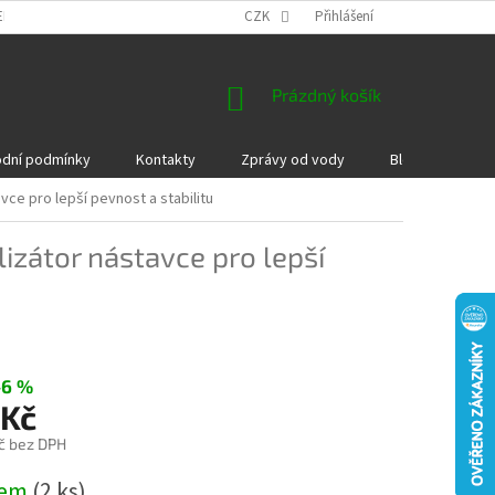
EKLAMACE A VRÁCENÍ ZBOŽÍ
DÁRKOVÉ POUKAZY
CZK
Přihlášení
PODMÍNKY COOKI
NÁKUPNÍ
Prázdný košík
KOŠÍK
dní podmínky
Kontakty
Zprávy od vody
Blog
Kame
avce pro lepší pevnost a stabilitu
lizátor nástavce pro lepší
–6 %
 Kč
č bez DPH
dem
(2 ks)