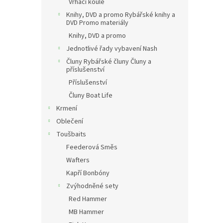
Vrhací koule
Knihy, DVD a promo Rybářské knihy a
DVD Promo materiály
Knihy, DVD a promo
Jednotlivé řady vybavení Nash
Čluny Rybářské čluny Čluny a
příslušenství
Příslušenství
Čluny Boat Life
Krmení
Oblečení
Toušbaits
Feederová Směs
Wafters
Kapří Bonbóny
Zvýhodněné sety
Red Hammer
MB Hammer