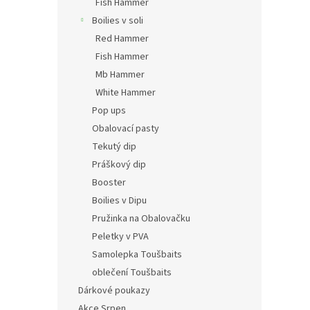
Fish Hammer
Boilies v soli
Red Hammer
Fish Hammer
Mb Hammer
White Hammer
Pop ups
Obalovací pasty
Tekutý dip
Práškový dip
Booster
Boilies v Dipu
Pružinka na Obalovačku
Peletky v PVA
Samolepka Toušbaits
oblečení Toušbaits
Dárkové poukazy
Akce Srpen