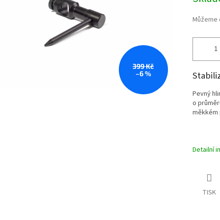
cena:
Můžeme d
399 Kč
–6 %
Stabili
Pevný hli
o průměru
měkkém p
Detailní 
TISK