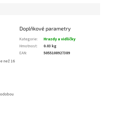
Doplňkové parametry
Kategorie
:
Hrazdy a vidličky
Hmotnost
:
0.03 kg
EAN
:
5055108927389
ce než 16
uhodobou