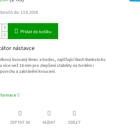
oručit do:
13.8.2026
Přidat do košíku
zátor nástavce
níkový lisovaný límec a bodec, zajišťující Nash Banksticks
 více než 16 mm pro zlepšení stability na tvrdém i
ovrchu a zabránění kroucení.
informace
ZEPTAT SE
HLÍDAT
SDÍLET