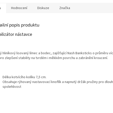
s
Hodnocení
Diskuze
Značka
ailní popis produktu
ilizátor nástavce
 hliníkový lisovaný límec a bodec, zajišťující Nash Banksticks o průměru ví
ro zlepšení stability na tvrdém i měkkém povrchu a zabránění kroucení.
Délka kotvícího kolíku 7,5 cm.
Obsahuje rýhovaný nastavovací knoflík a napnutý držák pružiny pro dlo
spolehlivost