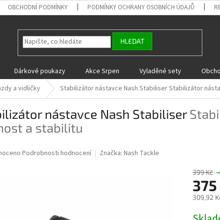
OBCHODNÍ PODMÍNKY
PODMÍNKY OCHRANY OSOBNÍCH ÚDAJŮ
R
HLEDAT
Dárkové poukazy
Akce Srpen
Vyladěné sety
Obcho
zdy a vidličky
Stabilizátor nástavce Nash Stabiliser
Stabilizátor nást
ilizátor nástavce Nash Stabiliser
Stabi
ost a stabilitu
né
noceno
Podrobnosti hodnocení
Značka:
Nash Tackle
ní
u
399 Kč
375
309,92 K
Měrná
Skla
ek.