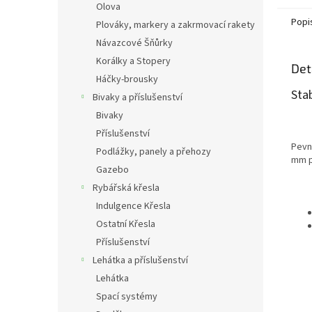
Olova
Popi
Plováky, markery a zakrmovací rakety
Návazcové Šňůrky
Korálky a Stopery
Det
Háčky-brousky
Stab
Bivaky a příslušenství
Bivaky
Příslušenství
Pevný
Podlážky, panely a přehozy
mm p
Gazebo
Rybářská křesla
Indulgence Křesla
Ostatní Křesla
Příslušenství
Lehátka a příslušenství
Lehátka
Spací systémy