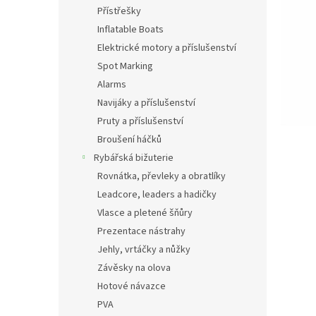
n
Přístřešky
e
Inflatable Boats
l
Elektrické motory a příslušenství
Spot Marking
Alarms
Navijáky a příslušenství
Pruty a příslušenství
Broušení háčků
Rybářská bižuterie
Rovnátka, převleky a obratlíky
Leadcore, leaders a hadičky
Vlasce a pletené šňůry
Prezentace nástrahy
Jehly, vrtáčky a nůžky
Závěsky na olova
Hotové návazce
PVA