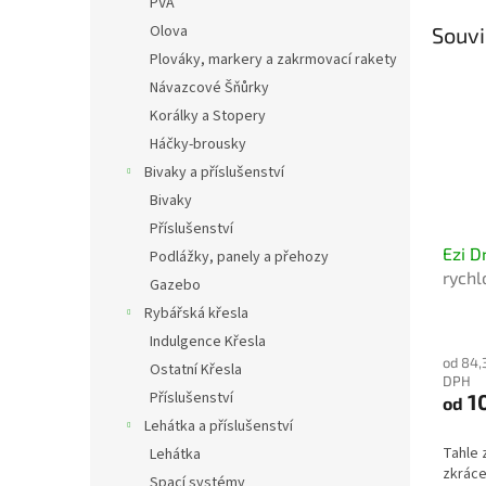
PVA
Olova
Souvi
Plováky, markery a zakrmovací rakety
Návazcové Šňůrky
Korálky a Stopery
Háčky-brousky
Bivaky a příslušenství
Bivaky
Příslušenství
Ezi D
Podlážky, panely a přehozy
rychl
Gazebo
snadn
Rybářská křesla
Indulgence Křesla
od 84,
Ostatní Křesla
DPH
Příslušenství
1
od
Lehátka a příslušenství
Tahle 
Lehátka
zkráce
Spací systémy