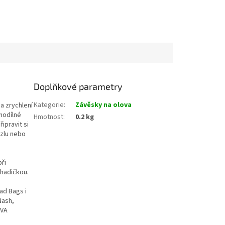
Doplňkové parametry
Kategorie
:
Závěsky na olova
a zrychlení
nodílné
Hmotnost
:
0.2 kg
ipravit si
uzlu nebo
ři
 hadičkou.
ad Bags i
Nash,
PVA