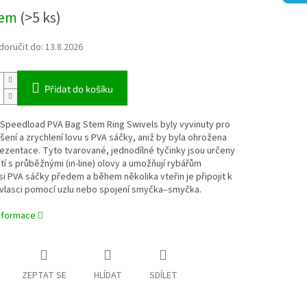
dem
(>5 ks)
oručit do:
13.8.2026
Přidat do košíku
Speedload PVA Bag Stem Ring Swivels byly vyvinuty pro
ení a zrychlení lovu s PVA sáčky, aniž by byla ohrožena
rezentace. Tyto tvarované, jednodílné tyčinky jsou určeny
tí s průběžnými (in-line) olovy a umožňují rybářům
 si PVA sáčky předem a během několika vteřin je připojit k
 vlasci pomocí uzlu nebo spojení smyčka–smyčka.
informace
ZEPTAT SE
HLÍDAT
SDÍLET