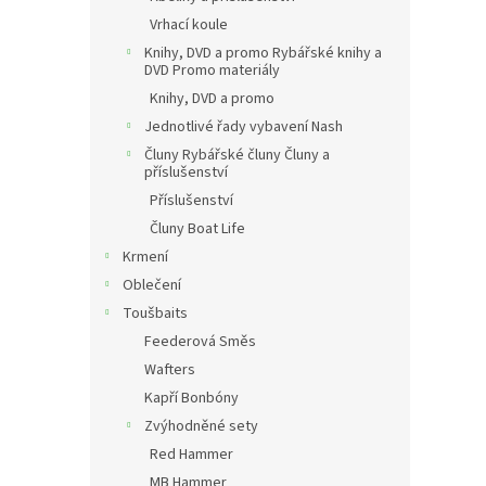
Vrhací koule
Knihy, DVD a promo Rybářské knihy a
DVD Promo materiály
Knihy, DVD a promo
Jednotlivé řady vybavení Nash
Čluny Rybářské čluny Čluny a
příslušenství
Příslušenství
Čluny Boat Life
Krmení
Oblečení
Toušbaits
Feederová Směs
Wafters
Kapří Bonbóny
Zvýhodněné sety
Red Hammer
MB Hammer