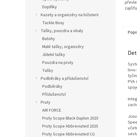
převle
Doplňky
zajišť
olova 
Kazety a organizéry na bižuterii
Tackle Boxy
Tašky, pouzdra a obaly
Popi
Batohy
Malé tašky, organizéry
Det
Jídelní tašky
Pouzdra na pruty
Syst
lovu
Tašky
tyčin
Podběráky a příslušenství
PVA 
Podběráky
spoj
Příslušenství
Inte
Pruty
zacho
AIR FORCE
Jsou
Pruty Scope Black Duplon 2025
Spee
Pruty Scope Abbreviated 2025
včetn
sesta
Pruty Scope Abbreviated CG