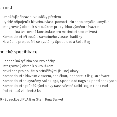
stnosti
Umožňují připravit PVA sáčky předem
Rychlé připojení k hlavnímu vlasci pomocí uzlu nebo smyčka–smyčka
Integrovaný obratlík s kroužkem pro rychlou výměnu návazce
Jednodílná tvarovaná konstrukce pro maximální spolehlivost
Kompatibilní při použití samotného vlasce i hadičky
Navrženo pro použití se systémy Speedload a Solid Bag
hnické specifikace
Jednodílná tyčinka pro PVA sáčky
Integrovaný obratlík s kroužkem
Navrženo pro použití s průběžnými (in-line) olovy
Kompatibilní s hlavním vlascem, hadičkou, leadcore i Cling On návazci
Kompatibilní se systémy Solid Bags, Speedload Bags a Speedload Syst
Kompatibilní s průběžnými olovy Nash včetně Solid Bag In-Line Lead
Počet kusů v balení: 5 ks
9
- Speedload PVA Bag Stem Ring Swivel