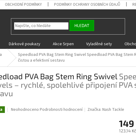
OBCHODNÍ PODMÍNKY
PODMÍNKY OCHRANY OSOBNÍCH ÚDAJŮ
R
HLEDAT
Dárkové poukazy
Akce Srpen
Vyladěné sety
Obcho
a
Speedload PVA Bag Stem Ring Swivel
Speedload PVA Bag Stem Rin
čistou a efektivní sestavu
edload PVA Bag Stem Ring Swivel
Spee
els – rychlé, spolehlivé připojení PVA 
tavu
Průměrné
Neohodnoceno
Podrobnosti hodnocení
Značka:
Nash Tackle
ka
hodnocení
produktu
149
je
123,14 K
0,0