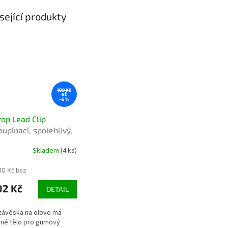
sející produkty
109 Kč
až
–6 %
rop Lead Clip
oupínací, spolehlivý,
é použití
Skladem
(4 ks)
30 Kč bez
02 Kč
DETAIL
závěska na olovo má
né tělo pro gumový