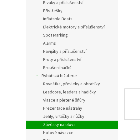
a
Bivaky a příslušenství
n
Přístřešky
e
Inflatable Boats
l
Elektrické motory a příslušenství
Spot Marking
Alarms
Navijáky a příslušenství
Pruty a příslušenství
Broušení háčků
Rybářská bižuterie
Rovnátka, převleky a obratlíky
Leadcore, leaders a hadičky
Vlasce a pletené šňůry
Prezentace nástrahy
Jehly, vrtáčky a nůžky
Závěsky na olova
Hotové návazce