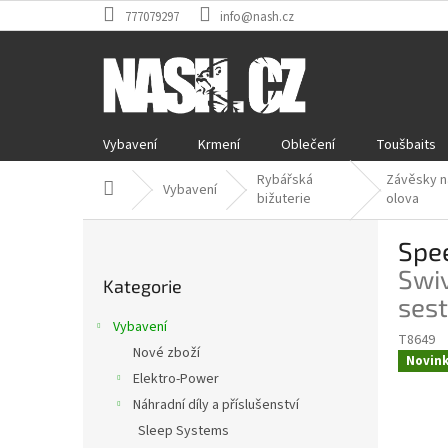
Přejít
777079297
info@nash.cz
na
obsah
Vybavení
Krmení
Oblečení
Toušbaits
Rybářská
Závěsky n
Domů
Vybavení
bižuterie
olova
P
Spe
o
Přeskočit
s
Swiv
Kategorie
kategorie
t
ses
r
Vybavení
a
T8649
Nové zboží
n
Novin
Elektro-Power
n
í
Náhradní díly a příslušenství
p
Sleep Systems