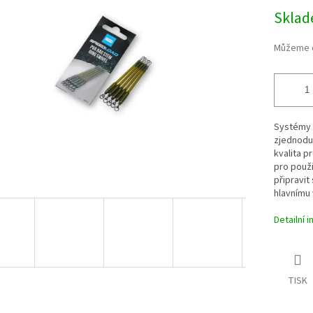
z
Měrná
Skla
5
cena:
hvězdiček.
Můžeme d
Systémy 
zjednoduš
kvalita p
pro použi
připravit
hlavnímu
Detailní 
TISK