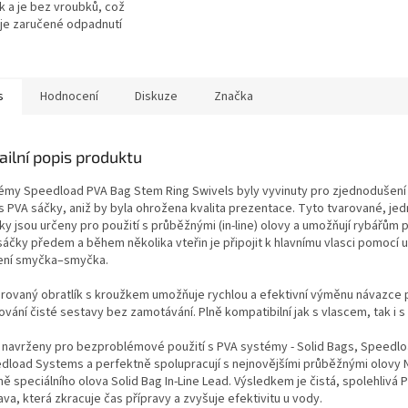
k a je bez vroubků, což
uje zaručené odpadnutí
z klipu závěsky.
s
Hodnocení
Diskuze
Značka
ailní popis produktu
émy Speedload PVA Bag Stem Ring Swivels byly vyvinuty pro zjednodušení 
 s PVA sáčky, aniž by byla ohrožena kvalita prezentace. Tyto tvarované, jed
ky jsou určeny pro použití s průběžnými (in-line) olovy a umožňují rybářům př
sáčky předem a během několika vteřin je připojit k hlavnímu vlasci pomocí 
ení smyčka–smyčka.
grovaný obratlík s kroužkem umožňuje rychlou a efektivní výměnu návazce p
vání čisté sestavy bez zamotávání. Plně kompatibilní jak s vlascem, tak i s
 navrženy pro bezproblémové použití s PVA systémy - Solid Bags, Speedlo
dload Systems a perfektně spolupracují s nejnovějšími průběžnými olovy 
ě speciálního olova Solid Bag In-Line Lead. Výsledkem je čistá, spolehlivá 
va, která zkracuje čas přípravy a zvyšuje efektivitu u vody.