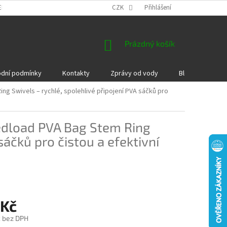
EKLAMACE A VRÁCENÍ ZBOŽÍ
DÁRKOVÉ POUKAZY
CZK
Přihlášení
PODMÍNKY COOKI
NÁKUPNÍ
Prázdný košík
KOŠÍK
dní podmínky
Kontakty
Zprávy od vody
Blog
Kame
g Swivels – rychlé, spolehlivé připojení PVA sáčků pro
dload PVA Bag Stem Ring
sáčků pro čistou a efektivní
 Kč
č bez DPH