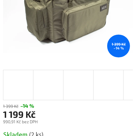
1 399 Kč
–14 %
–14 %
1 399 Kč
1 199 Kč
990,91 Kč bez DPH
Měrná
Skladem
(2 ks)
cena: