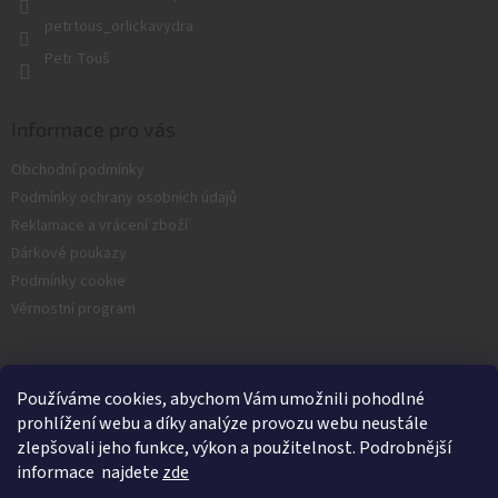
petrtous_orlickavydra
Petr Touš
Informace pro vás
Obchodní podmínky
Podmínky ochrany osobních údajů
Reklamace a vrácení zboží
Dárkové poukazy
Podmínky cookie
Věrnostní program
Facebook
Používáme cookies, abychom Vám umožnili pohodlné
prohlížení webu a díky analýze provozu webu neustále
zlepšovali jeho funkce, výkon a použitelnost. Podrobnější
informace najdete
zde