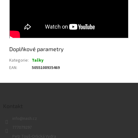
Doplňkové parametry
Kategorie
:
Tašky
EAN
:
5055108935469
Z
á
p
a
Kontakt
t
info
@
nash.cz
í
777079297
Petr Touš-Orlická Vydra