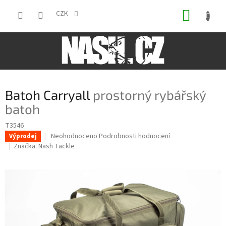
Přejít
NÁKUP
na
CZK
obsah
KOŠÍK
Batoh Carryall
prostorný rybářský
batoh
T3546
Průměrné
Neohodnoceno
Podrobnosti hodnocení
Výprodej
hodnocení
Značka:
Nash Tackle
produktu
je
0,0
z
5
hvězdiček.