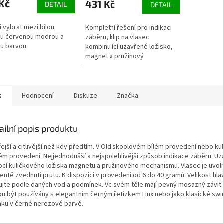
Kč
431 Kč
DETAIL
DETAIL
5,0
z
5
si vybrat mezi bílou
Kompletní řešení pro indikaci
hvězdiček.
ou červenou modrou a
záběru, klip na vlasec
ou barvou.
kombinující uzavřené ložisko,
magnet a pružinový
mechanismus v prakticky
nerozbitném bobbinu Slap
Head, který řádně zacvakne...
s
Hodnocení
Diskuze
Značka
ailní popis produktu
řejší a citlivější než kdy předtím. V Old skoolovém bílém provedení nebo ku
ém provedení. Nejjednodušší a nejspolehlivější způsob indikace záběru. Uz
cí kuličkového ložiska magnetu a pružinového mechanismu. Vlasec je uvol
ntě zvednutí prutu. K dispozici v provedení od 6 do 40 gramů. Velikost hla
ujte podle daných vod a podmínek. Ve svém těle mají pevný mosazný závit
u být používány s elegantním černým řetízkem Linx nebo jako klasické swi
nku v černé nerezové barvě.