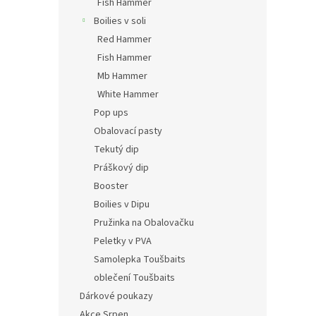
Fish Hammer
Boilies v soli
Red Hammer
Fish Hammer
Mb Hammer
White Hammer
Pop ups
Obalovací pasty
Tekutý dip
Práškový dip
Booster
Boilies v Dipu
Pružinka na Obalovačku
Peletky v PVA
Samolepka Toušbaits
oblečení Toušbaits
Dárkové poukazy
Akce Srpen