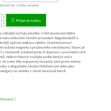
oručit do:
Zvolte variantu
Přidat do košíku
 a citlivější než kdy předtím. V Old skoolovém bílém
í nebo kultovním černém provedení. Nejjednodušší a
livější způsob indikace záběru. Uzavření pomocí
ého ložiska magnetu a pružinového mechanismu. Vlasec je
ž v momentě zvednutí prutu. K dispozici v provedení od 6
mů. Velikost hlavice zvažujte podle daných vod a
. Ve svém těle mají pevný mosazný závit proto mohou
vány s elegantním černým řetízkem Linx nebo jako
swingery na ramínku v černé nerezové barvě.
informace