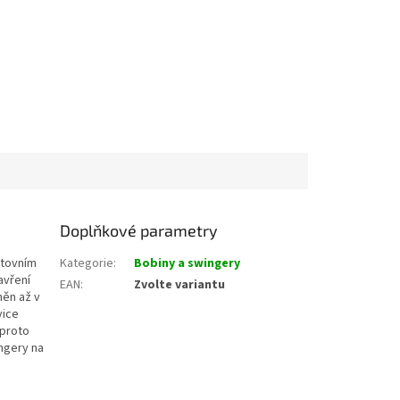
Doplňkové parametry
ltovním
Kategorie
:
Bobiny a swingery
avření
EAN
:
Zvolte variantu
něn až v
vice
 proto
ngery na