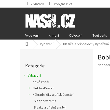
Přejít
777079297
info@nash.cz
na
obsah
Vybavení
Krmení
Oblečení
Toušbaits
Domů
Vybavení
Hlásiče a příposlechy Rybářská 
P
Bob
o
Přeskočit
s
Průměr
Neohod
Kategorie
kategorie
t
hodnoce
r
produkt
Vybavení
a
je
Nové zboží
0,0
n
z
Elektro-Power
n
5
í
Náhradní díly a příslušenství
hvězdič
p
Sleep Systems
a
Bivaky a příslušenství