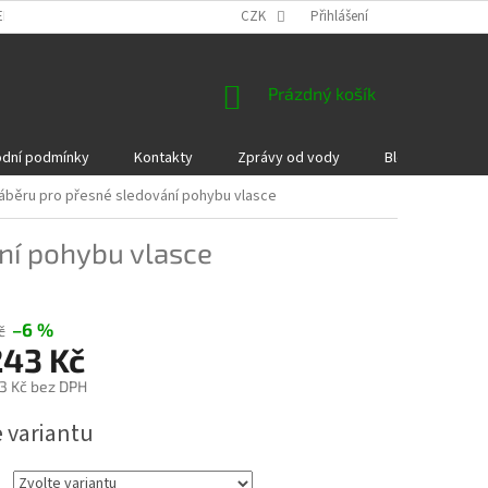
EKLAMACE A VRÁCENÍ ZBOŽÍ
DÁRKOVÉ POUKAZY
CZK
Přihlášení
PODMÍNKY COOKI
NÁKUPNÍ
Prázdný košík
KOŠÍK
dní podmínky
Kontakty
Zprávy od vody
Blog
Kame
záběru pro přesné sledování pohybu vlasce
ání pohybu vlasce
–6 %
č
243 Kč
3 Kč
bez DPH
e variantu