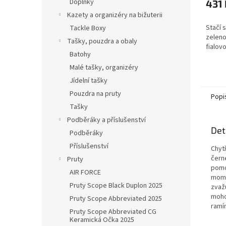
Doplňky
431 
Kazety a organizéry na bižuterii
Stačí 
Tackle Boxy
zelen
Tašky, pouzdra a obaly
fialov
Batohy
Malé tašky, organizéry
Jídelní tašky
Pouzdra na pruty
Popi
Tašky
Podběráky a příslušenství
Det
Podběráky
Příslušenství
Chyt
čern
Pruty
pomo
AIR FORCE
mome
Pruty Scope Black Duplon 2025
zvaž
moho
Pruty Scope Abbreviated 2025
ramí
Pruty Scope Abbreviated CG
Keramická Očka 2025