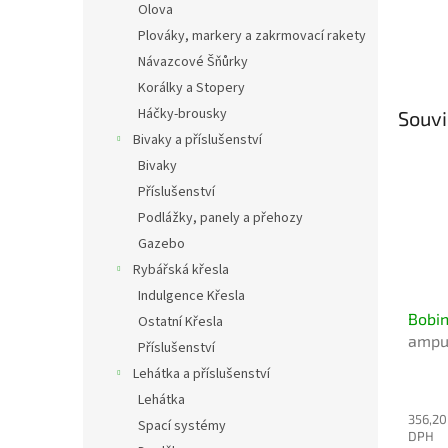
Olova
Plováky, markery a zakrmovací rakety
Návazcové Šňůrky
Korálky a Stopery
Háčky-brousky
Souvi
Bivaky a příslušenství
Bivaky
Příslušenství
Podlážky, panely a přehozy
Gazebo
Rybářská křesla
Indulgence Křesla
Bobin
Ostatní Křesla
ampul
Příslušenství
vidit
Lehátka a příslušenství
Lehátka
356,20
Spací systémy
DPH