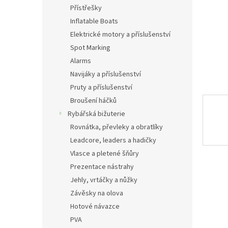
n
Přístřešky
e
Inflatable Boats
l
Elektrické motory a příslušenství
Spot Marking
Alarms
Navijáky a příslušenství
Pruty a příslušenství
Broušení háčků
Rybářská bižuterie
Rovnátka, převleky a obratlíky
Leadcore, leaders a hadičky
Vlasce a pletené šňůry
Prezentace nástrahy
Jehly, vrtáčky a nůžky
Závěsky na olova
Hotové návazce
PVA