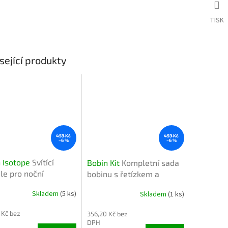
TISK
sející produkty
459 Kč
459 Kč
–6 %
–6 %
 Isotope
Svítící
Bobin Kit
Kompletní sada
e pro noční
bobinu s řetízkem a
elnost bobinu
úchytem
Skladem
(5 ks)
Skladem
(1 ks)
Průměrné
hodnocení
 Kč bez
356,20 Kč bez
produktu
DPH
je