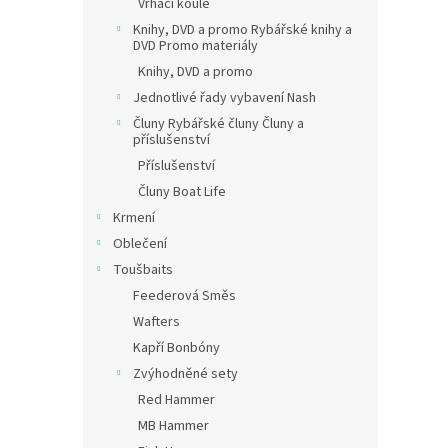
Vrhací koule
Knihy, DVD a promo Rybářské knihy a
DVD Promo materiály
Knihy, DVD a promo
Jednotlivé řady vybavení Nash
Čluny Rybářské čluny Čluny a
příslušenství
Příslušenství
Čluny Boat Life
Krmení
Oblečení
Toušbaits
Feederová Směs
Wafters
Kapří Bonbóny
Zvýhodněné sety
Red Hammer
MB Hammer