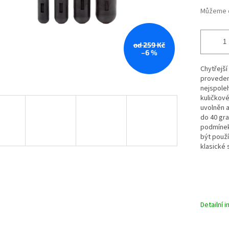
Můžeme d
od 259 Kč
–6 %
Chytřejší
proveden
nejspoleh
kuličkov
uvolněn a
do 40 gra
podmínek
být použí
klasické 
Detailní 