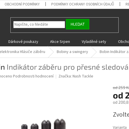
OBCHODNÍ PODMÍNKY
PODMÍNKY OCHRANY OSOBNÍCH ÚDAJŮ
R
HLEDAT
Dárkové poukazy
Akce Srpen
Vyladěné sety
Obcho
elektronika Hlásiče záběru
Bobiny a swingery
Bobin
Indikátor 
in
Indikátor záběru pro přesné sledov
né
noceno
Podrobnosti hodnocení
Značka:
Nash Tackle
ní
u
od 259 K
od
od
200,8
Měrná
Zvolt
ek.
cena:
Varianta