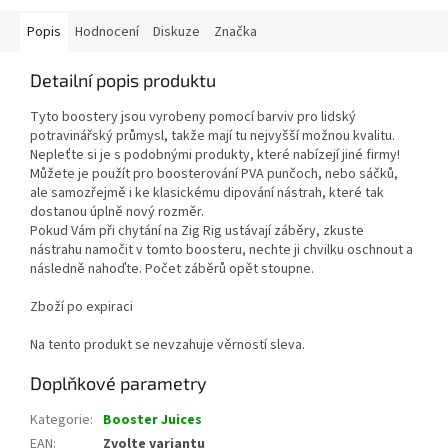
Popis
Hodnocení
Diskuze
Značka
Detailní popis produktu
Tyto boostery jsou vyrobeny pomocí barviv pro lidský
potravinářský průmysl, takže mají tu nejvyšší možnou kvalitu.
Nepleťte si je s podobnými produkty, které nabízejí jiné firmy!
Můžete je použít pro boosterování PVA punčoch, nebo sáčků,
ale samozřejmě i ke klasickému dipování nástrah, které tak
dostanou úplně nový rozměr.
Pokud Vám při chytání na Zig Rig ustávají záběry, zkuste
nástrahu namočit v tomto boosteru, nechte ji chvilku oschnout a
následně nahoďte. Počet záběrů opět stoupne.
Zboží po expiraci
Na tento produkt se nevzahuje věrností sleva.
Doplňkové parametry
Kategorie
:
Booster Juices
EAN
:
Zvolte variantu