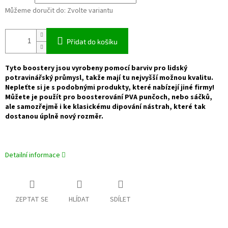
Můžeme doručit do:
Zvolte variantu
Přidat do košíku
Tyto boostery jsou vyrobeny pomocí barviv pro lidský
potravinářský průmysl, takže mají tu nejvyšší možnou kvalitu.
Nepleťte si je s podobnými produkty, které nabízejí jiné firmy!
Můžete je použít pro boosterování PVA punčoch, nebo sáčků,
ale samozřejmě i ke klasickému dipování nástrah, které tak
dostanou úplně nový rozměr.
Detailní informace
ZEPTAT SE
HLÍDAT
SDÍLET