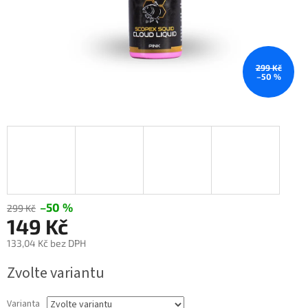
299 Kč
–50 %
–50 %
299 Kč
149 Kč
133,04 Kč bez DPH
Měrná
Zvolte variantu
cena:
Varianta