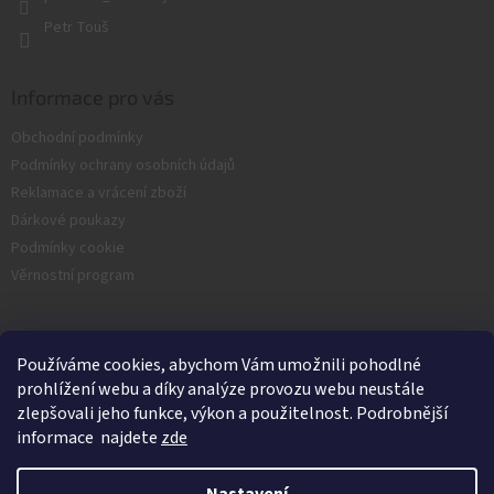
Petr Touš
Informace pro vás
Obchodní podmínky
Podmínky ochrany osobních údajů
Reklamace a vrácení zboží
Dárkové poukazy
Podmínky cookie
Věrnostní program
Facebook
Používáme cookies, abychom Vám umožnili pohodlné
prohlížení webu a díky analýze provozu webu neustále
zlepšovali jeho funkce, výkon a použitelnost. Podrobnější
informace najdete
zde