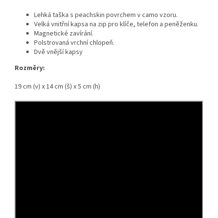
Lehká taška s peachskin povrchem v camo vzoru.
Velká vnitřní kapsa na zip pro klíče, telefon a peněženku.
Magnetické zavírání.
Polstrovaná vrchní chlopeň.
Dvě vnější kapsy
Rozměry:
19 cm (v) x 14 cm (š) x 5 cm (h)