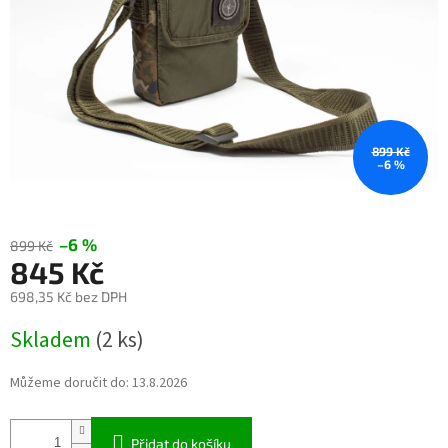
899 Kč
–6 %
–6 %
899 Kč
845 Kč
698,35 Kč bez DPH
Měrná
Skladem
(2 ks)
cena:
Můžeme doručit do:
13.8.2026
Přidat do košíku