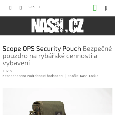
Přejít
NÁKUP
na
CZK
obsah
KOŠÍK
Scope OPS Security Pouch
Bezpečné
pouzdro na rybářské cennosti a
vybavení
T3795
Průměrné
Neohodnoceno
Podrobnosti hodnocení
Značka:
Nash Tackle
hodnocení
produktu
je
0,0
z
5
hvězdiček.