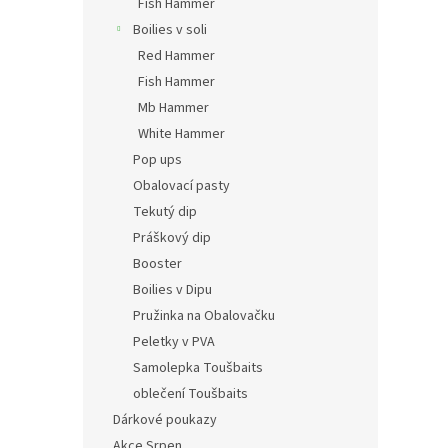
Fish Hammer
Boilies v soli
Red Hammer
Fish Hammer
Mb Hammer
White Hammer
Pop ups
Obalovací pasty
Tekutý dip
Práškový dip
Booster
Boilies v Dipu
Pružinka na Obalovačku
Peletky v PVA
Samolepka Toušbaits
oblečení Toušbaits
Dárkové poukazy
Akce Srpen