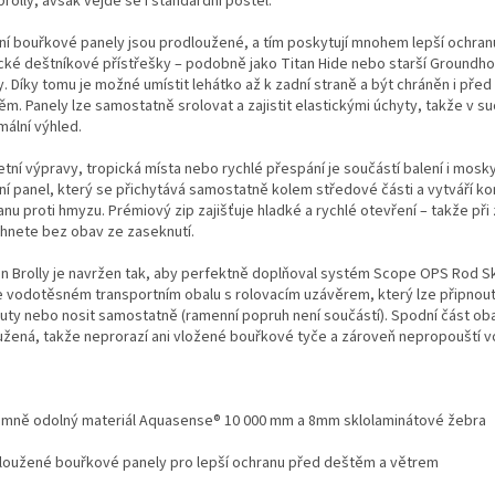
rolly, avšak vejde se i standardní postel.
ní bouřkové panely jsou prodloužené, a tím poskytují mnohem lepší ochran
ické deštníkové přístřešky – podobně jako Titan Hide nebo starší Ground
y. Díky tomu je možné umístit lehátko až k zadní straně a být chráněn i pře
ěm. Panely lze samostatně srolovat a zajistit elastickými úchyty, takže v s
mální výhled.
etní výpravy, tropická místa nebo rychlé přespání je součástí balení i mosk
ní panel, který se přichytává samostatně kolem středové části a vytváří k
nu proti hmyzu. Prémiový zip zajišťuje hladké a rychlé otevření – takže při
hnete bez obav ze zaseknutí.
n Brolly je navržen tak, aby perfektně doplňoval systém Scope OPS Rod S
e vodotěsném transportním obalu s rolovacím uzávěrem, který lze připnou
ruty nebo nosit samostatně (ramenní popruh není součástí). Spodní část oba
užená, takže neprorazí ani vložené bouřkové tyče a zároveň nepropouští v
émně odolný materiál Aquasense® 10 000 mm a 8mm sklolaminátové žebra
loužené bouřkové panely pro lepší ochranu před deštěm a větrem