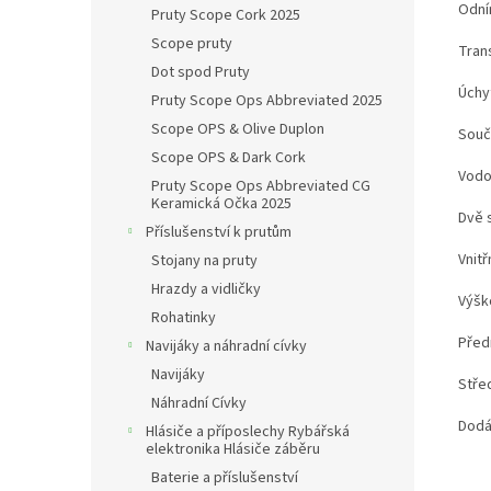
Odní
Pruty Scope Cork 2025
Scope pruty
Tran
Dot spod Pruty
Úchy
Pruty Scope Ops Abbreviated 2025
Scope OPS & Olive Duplon
Souč
Scope OPS & Dark Cork
Vodo
Pruty Scope Ops Abbreviated CG
Keramická Očka 2025
Dvě 
Příslušenství k prutům
Vnitř
Stojany na pruty
Hrazdy a vidličky
Výšk
Rohatinky
Před
Navijáky a náhradní cívky
Navijáky
Střed
Náhradní Cívky
Dodá
Hlásiče a příposlechy Rybářská
elektronika Hlásiče záběru
Baterie a příslušenství