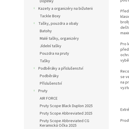
pod b
Doplňky
Kazety a organizéry na bižuterii
Před
Tackle Boxy
klas
broll
Tašky, pouzdra a obaly
dešt
Batohy
maxi
Malé tašky, organizéry
Pro l
Jídelní tašky
před
Pouzdra na pruty
ochra
vybě
Tašky
Podběráky a příslušenství
Reco
Podběráky
se v
na p
Příslušenství
vyzt
Pruty
AIR FORCE
Pruty Scope Black Duplon 2025
Extr
Pruty Scope Abbreviated 2025
Prod
Pruty Scope Abbreviated CG
Keramická Očka 2025