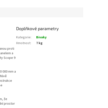
Doplňkové parametry
Kategorie
:
Bivaky
Hmotnost
:
7 kg
anou proti
panelem a
uty Scope 9
10 000 mm a
hlivě
onstrukce
se
m, že
ní prostor