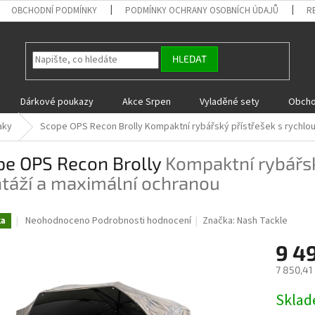
OBCHODNÍ PODMÍNKY
PODMÍNKY OCHRANY OSOBNÍCH ÚDAJŮ
R
HLEDAT
Dárkové poukazy
Akce Srpen
Vyladěné sety
Obcho
aky
Scope OPS Recon Brolly
Kompaktní rybářský přístřešek s rychlo
pe OPS Recon Brolly
Kompaktní rybářsk
táží a maximální ochranou
Průměrné
Neohodnoceno
Podrobnosti hodnocení
Značka:
Nash Tackle
ka
hodnocení
produktu
9 4
je
7 850,41
0,0
z
Měrná
Skla
5
cena:
hvězdiček.