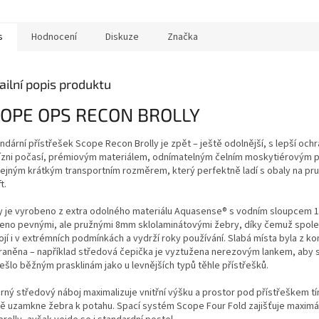
A
s
Hodnocení
Diskuze
Značka
ailní popis produktu
OPE OPS RECON BROLLY
dární přístřešek Scope Recon Brolly je zpět – ještě odolnější, s lepší ochr
ízni počasí, prémiovým materiálem, odnímatelným čelním moskytiérovým 
tejným krátkým transportním rozměrem, který perfektně ladí s obaly na pr
t.
ly je vyrobeno z extra odolného materiálu Aquasense® s vodním sloupcem 
eno pevnými, ale pružnými 8mm sklolaminátovými žebry, díky čemuž spole
jí i v extrémních podmínkách a vydrží roky používání. Slabá místa byla z k
raněna – například středová čepička je vyztužena nerezovým lankem, aby 
ešlo běžným prasklinám jako u levnějších typů těhle přístřešků.
rný středový náboj maximalizuje vnitřní výšku a prostor pod přístřeškem tí
ě uzamkne žebra k potahu. Spací systém Scope Four Fold zajišťuje maximál