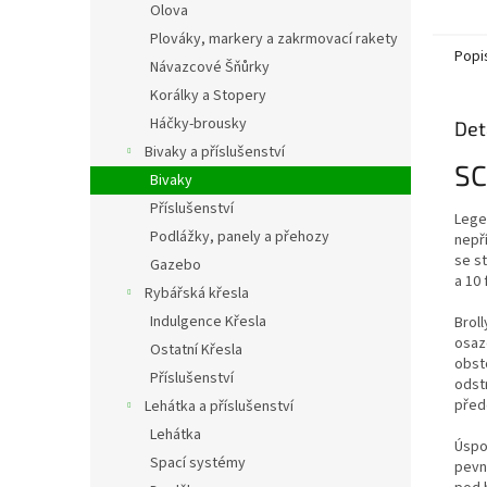
Olova
Plováky, markery a zakrmovací rakety
Popi
Návazcové Šňůrky
Korálky a Stopery
Háčky-brousky
Det
Bivaky a příslušenství
SC
Bivaky
Příslušenství
Legen
Podlážky, panely a přehozy
nepř
se s
Gazebo
a 10 f
Rybářská křesla
Indulgence Křesla
Brol
osaz
Ostatní Křesla
obsto
Příslušenství
odst
před
Lehátka a příslušenství
Lehátka
Úspo
Spací systémy
pevn