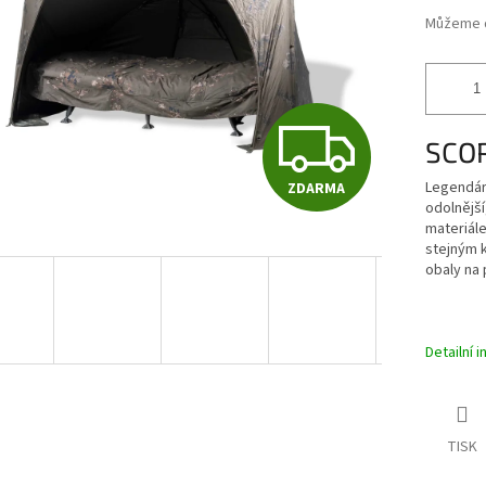
Můžeme d
Z
SCO
Legendárn
ZDARMA
D
odolnější
materiál
stejným 
obaly na 
A
R
Detailní 
M
TISK