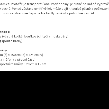
námka
: Protože je transportní obal voděodolný, je nutné po každé výpravě 
y suché. Pokud zůstane uvnitř vlhké, může dojít k tvorbě plísně a poškození
otvoru ve středové čepičce lze brolly zavěsit a pohodlně vysušit.
tnost
:
g (včetně kolíků, bouřkových tyčí a moskytiéry)
g (pouze brolly)
měry
:
m (š) × 150 cm (d) × 125 cm (v)
ka měřena v přední části)
sportní rozměry: 120 cm × 15 cm