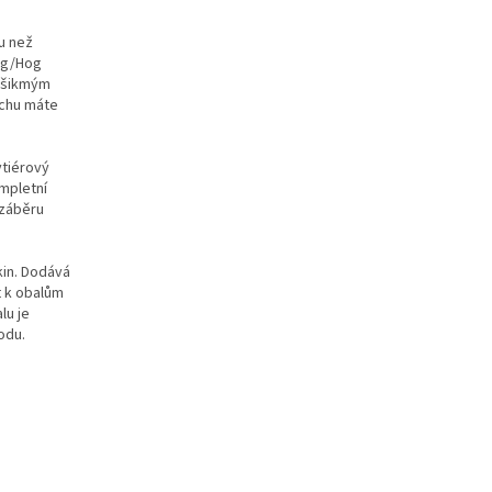
u než
hog/Hog
d šikmým
uchu máte
ytiérový
ompletní
 záběru
kin. Dodává
t k obalům
lu je
odu.