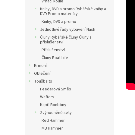
Vrhací koule
Knihy, DVD a promo Rybářské knihy a
DVD Promo materiály
Knihy, DVD a promo
Jednotlivé řady vybavení Nash
Čluny Rybářské čluny Čluny a
příslušenství
Příslušenství
Čluny Boat Life
Krmení
Oblečení
Toušbaits
Feederová Směs
Wafters
Kapří Bonbóny
Zvýhodněné sety
Red Hammer
MB Hammer