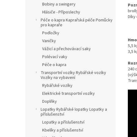
Bobiny a swingery
Poz
broll
Hlásiče - Příposlechy
Díky 
Péče o kapra Kaprařská péče Pomůcky
pro kapraře
Podložky
Hmo
Vaničky
5,5 k
Vážicí a přechovávací saky
3,5 k
Polévací vaky
Roz
Péče o kapra
240 c
Transportní vozíky Rybářské vozíky
(výš
Vozíky na vybavení
Tran
Rybářské vozíky
Elektrické transportní vozíky
Doplňky
Lopatky Rybářské lopatky Lopatky a
příslušenství
Lopatky a příslušenství
Kbelíky a příslušenství