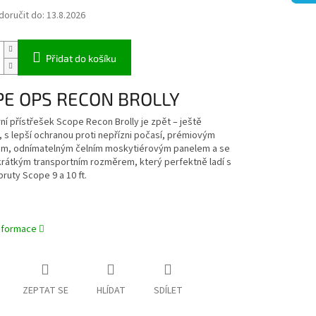
oručit do:
13.8.2026
Přidat do košíku
PE OPS RECON BROLLY
í přístřešek Scope Recon Brolly je zpět – ještě
, s lepší ochranou proti nepřízni počasí, prémiovým
em, odnímatelným čelním moskytiérovým panelem a se
krátkým transportním rozměrem, který perfektně ladí s
pruty Scope 9 a 10 ft.
informace
ZEPTAT SE
HLÍDAT
SDÍLET