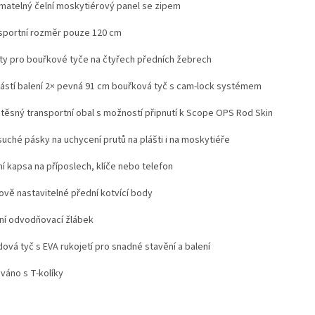
matelný čelní moskytiérový panel se zipem
sportní rozměr pouze 120 cm
ty pro bouřkové tyče na čtyřech předních žebrech
ástí balení 2× pevná 91 cm bouřková tyč s cam-lock systémem
těsný transportní obal s možností připnutí k Scope OPS Rod Skin
suché pásky na uchycení prutů na plášti i na moskytiéře
ní kapsa na příposlech, klíče nebo telefon
ově nastavitelné přední kotvící body
ní odvodňovací žlábek
ová tyč s EVA rukojetí pro snadné stavění a balení
váno s T-kolíky