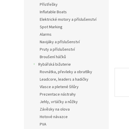
n
Přístřešky
e
Inflatable Boats
l
Elektrické motory a příslušenství
Spot Marking
Alarms
Navijáky a příslušenství
Pruty a příslušenství
Broušení háčků
Rybářská bižuterie
Rovnátka, převleky a obratlíky
Leadcore, leaders a hadičky
Vlasce a pletené šňůry
Prezentace nástrahy
Jehly, vrtáčky a nůžky
Závěsky na olova
Hotové návazce
PVA