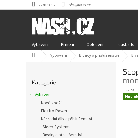
Přejít
777079297
info@nash.cz
na
obsah
Vybavení
Krmení
Oblečení
Toušbaits
Domů
Vybavení
Bivaky a příslušenství
Biv
P
Sco
o
Přeskočit
s
mon
Kategorie
kategorie
t
T3728
r
Vybavení
Novin
a
Nové zboží
n
Elektro-Power
n
í
Náhradní díly a příslušenství
p
Sleep Systems
a
Bivaky a příslušenství