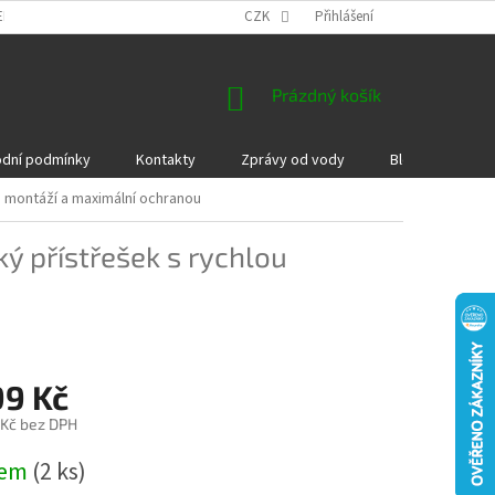
EKLAMACE A VRÁCENÍ ZBOŽÍ
DÁRKOVÉ POUKAZY
CZK
Přihlášení
PODMÍNKY COOKI
NÁKUPNÍ
Prázdný košík
KOŠÍK
dní podmínky
Kontakty
Zprávy od vody
Blog
Kame
u montáží a maximální ochranou
ý přístřešek s rychlou
99 Kč
 Kč bez DPH
dem
(2 ks)