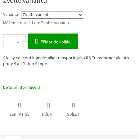
Zvolte variantu
cena:
Varianta
Můžeme doručit do:
Zvolte variantu
Přidat do košíku
Stejný concept kompletního transportu jako R6 Transformer ale pro
pruty 9 a 10 stop Scope.
Detailní informace
ZEPTAT SE
HLÍDAT
SDÍLET