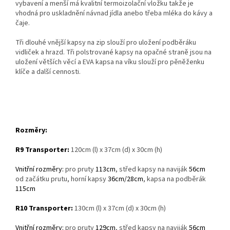
vybavení a menší má kvalitní termoizolační vložku takže je
vhodná pro uskladnění návnad jídla anebo třeba mléka do kávy a
čaje.
Tři dlouhé vnější kapsy na zip slouží pro uložení podběráku
vidliček a hrazd. Tři polstrované kapsy na opačné straně jsou na
uložení větších věcí a EVA kapsa na víku slouží pro pěněženku
klíče a další cennosti.
Rozměry:
R9 Transporter:
120cm (l) x 37cm (d) x 30cm (h)
Vnitřní rozměry:
pro pruty
113cm
, střed kapsy na naviják
56cm
od začátku prutu, horní kapsy
36cm/28cm
, kapsa na podběrák
115cm
R10 Transporter:
130cm (l) x 37cm (d) x 30cm (h)
Vnitřní rozměry:
pro pruty
129cm
, střed kapsy na naviják
56cm