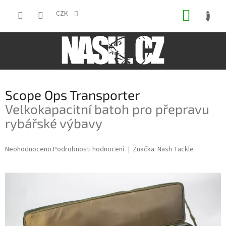
Přejít
NÁKUP
na
CZK
obsah
KOŠÍK
Scope Ops Transporter
Velkokapacitní batoh pro přepravu
rybářské výbavy
Průměrné
Neohodnoceno
Podrobnosti hodnocení
Značka:
Nash Tackle
hodnocení
produktu
je
0,0
z
5
hvězdiček.