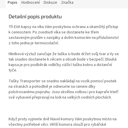
Popis
Hodnocení
Diskuze
Značka
Detailní popis produktu
Tři EVA kapsy na víku Vám poskytnou ochranu a okamžitý přístup
k cennostem. Po zvednutí víka se dostanete ke třem
sestaveným prutům s navijáky a dvěm komorám na příslušenství
z toho jedna je termoizolační.
Hliníková výztuž zaručuje že taška si bude držet svůj tvar a Vy se
tak snadno dostanete k věcem a obsah bude v bezpečí. Dlouhá
kapsa je pro podběrák vidličky vážící tašku kobru a distanční
tyče.
Tašky Transporter se snadno nakládají na vozík pomocí poutek
na stranách a pohodlně je odnesete na rameni díky
polstrovanému popruhu. Jsou skvělou volbou i pro kapraře kteří
své vybavení přepravují na lodi na velkých vodních plochách.
Když pruty vyjmete dvě hlavní komory Vám poskytnou místo na
všechny potřebné věci. Větší komora slouží pro rybářské