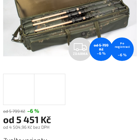
Z
Po
od 5 799
registraci
Kč
–6 %
ZDARMA
–6 %
D
A
R
M
A
–6 %
od 5 799 Kč
od
5 451 Kč
od
4 504,96 Kč
bez DPH
Měrná