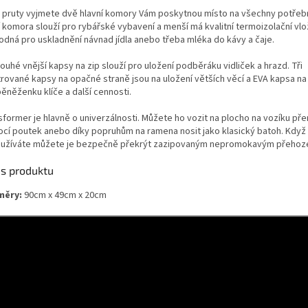
A
 pruty vyjmete dvě hlavní komory Vám poskytnou místo na všechny potřebn
í komora slouží pro rybářské vybavení a menší má kvalitní termoizolační vl
hodná pro uskladnění návnad jídla anebo třeba mléka do kávy a čaje.
louhé vnější kapsy na zip slouží pro uložení podběráku vidliček a hrazd. Tři
trované kapsy na opačné straně jsou na uložení větších věcí a EVA kapsa na 
ěněženku klíče a další cennosti.
sformer je hlavně o univerzálnosti. Můžete ho vozit na plocho na vozíku př
cí poutek anebo díky popruhům na ramena nosit jako klasický batoh. Když
užíváte můžete je bezpečně překrýt zazipovaným nepromokavým přehoz
is produktu
měry:
90cm x 49cm x 20cm