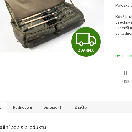
Položka 
Když pru
všechny p
a menší m
Z
uskladněn
ZDARMA
D
Detailní 
A
TISK
R
s
Hodnocení
Diskuze (1)
Značka
M
ailní popis produktu