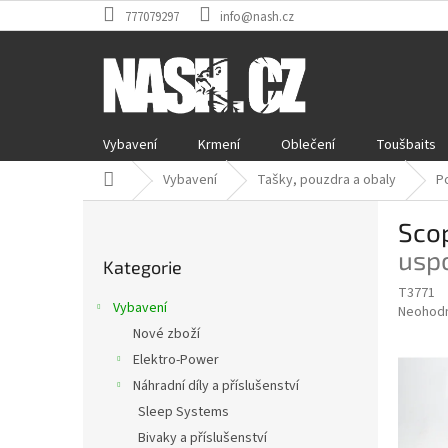
Přejít
777079297
info@nash.cz
na
obsah
Vybavení
Krmení
Oblečení
Toušbaits
Domů
Vybavení
Tašky, pouzdra a obaly
P
P
Sco
o
Přeskočit
s
usp
Kategorie
kategorie
t
T3771
r
Vybavení
Průměr
Neohod
a
hodnoce
Nové zboží
n
produkt
Elektro-Power
n
je
í
Náhradní díly a příslušenství
0,0
z
p
Sleep Systems
5
a
Bivaky a příslušenství
hvězdič