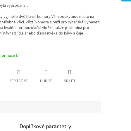
byla vyprodána…
ty vyjmete dvě hlavní komory Vám poskytnou místo na
otřebné věci. Větší komora slouží pro rybářské vybavení
á kvalitní termoizolační vložku takže je vhodná pro
í návnad jídla anebo třeba mléka do kávy a čaje.
informace
ZEPTAT SE
HLÍDAT
SDÍLET
Doplňkové parametry