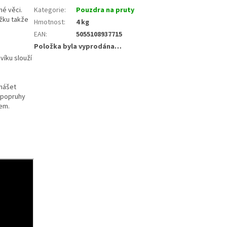
é věci.
Kategorie
:
Pouzdra na pruty
ožku takže
Hmotnost
:
4 kg
EAN
:
5055108937715
Položka byla vyprodána…
víku slouží
enášet
 popruhy
em.