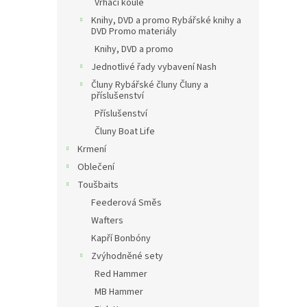
Vrhací koule
Knihy, DVD a promo Rybářské knihy a
DVD Promo materiály
Knihy, DVD a promo
Jednotlivé řady vybavení Nash
Čluny Rybářské čluny Čluny a
příslušenství
Příslušenství
Čluny Boat Life
Krmení
Oblečení
Toušbaits
Feederová Směs
Wafters
Kapří Bonbóny
Zvýhodněné sety
Red Hammer
MB Hammer