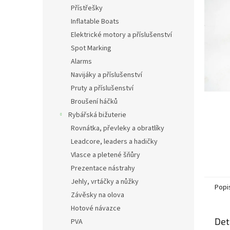
n
Přístřešky
e
Inflatable Boats
l
Elektrické motory a příslušenství
Spot Marking
Alarms
Navijáky a příslušenství
Pruty a příslušenství
Broušení háčků
Rybářská bižuterie
Rovnátka, převleky a obratlíky
Leadcore, leaders a hadičky
Vlasce a pletené šňůry
Prezentace nástrahy
Jehly, vrtáčky a nůžky
Popi
Závěsky na olova
Hotové návazce
Det
PVA