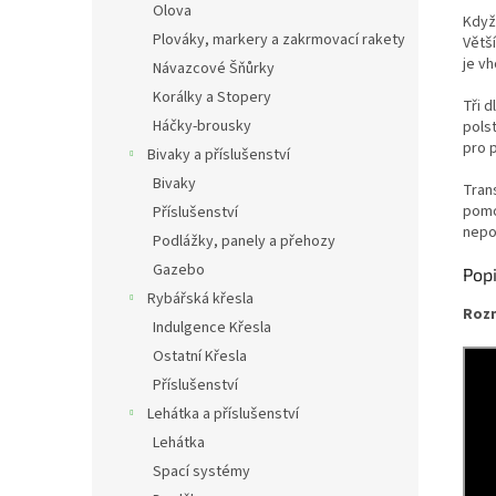
Olova
Když
Plováky, markery a zakrmovací rakety
Větš
je v
Návazcové Šňůrky
Korálky a Stopery
Tři d
Háčky-brousky
pols
pro p
Bivaky a příslušenství
Bivaky
Tran
pomo
Příslušenství
nepo
Podlážky, panely a přehozy
Gazebo
Pop
Rybářská křesla
Roz
Indulgence Křesla
Ostatní Křesla
Příslušenství
Lehátka a příslušenství
Lehátka
Spací systémy