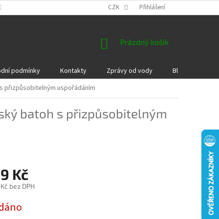
EKLAMACE A VRÁCENÍ ZBOŽÍ
DÁRKOVÉ POUKAZY
CZK
Přihlášení
PODMÍNKY COOKI
NÁKUPNÍ
Prázdný košík
KOŠÍK
dní podmínky
Kontakty
Zprávy od vody
Blog
Kame
h s přizpůsobitelným uspořádáním
řský batoh s přizpůsobitelným
99 Kč
 Kč bez DPH
dáno