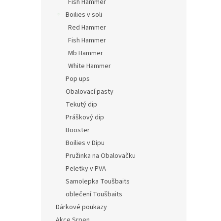
Fish Hammer
Boilies v soli
Red Hammer
Fish Hammer
Mb Hammer
White Hammer
Pop ups
Obalovací pasty
Tekutý dip
Práškový dip
Booster
Boilies v Dipu
Pružinka na Obalovačku
Peletky v PVA
Samolepka Toušbaits
oblečení Toušbaits
Dárkové poukazy
Akce Srpen