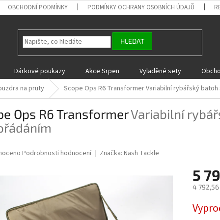
OBCHODNÍ PODMÍNKY
PODMÍNKY OCHRANY OSOBNÍCH ÚDAJŮ
R
HLEDAT
Dárkové poukazy
Akce Srpen
Vyladěné sety
Obcho
ouzdra na pruty
Scope Ops R6 Transformer
Variabilní rybářský bato
pe Ops R6 Transformer
Variabilní rybá
ořádáním
né
noceno
Podrobnosti hodnocení
Značka:
Nash Tackle
ní
5 7
u
4 792,56
Měrná
Vypro
cena:
ek.