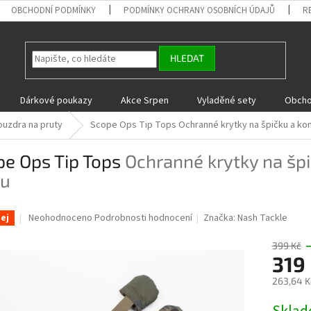
OBCHODNÍ PODMÍNKY
PODMÍNKY OCHRANY OSOBNÍCH ÚDAJŮ
R
HLEDAT
Dárkové poukazy
Akce Srpen
Vyladěné sety
Obcho
ouzdra na pruty
Scope Ops Tip Tops
Ochranné krytky na špičku a ko
pe Ops Tip Tops
Ochranné krytky na šp
tu
Průměrné
Neohodnoceno
Podrobnosti hodnocení
Značka:
Nash Tackle
ej
hodnocení
produktu
399 Kč
je
319
0,0
263,64 K
z
5
Měrná
hvězdiček.