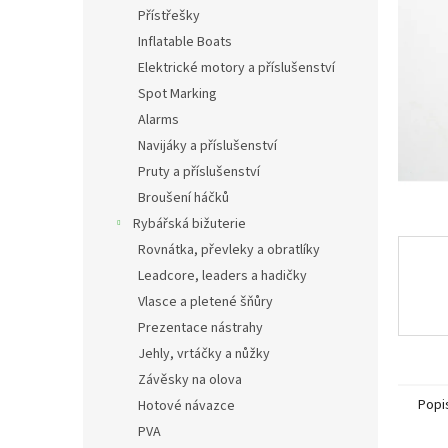
n
Přístřešky
e
Inflatable Boats
l
Elektrické motory a příslušenství
Spot Marking
Alarms
Navijáky a příslušenství
Pruty a příslušenství
Broušení háčků
Rybářská bižuterie
Rovnátka, převleky a obratlíky
Leadcore, leaders a hadičky
Vlasce a pletené šňůry
Prezentace nástrahy
Jehly, vrtáčky a nůžky
Závěsky na olova
Popi
Hotové návazce
PVA