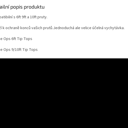
ailní popis produktu
tibilní s 6ft 9ft a 10ft pruty.
ží k ochraně konců vašich prutů.Jednoduchá ale velice účelná vychytávka.
e Ops 6ft Tip Tops
e Ops 9/10ft Tip Tops