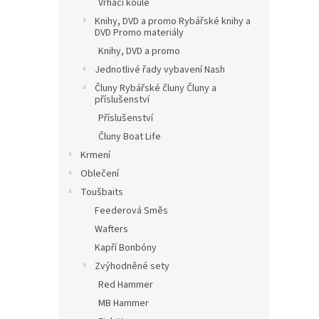
Vrhací koule
Knihy, DVD a promo Rybářské knihy a
DVD Promo materiály
Knihy, DVD a promo
Jednotlivé řady vybavení Nash
Čluny Rybářské čluny Čluny a
příslušenství
Příslušenství
Čluny Boat Life
Krmení
Oblečení
Toušbaits
Feederová Směs
Wafters
Kapří Bonbóny
Zvýhodněné sety
Red Hammer
MB Hammer