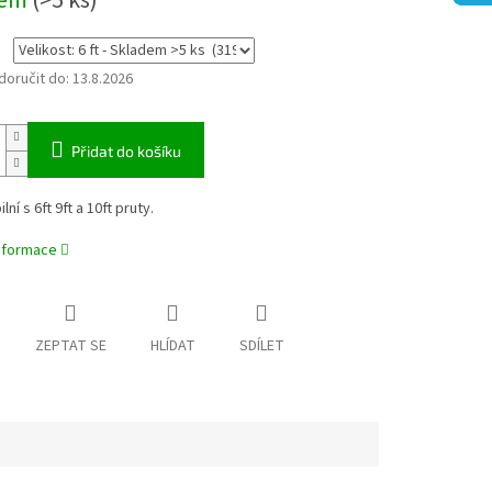
dem
(>5 ks)
oručit do:
13.8.2026
Přidat do košíku
ní s 6ft 9ft a 10ft pruty.
informace
ZEPTAT SE
HLÍDAT
SDÍLET