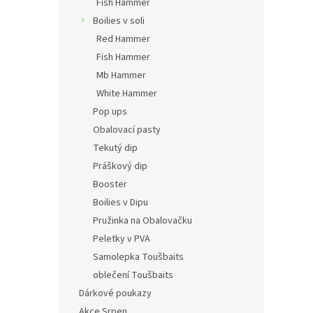
Fish Hammer
Boilies v soli
Red Hammer
Fish Hammer
Mb Hammer
White Hammer
Pop ups
Obalovací pasty
Tekutý dip
Práškový dip
Booster
Boilies v Dipu
Pružinka na Obalovačku
Peletky v PVA
Samolepka Toušbaits
oblečení Toušbaits
Dárkové poukazy
Akce Srpen