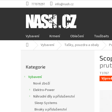
Přejít
777079297
info@nash.cz
na
obsah
Vybavení
Krmení
Oblečení
Toušbaits
Domů
Vybavení
Tašky, pouzdra a obaly
P
P
Sco
o
Přeskočit
s
pru
Kategorie
kategorie
t
T3767
r
Vybavení
Výprod
a
Nové zboží
n
Elektro-Power
n
í
Náhradní díly a příslušenství
p
Sleep Systems
a
Bivaky a příslušenství