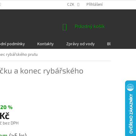
EKLAMACE A VRÁCENÍ ZBOŽÍ
DÁRKOVÉ POUKAZY
CZK
Přihlášení
PODMÍNKY COOKI
NÁKUPNÍ
Prázdný košík
KOŠÍK
dní podmínky
Kontakty
Zprávy od vody
Blog
Kame
nec rybářského prutu
ičku a konec rybářského
–20 %
 Kč
č bez DPH