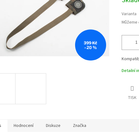
Skla
cena:
Varianta
Můžeme d
399 Kč
–20 %
Kompatibil
Detailní 
TISK
s
Hodnocení
Diskuze
Značka