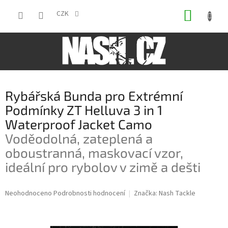
Přejít
NÁKUP
na
CZK
obsah
KOŠÍK
Rybářská Bunda pro Extrémní
Podmínky ZT Helluva 3 in 1
Waterproof Jacket Camo
Voděodolná, zateplená a
oboustranná, maskovací vzor,
ideální pro rybolov v zimě a dešti
Průměrné
Neohodnoceno
Podrobnosti hodnocení
Značka:
Nash Tackle
hodnocení
produktu
je