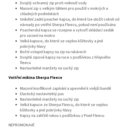
Dvojitý ochranný zip proti vniknutí vody
Masivní zip s velkým táhlem pro použití v mokrých a
chladných podmínkách
Unikátní zadní poacher kapsa, do které lze uložit cokoli od
návnady po vnitřní Sherpa Fleecu, pokud není používána
Poacherská kapsa se rozepne a vytvoří skládací sedák
pro sezení na mokru
Velká kapuce, do které se vejdou kšiltovky a jiné
pokrývky hlavy
Boční vstupní kapsy na zip na rukávech
Dvojité zipové kapsy na ruce s podšívkou z hřejivého
fleecu
Nastavitelné manžety na suchý zip
Vnitřní mikina Sherpa Fleece
Masivní knoflíkové zapínání a upevnění k vnější bundě
Elastický nastavitelný pas
Nastavitelné manžety na suchý zip
Velká kapuce ze Sherpa Fleecu, do které se vejdou
kšiltovky a jiné pokrývky hlavy
Kapsy na zahřátí rukou s podšívkou z Pixel Fleecu
NEPROMOKAVÉ