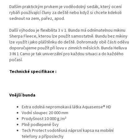
Dalším praktickým prvkem je voděodolný sedák, který ocení
rybáři používající čluny za deště nebo když si chcete kdekoli
sednout na zem, pařez, apod.
Další výhodou je flexibilita 3 v 1. Bunda má odnímatelnou mikinu
Sherpa Fleece, kterou lze použít samostatně. Bundu bez mikiny
lze využít i jako pláštěnku do deště. Dohromady obě části oděvu
doporučujeme použít při lovu v zimních měsících. Bunda Helluva
3 IN 1 Camo je tak univerzální pro každou situaci a do každého
počasí.
Technické specifikace :
Vnější bunda
Extra odolná nepromokavá látka Aquasense® HD
Vodní sloupec 20 000 mm
Prodyšnost 10 000 g/m²
Plně podlepené švy
Tech Protect vodotěsná náprsní kapsa na mobilní
telefony a příposlechy