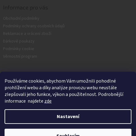
Informace pro vás
Obchodní podmínky
Podmínky ochrany osobních údajů
Reklamace a vrácení zboží
Dárkové poukazy
Podmínky cookie
Věrnostní program
Facebook
Používáme cookies, abychom Vám umožnili pohodlné
prohlížení webu a díky analýze provozu webu neustále
zlepšovali jeho funkce, výkon a použitelnost. Podrobnější
informace najdete
zde
Nastavení
Vytvořil Shoptet