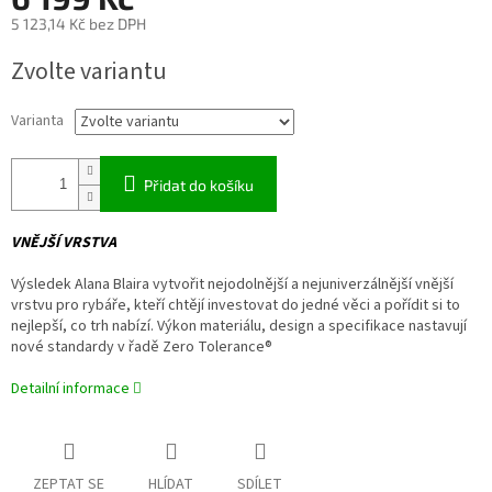
5 123,14 Kč bez DPH
Měrná
Zvolte variantu
cena:
Varianta
Přidat do košíku
VNĚJŠÍ VRSTVA
Výsledek Alana Blaira vytvořit nejodolnější a nejuniverzálnější vnější
vrstvu pro rybáře, kteří chtějí investovat do jedné věci a pořídit si to
nejlepší, co trh nabízí. Výkon materiálu, design a specifikace nastavují
nové standardy v řadě Zero Tolerance®
Detailní informace
ZEPTAT SE
HLÍDAT
SDÍLET