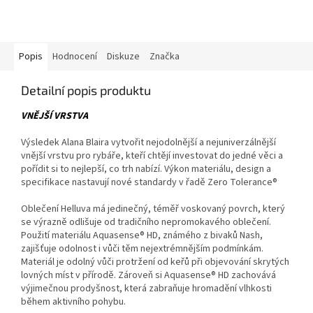
Popis
Hodnocení
Diskuze
Značka
Detailní popis produktu
VNĚJŠÍ VRSTVA
Výsledek Alana Blaira vytvořit nejodolnější a nejuniverzálnější
vnější vrstvu pro rybáře, kteří chtějí investovat do jedné věci a
pořídit si to nejlepší, co trh nabízí. Výkon materiálu, design a
specifikace nastavují nové standardy v řadě Zero Tolerance®
Oblečení Helluva má jedinečný, téměř voskovaný povrch, který
se výrazně odlišuje od tradičního nepromokavého oblečení.
Použití materiálu Aquasense® HD, známého z bivaků Nash,
zajišťuje odolnost i vůči těm nejextrémnějším podmínkám.
Materiál je odolný vůči protržení od keřů při objevování skrytých
lovných míst v přírodě. Zároveň si Aquasense® HD zachovává
výjimečnou prodyšnost, která zabraňuje hromadění vlhkosti
během aktivního pohybu.