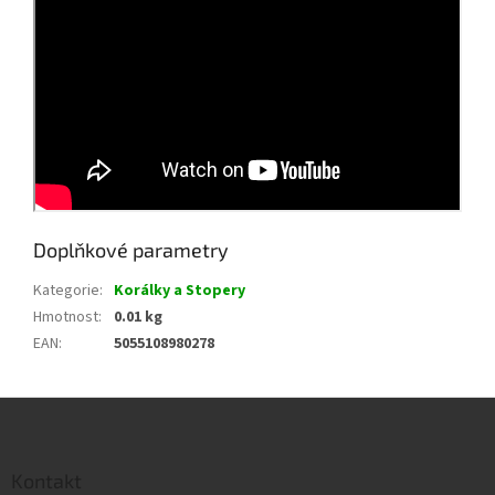
Doplňkové parametry
Kategorie
:
Korálky a Stopery
Hmotnost
:
0.01 kg
EAN
:
5055108980278
Z
á
p
a
Kontakt