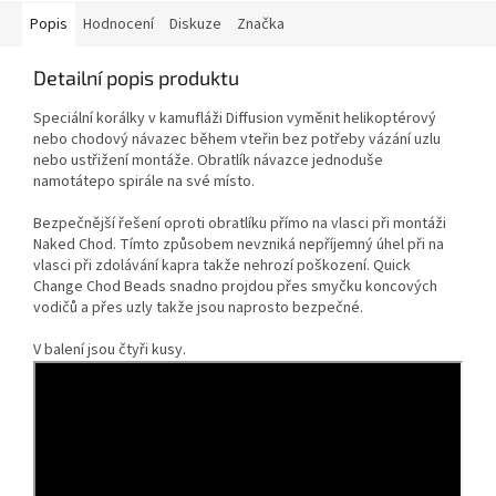
Popis
Hodnocení
Diskuze
Značka
Detailní popis produktu
Speciální korálky v kamufláži Diffusion vyměnit helikoptérový
nebo chodový návazec během vteřin bez potřeby vázání uzlu
nebo ustřižení montáže. Obratlík návazce jednoduše
namotátepo spirále na své místo.
Bezpečnější řešení oproti obratlíku přímo na vlasci při montáži
Naked Chod. Tímto způsobem nevzniká nepříjemný úhel při na
vlasci při zdolávání kapra takže nehrozí poškození. Quick
Change Chod Beads snadno projdou přes smyčku koncových
vodičů a přes uzly takže jsou naprosto bezpečné.
V balení jsou čtyři kusy.