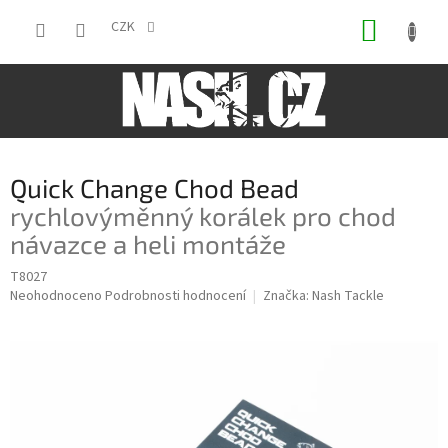
Přejít
NÁKUP
na
CZK
obsah
KOŠÍK
Quick Change Chod Bead
rychlovýměnný korálek pro chod
návazce a heli montáže
T8027
Průměrné
Neohodnoceno
Podrobnosti hodnocení
Značka:
Nash Tackle
hodnocení
produktu
je
0,0
z
5
hvězdiček.