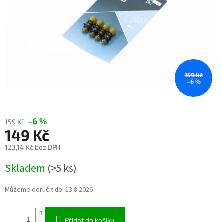
159 Kč
–6 %
–6 %
159 Kč
149 Kč
123,14 Kč bez DPH
Měrná
Skladem
(>5 ks)
cena:
Můžeme doručit do:
13.8.2026
Přidat do košíku