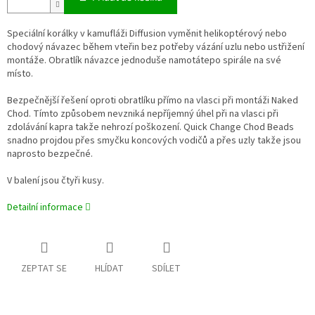
Speciální korálky v kamufláži Diffusion vyměnit helikoptérový nebo
chodový návazec během vteřin bez potřeby vázání uzlu nebo ustřižení
montáže. Obratlík návazce jednoduše namotátepo spirále na své
místo.
Bezpečnější řešení oproti obratlíku přímo na vlasci při montáži Naked
Chod. Tímto způsobem nevzniká nepříjemný úhel při na vlasci při
zdolávání kapra takže nehrozí poškození. Quick Change Chod Beads
snadno projdou přes smyčku koncových vodičů a přes uzly takže jsou
naprosto bezpečné.
V balení jsou čtyři kusy.
Detailní informace
ZEPTAT SE
HLÍDAT
SDÍLET