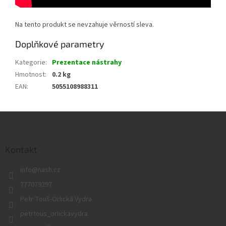
Na tento produkt se nevzahuje věrností sleva.
Doplňkové parametry
Kategorie
:
Prezentace nástrahy
Hmotnost
:
0.2 kg
EAN
:
5055108988311
Z
á
p
a
Kontakt
t
info
@
nash.cz
í
777079297
Petr Touš-Orlická Vydra
petrtous_orlickavydra