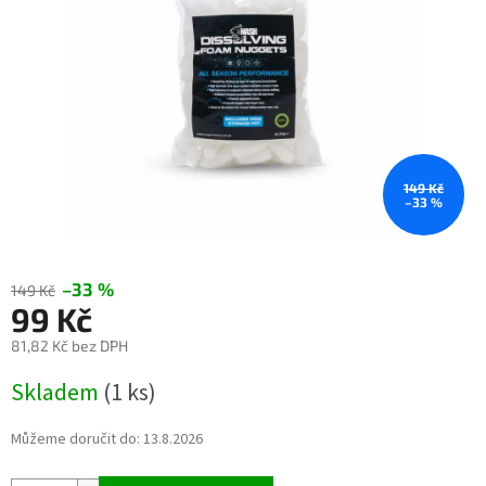
149 Kč
–33 %
–33 %
149 Kč
99 Kč
81,82 Kč bez DPH
Měrná
Skladem
(1 ks)
cena:
Můžeme doručit do:
13.8.2026