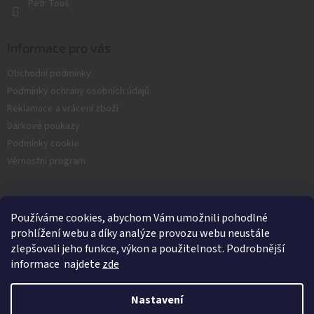
Petr Touš
Informace pro vás
Obchodní podmínky
Podmínky ochrany osobních údajů
Reklamace a vrácení zboží
Dárkové poukazy
Podmínky cookie
Věrnostní program
Facebook
Používáme cookies, abychom Vám umožnili pohodlné
prohlížení webu a díky analýze provozu webu neustále
zlepšovali jeho funkce, výkon a použitelnost. Podrobnější
informace najdete
zde
Nastavení
Vytvořil Shoptet