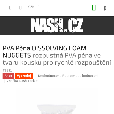
Přejít
NÁKUP
na
CZK
obsah
KOŠÍK
PVA Pěna DISSOLVING FOAM
NUGGETS
rozpustná PVA pěna ve
tvaru kousků pro rychlé rozpouštění
T8831
Průměrné
Neohodnoceno
Podrobnosti hodnocení
Akce
Výprodej
hodnocení
Značka:
Nash Tackle
produktu
je
0,0
z
5
hvězdiček.