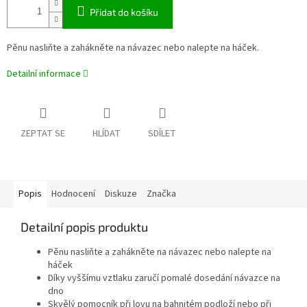
Přidat do košíku
Pěnu nasliňte a zahákněte na návazec nebo nalepte na háček.
Detailní informace
ZEPTAT SE
HLÍDAT
SDÍLET
Popis
Hodnocení
Diskuze
Značka
Detailní popis produktu
Pěnu nasliňte a zahákněte na návazec nebo nalepte na
háček
Díky vyššímu vztlaku zaručí pomalé dosedání návazce na
dno
Skvělý pomocník při lovu na bahnitém podloží nebo při