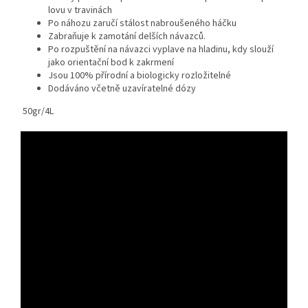
lovu v travinách
Po náhozu zaručí stálost nabroušeného háčku
Zabraňuje k zamotání delších návazců.
Po rozpuštění na návazci vyplave na hladinu, kdy slouží
jako orientační bod k zakrmení
Jsou 100% přírodní a biologicky rozložitelné
Dodáváno včetně uzavíratelné dózy
50gr/4L