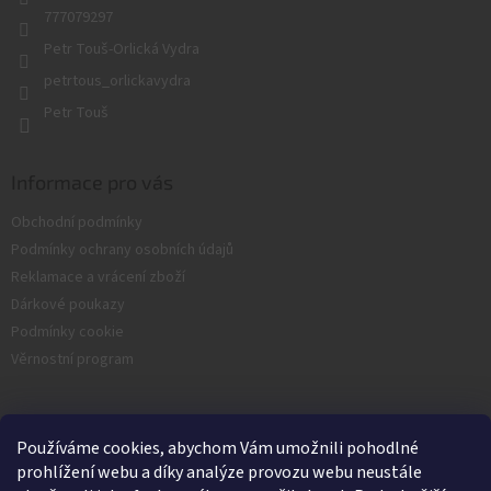
777079297
Petr Touš-Orlická Vydra
petrtous_orlickavydra
Petr Touš
Informace pro vás
Obchodní podmínky
Podmínky ochrany osobních údajů
Reklamace a vrácení zboží
Dárkové poukazy
Podmínky cookie
Věrnostní program
Facebook
Používáme cookies, abychom Vám umožnili pohodlné
prohlížení webu a díky analýze provozu webu neustále