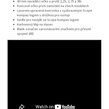
40 mm naváděcí očko u prutů 2,25, 2,75 a 3lb
Koncové očko proti zamotání na všech modelech
Laserem upravená koncovka s vyobrazeným Scope
kompas logem s drážkou pro isotop
Sedlo pro naviják se Scope kompas logem
Karbonový klip na vlasec
Blank označen zarovnávacími značkami pro přesné
spojení dílů