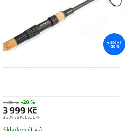
4 999 Kč
–20 %
–20 %
4 999 Kč
3 999 Kč
3 304,96 Kč bez DPH
Měrná
Skladem
(1 ks)
cena: