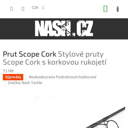
Přejít
NÁKUP
na
CZK
obsah
KOŠÍK
Prut Scope Cork
Stylové pruty
Scope Cork s korkovou rukojetí
T1749
Průměrné
Neohodnoceno
Podrobnosti hodnocení
Výprodej
hodnocení
Značka:
Nash Tackle
produktu
je
0,0
z
5
hvězdiček.