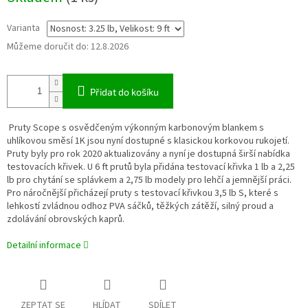
Varianta
Můžeme doručit do:
12.8.2026
Přidat do košíku
Pruty Scope s osvědčeným výkonným karbonovým blankem s
uhlíkovou směsí 1K jsou nyní dostupné s klasickou korkovou rukojetí.
Pruty byly pro rok 2020 aktualizovány a nyní je dostupná širší nabídka
testovacích křivek. U 6 ft prutů byla přidána testovací křivka 1 lb a 2,25
lb pro chytání se splávkem a 2,75 lb modely pro lehčí a jemnější práci.
Pro náročnější přicházejí pruty s testovací křivkou 3,5 lb S, které s
lehkostí zvládnou odhoz PVA sáčků, těžkých zátěží, silný proud a
zdolávání obrovských kaprů.
Detailní informace
ZEPTAT SE
HLÍDAT
SDÍLET