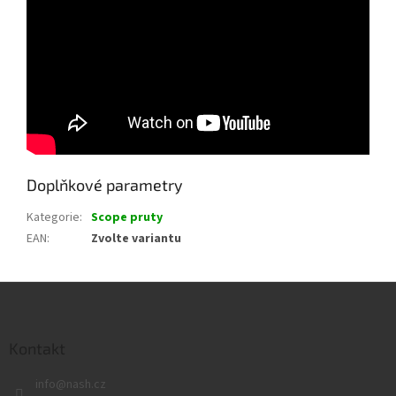
Doplňkové parametry
Kategorie
:
Scope pruty
EAN
:
Zvolte variantu
Z
á
p
a
Kontakt
t
info
@
nash.cz
í