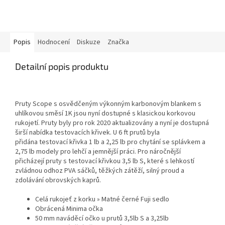
Popis
Hodnocení
Diskuze
Značka
Detailní popis produktu
Pruty Scope s osvědčeným výkonným karbonovým blankem s
uhlíkovou směsí 1K jsou nyní dostupné s klasickou korkovou
rukojetí. Pruty byly pro rok 2020 aktualizovány a nyní je dostupná
širší nabídka testovacích křivek. U 6 ft prutů byla
přidána testovací křivka 1 lb a 2,25 lb pro chytání se splávkem a
2,75 lb modely pro lehčí a jemnější práci. Pro náročnější
přicházejí pruty s testovací křivkou 3,5 lb S, které s lehkostí
zvládnou odhoz PVA sáčků, těžkých zátěží, silný proud a
zdolávání obrovských kaprů.
Celá rukojeť z korku » Matné černé Fuji sedlo
Obrácená Minima očka
50 mm naváděcí očko u prutů 3,5lb S a 3,25lb