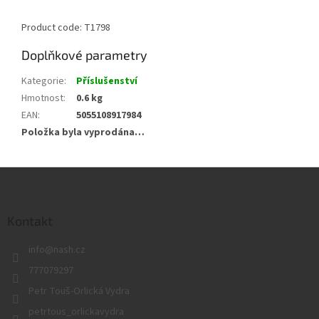
Product code: T1798
Doplňkové parametry
Kategorie
:
Příslušenství
Hmotnost
:
0.6 kg
EAN
:
5055108917984
Položka byla vyprodána…
Z
á
p
a
Kontakt
t
info
@
nash.cz
í
777079297
Petr Touš-Orlická Vydra
petrtous_orlickavydra