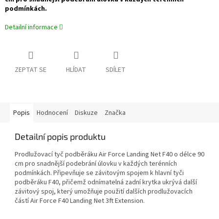
podmínkách.
Detailní informace
ZEPTAT SE
HLÍDAT
SDÍLET
Popis
Hodnocení
Diskuze
Značka
Detailní popis produktu
Prodlužovací tyč podběráku Air Force Landing Net F40 o délce 90
cm pro snadnější podebrání úlovku v každých terénních
podmínkách. Připevňuje se závitovým spojem k hlavní tyči
podběráku F40, přičemž odnímatelná zadní krytka ukrývá další
závitový spoj, který umožňuje použití dalších prodlužovacích
částí Air Force F40 Landing Net 3ft Extension.