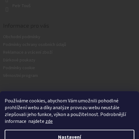
Petr Touš
Informace pro vás
Obchodní podmínky
Podmínky ochrany osobních údajů
Reklamace a vrácení zboží
Dárkové poukazy
Podmínky cookie
Věrnostní program
Facebook
Používáme cookies, abychom Vám umožnili pohodlné
prohlížení webu a díky analýze provozu webu neustále
zlepšovali jeho funkce, výkon a použitelnost. Podrobnější
informace najdete
zde
Nastavení
Vytvořil Shoptet