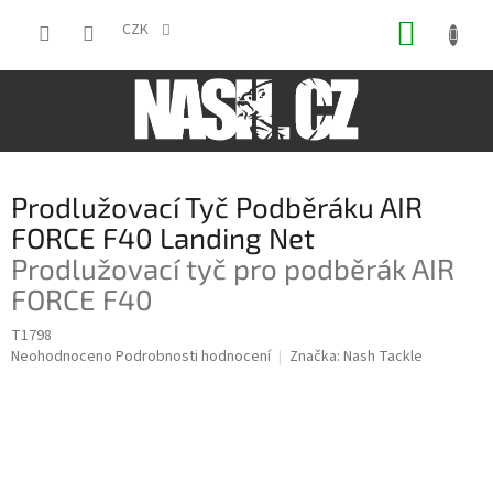
Přejít
NÁKUP
na
CZK
obsah
KOŠÍK
Prodlužovací Tyč Podběráku AIR
FORCE F40 Landing Net
Prodlužovací tyč pro podběrák AIR
FORCE F40
T1798
Průměrné
Neohodnoceno
Podrobnosti hodnocení
Značka:
Nash Tackle
hodnocení
produktu
je
0,0
z
5