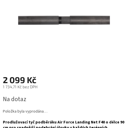
hvězdiček.
2 099 Kč
1 734,71 Kč bez DPH
Měrná
Na dotaz
cena:
Položka byla vyprodána…
Prodlužovací tyč podběráku Air Force Landing Net F40 o délce 90
cm pro snadnější podebrání úlovku v každých terénních