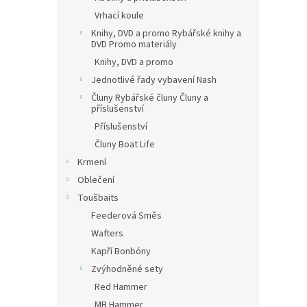
Vrhací koule
Knihy, DVD a promo Rybářské knihy a
DVD Promo materiály
Knihy, DVD a promo
Jednotlivé řady vybavení Nash
Čluny Rybářské čluny Čluny a
příslušenství
Příslušenství
Čluny Boat Life
Krmení
Oblečení
Toušbaits
Feederová Směs
Wafters
Kapří Bonbóny
Zvýhodněné sety
Red Hammer
MB Hammer