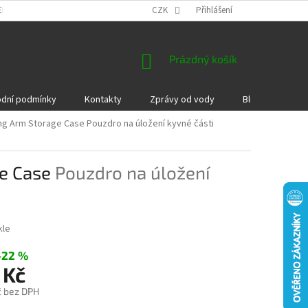
EKLAMACE A VRÁCENÍ ZBOŽÍ
DÁRKOVÉ POUKAZY
CZK
Přihlášení
PODMÍNKY COOKI
NÁKUPNÍ
Prázdný košík
KOŠÍK
dní podmínky
Kontakty
Zprávy od vody
Blog
Kame
ing Arm Storage Case
Pouzdro na úložení kyvné části
ge Case
Pouzdro na úložení
kle
–22 %
 Kč
č bez DPH