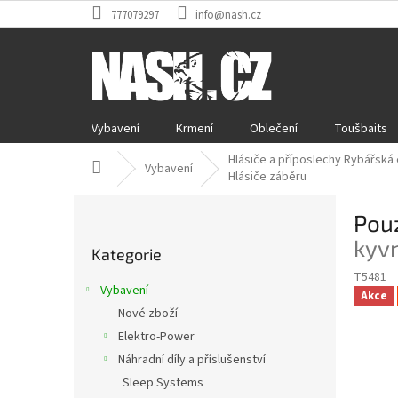
Přejít
777079297
info@nash.cz
na
obsah
Vybavení
Krmení
Oblečení
Toušbaits
Hlásiče a příposlechy Rybářská 
Domů
Vybavení
Hlásiče záběru
P
Pou
o
Přeskočit
s
kyvn
Kategorie
kategorie
t
T5481
r
Vybavení
Akce
a
Nové zboží
n
Elektro-Power
n
í
Náhradní díly a příslušenství
p
Sleep Systems