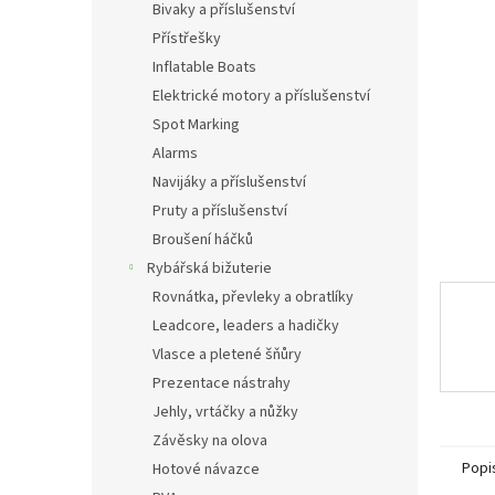
a
Bivaky a příslušenství
n
Přístřešky
e
Inflatable Boats
l
Elektrické motory a příslušenství
Spot Marking
Alarms
Navijáky a příslušenství
Pruty a příslušenství
Broušení háčků
Rybářská bižuterie
Rovnátka, převleky a obratlíky
Leadcore, leaders a hadičky
Vlasce a pletené šňůry
Prezentace nástrahy
Jehly, vrtáčky a nůžky
Závěsky na olova
Popi
Hotové návazce