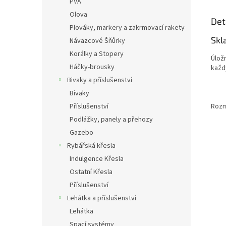
PVA
Olova
Det
Plováky, markery a zakrmovací rakety
Skl
Návazcové Šňůrky
Korálky a Stopery
Úlož
Háčky-brousky
každ
Bivaky a příslušenství
Bivaky
Rozmě
Příslušenství
Podlážky, panely a přehozy
Gazebo
Rybářská křesla
Indulgence Křesla
Ostatní Křesla
Příslušenství
Lehátka a příslušenství
Lehátka
Spací systémy