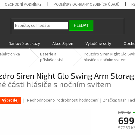
OBCHODNÍ PODMÍNKY
PODMÍNKY OCHRANY OSOBNÍCH ÚDAJŮ
R
HLEDAT
Dárkové poukazy
Akce Srpen
Vyladěné sety
Obcho
elektronika
Baterie a
Pouzdro Siren Night Glo Sw
příslušenství
hlásiče s nočním svitem
zdro Siren Night Glo Swing Arm Stora
é části hlásiče s nočním svitem
Průměrné
Neohodnoceno
Podrobnosti hodnocení
Značka:
Nash Tac
Výprodej
hodnocení
produktu
899 Kč
je
699
0,0
577,69 K
z
5