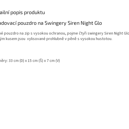
ailní popis produktu
adovací pouzdro na Swingery Siren Night Glo
né pouzdro na zip s vysokou ochranou, pojme čtyři swingery Siren Night Glo
ým kusem jsou vylisované prohlubně v pěně s vysokou hustotou.
ry: 33 cm (D) x 15 cm (Š) x 7 cm (V)