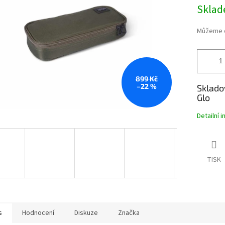
Měrná
Skla
hvězdiček.
cena:
Můžeme d
899 Kč
–22 %
Sklado
Glo
Detailní 
TISK
s
Hodnocení
Diskuze
Značka