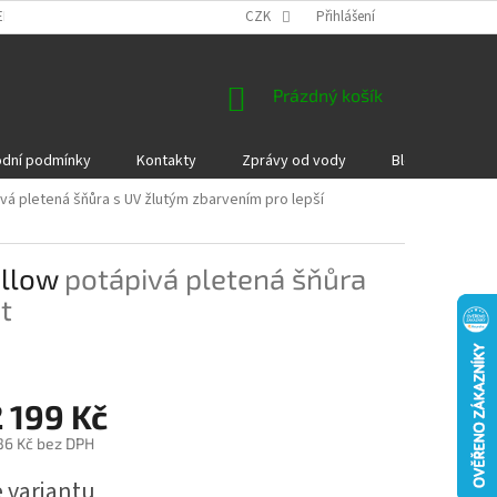
EKLAMACE A VRÁCENÍ ZBOŽÍ
DÁRKOVÉ POUKAZY
CZK
Přihlášení
PODMÍNKY COOKI
NÁKUPNÍ
Prázdný košík
KOŠÍK
dní podmínky
Kontakty
Zprávy od vody
Blog
Kame
vá pletená šňůra s UV žlutým zbarvením pro lepší
ellow
potápivá pletená šňůra
t
 199 Kč
36 Kč
bez DPH
e variantu