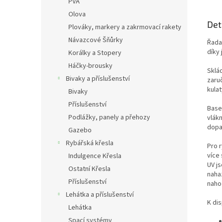
PVA
Olova
Det
Plováky, markery a zakrmovací rakety
Návazcové Šňůrky
Řada 
díky 
Korálky a Stopery
Háčky-brousky
Sklá
Bivaky a příslušenství
zaru
kulat
Bivaky
Příslušenství
Base
Podlážky, panely a přehozy
vlákn
dopa
Gazebo
Rybářská křesla
Pro r
více
Indulgence Křesla
UV js
Ostatní Křesla
nahaz
Příslušenství
naho
Lehátka a příslušenství
K dis
Lehátka
Spací systémy