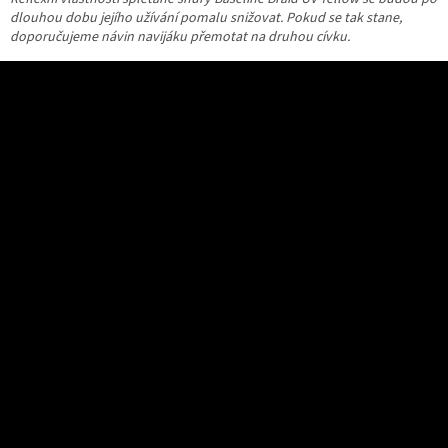
dlouhou
dobu
jejího
užívání
pomalu
snižovat. Pokud se tak
stane,
doporučujeme
návin
navijáku
přemotat
na
druhou
cívku.