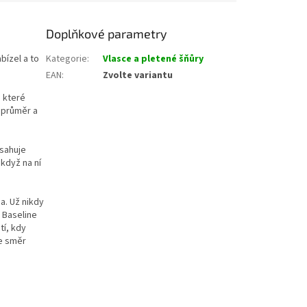
Doplňkové parametry
bízel a to
Kategorie
:
Vlasce a pletené šňůry
EAN
:
Zvolte variantu
, které
í průměr a
bsahuje
 když na ní
a. Už nikdy
 Baseline
tí, kdy
te směr