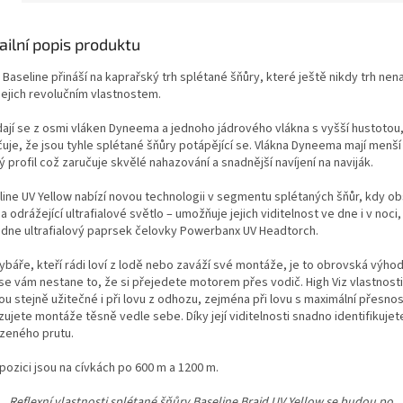
A
ailní popis produktu
Baseline přináší na kaprařský trh splétané šňůry, které ještě nikdy trh nena
jejich revolučním vlastnostem.
dají se z osmi vláken Dyneema a jednoho jádrového vlákna s vyšší hustotou
čuje, že jsou tyhle splétané šňůry potápějící se. Vlákna Dyneema mají menš
ý profil což zaručuje skvělé nahazování a snadnější navíjení na naviják.
line UV Yellow nabízí novou technologii v segmentu splétaných šňůr, kdy o
a odrážející ultrafialové světlo – umožňuje jejich viditelnost ve dne i v noci,
dne ultrafialový paprsek čelovky Powerbanx UV Headtorch.
ybáře, kteří rádi loví z lodě nebo zaváží své montáže, je to obrovská výhod
 se vám nestane to, že si přejedete motorem přes vodič. High Viz vlastnosti
ou stejně užitečné i při lovu z odhozu, zejména při lovu s maximální přesnos
ujete montáže těsně vedle sebe. Díky její viditelnosti snadno identifikuje
zeného prutu.
pozici jsou na cívkách po 600 m a 1200 m.
Reflexní
vlastnosti
splétané
šňůry Baseline Braid UV Yellow se budou po