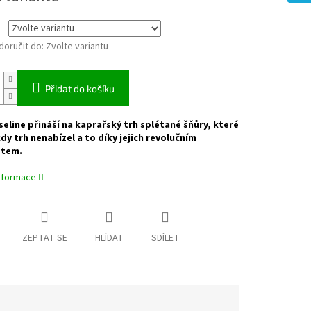
oručit do:
Zvolte variantu
Přidat do košíku
eline přináší na kaprařský trh splétané šňůry, které
kdy trh nenabízel a to díky jejich revolučním
stem.
informace
ZEPTAT SE
HLÍDAT
SDÍLET