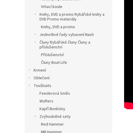
Vrhací koule
Knihy, DVD a promo Rybářské knihy a
DVD Promo materiály
Knihy, DVD a promo
Jednotlivé řady vybavení Nash
Čluny Rybářské čluny Čluny a
příslušenství
Příslušenství
Čluny Boat Life
Krmení
Oblečení
Toušbaits
Feederová Směs
Wafters
Kapří Bonbóny
Zvýhodněné sety
Red Hammer
MB Hammer