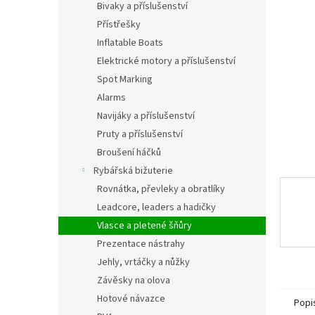
a
Bivaky a příslušenství
hvězdič
n
Přístřešky
e
Inflatable Boats
l
Elektrické motory a příslušenství
Spot Marking
Alarms
Navijáky a příslušenství
Pruty a příslušenství
Broušení háčků
Rybářská bižuterie
Rovnátka, převleky a obratlíky
Leadcore, leaders a hadičky
Vlasce a pletené šňůry
Prezentace nástrahy
Jehly, vrtáčky a nůžky
Závěsky na olova
Hotové návazce
Popi