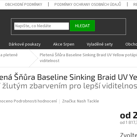
OBCHODNÍ PODMÍNKY
PODMÍNKY OCHRANY OSOBNÍCH ÚDAJŮ
R
HLEDAT
Dárkové poukazy
Akce Srpen
Vyladěné sety
Obcho
 a pletené
Pletená Šňůra Baseline Sinking Braid UV Yellow
potápi
viditelnost
ená Šňůra Baseline Sinking Braid UV Y
 žlutým zbarvením pro lepší viditelnos
né
noceno
Podrobnosti hodnocení
Značka:
Nash Tackle
ní
od
2
u
od
1 817,
Měrná
Zvolt
cena: