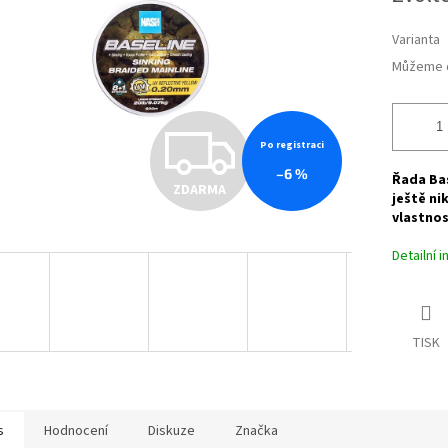
ek.
Varianta
Můžeme d
Z
Po registraci
–6 %
Řada Bas
ZDARMA
D
ještě ni
vlastno
Detailní 
A
R
TISK
M
s
Hodnocení
Diskuze
Značka