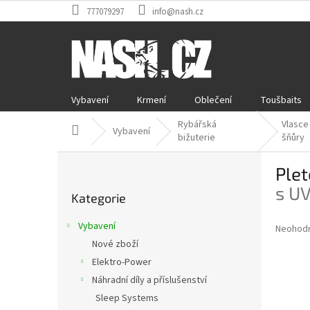
Přejít
777079297
info@nash.cz
na
obsah
Vybavení
Krmení
Oblečení
Toušbaits
Rybářská
Vlasce
Domů
Vybavení
bižuterie
šňůry
P
Plet
o
Přeskočit
s
s UV
Kategorie
kategorie
t
r
Vybavení
Průměr
Neohod
a
hodnoce
Nové zboží
n
produkt
Elektro-Power
n
je
í
Náhradní díly a příslušenství
0,0
z
p
Sleep Systems
5