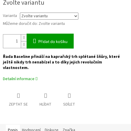
Zvolte variantu
cena:
Varianta
Můžeme doručit do:
Zvolte variantu
Přidat do košíku
Řada Baseline přináší na kaprařský trh splétané šňůry, které
ještě nikdy trh nenabízel a to díky jejich revolučním
vlastnostem.
Detailní informace
ZEPTAT SE
HLÍDAT
SDÍLET
Popis
Hodnocení
Diskuze
Značka