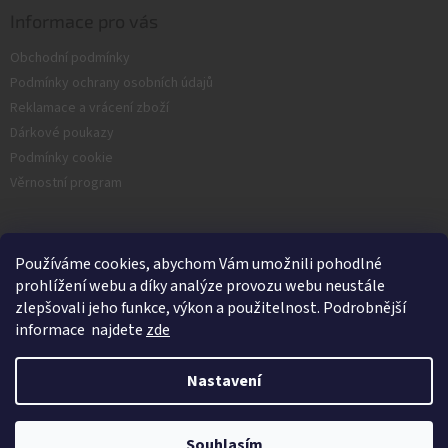
Informace pro vás
Obchodní podmínky
Podmínky ochrany osobních údajů
Reklamace a vrácení zboží
Dárkové poukazy
Podmínky cookie
Věrnostní program
Facebook
Používáme cookies, abychom Vám umožnili pohodlné
prohlížení webu a díky analýze provozu webu neustále
zlepšovali jeho funkce, výkon a použitelnost. Podrobnější
informace najdete
zde
Nastavení
Vytvořil Shoptet
Souhlasím
Copyright 2026
Nash.cz
. Všechna práva vyhrazena.