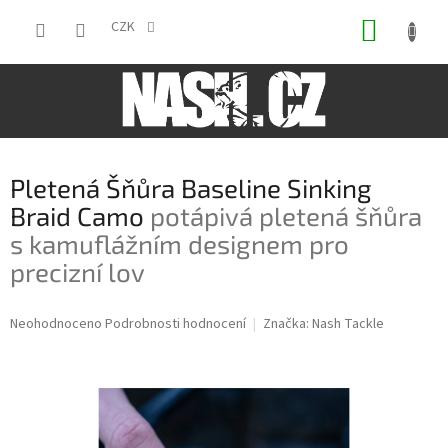
Přejít
NÁKUP
na
CZK
obsah
KOŠÍK
Pletená Šňůra Baseline Sinking
Braid Camo
potápivá pletená šňůra
s kamuflážním designem pro
precizní lov
Průměrné
Neohodnoceno
Podrobnosti hodnocení
Značka:
Nash Tackle
hodnocení
produktu
je
0,0
z
5