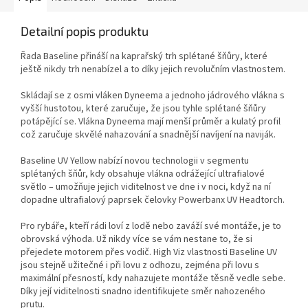
Detailní popis produktu
Řada Baseline přináší na kaprařský trh splétané šňůry, které
ještě nikdy trh nenabízel a to díky jejich revolučním vlastnostem.
Skládají se z osmi vláken Dyneema a jednoho jádrového vlákna s
vyšší hustotou, které zaručuje, že jsou tyhle splétané šňůry
potápějící se. Vlákna Dyneema mají menší průměr a kulatý profil
což zaručuje skvělé nahazování a snadnější navíjení na naviják.
Baseline UV Yellow nabízí novou technologii v segmentu
splétaných šňůr, kdy obsahuje vlákna odrážející ultrafialové
světlo – umožňuje jejich viditelnost ve dne i v noci, když na ní
dopadne ultrafialový paprsek čelovky Powerbanx UV Headtorch.
Pro rybáře, kteří rádi loví z lodě nebo zaváží své montáže, je to
obrovská výhoda. Už nikdy více se vám nestane to, že si
přejedete motorem přes vodič. High Viz vlastnosti Baseline UV
jsou stejně užitečné i při lovu z odhozu, zejména při lovu s
maximální přesností, kdy nahazujete montáže těsně vedle sebe.
Díky její viditelnosti snadno identifikujete směr nahozeného
prutu.