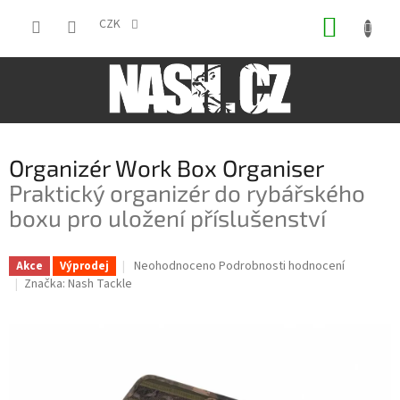
Přejít
NÁKUP
na
CZK
obsah
KOŠÍK
Organizér Work Box Organiser
Praktický organizér do rybářského
boxu pro uložení příslušenství
Průměrné
Neohodnoceno
Podrobnosti hodnocení
Akce
Výprodej
hodnocení
Značka:
Nash Tackle
produktu
je
0,0
z
5
hvězdiček.