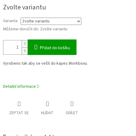
Měrná
Zvolte variantu
cena:
Varianta
Můžeme doručit do:
Zvolte variantu
Přidat do košíku
Vyrobeno tak aby se vešli do kapes Workboxu.
Detailní informace
ZEPTAT SE
HLÍDAT
SDÍLET