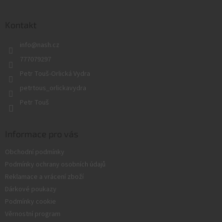
á
p
a
Kontakt
t
info
@
nash.cz
í
777079297
Petr Touš-Orlická Vydra
petrtous_orlickavydra
Petr Touš
Informace pro vás
Obchodní podmínky
Podmínky ochrany osobních údajů
Reklamace a vrácení zboží
Dárkové poukazy
Podmínky cookie
Věrnostní program