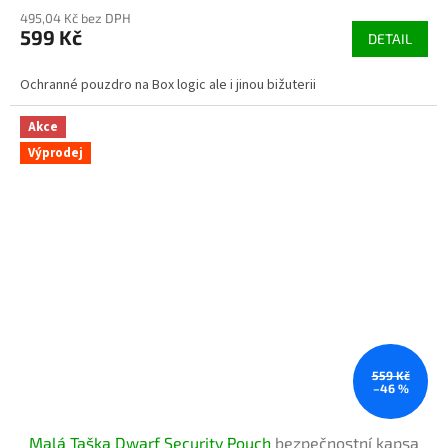
495,04 Kč bez DPH
599 Kč
DETAIL
Ochranné pouzdro na Box logic ale i jinou bižuterii
Akce
Výprodej
559 Kč
–46 %
Malá Taška Dwarf Security Pouch
bezpečnostní kapsa