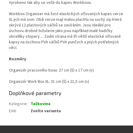
Vyrobeno tak aby se vešli do kapes Workboxu.
Workbox Organiser má šest elastických síťovaných kapes verze
XL jich má osm. Obě verze mají malou plachtu na suchý zip která
skrývá 12 plastových sáčků se zavíráním. Jsou ideální pro
úschovu drobné bižuterie jako jsou například malé hadičky
obratlíky stopery ... Zadní strana má tři větší elastické síťované
kapsy na úschovu PVA sáčků PVA punčoch a jiných potřebných
věcí.
Rozměry
Organizér pracovního boxu: 27 cm (š) x 17 cm (v)
Organizér Work Box XL: 31 cm (š) x 21,5 cm (v)
Doplňkové parametry
Kategorie
:
Taškovina
EAN
:
Zvolte variantu
Z