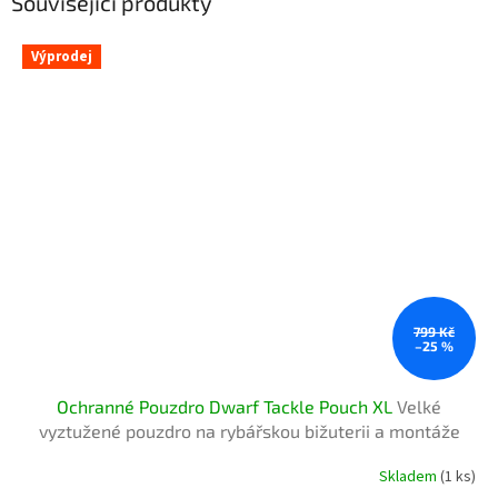
Související produkty
Výprodej
799 Kč
–25 %
Ochranné Pouzdro Dwarf Tackle Pouch XL
Velké
vyztužené pouzdro na rybářskou bižuterii a montáže
Skladem
(1 ks)