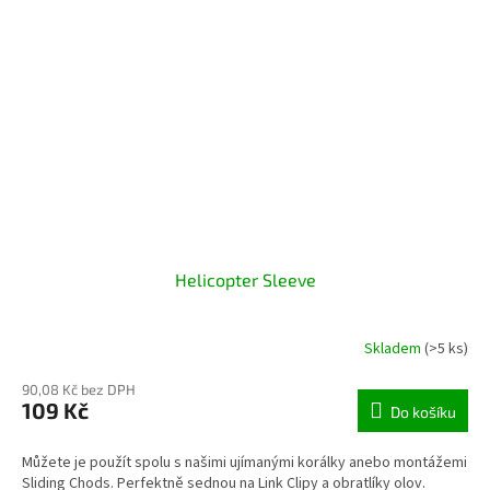
Helicopter Sleeve
Skladem
(>5 ks)
90,08 Kč bez DPH
109 Kč
Do košíku
Můžete je použít spolu s našimi ujímanými korálky anebo montážemi
Sliding Chods. Perfektně sednou na Link Clipy a obratlíky olov.