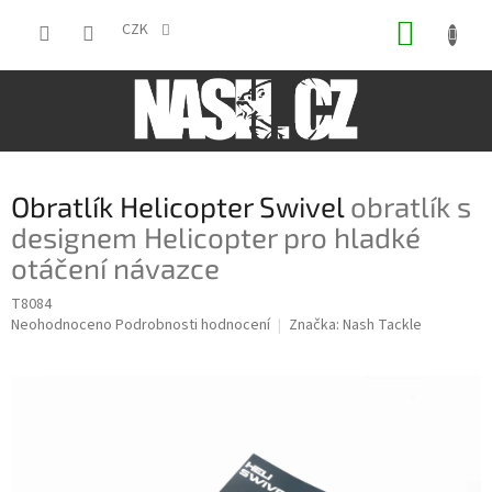
Přejít
NÁKUP
na
CZK
obsah
KOŠÍK
Obratlík Helicopter Swivel
obratlík s
designem Helicopter pro hladké
otáčení návazce
T8084
Průměrné
Neohodnoceno
Podrobnosti hodnocení
Značka:
Nash Tackle
hodnocení
produktu
je
0,0
z
5
hvězdiček.