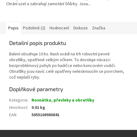
Chrání uzel a zabraňují zamotání šňůrky. Jsou...
Popis
Podobné (2)
Hodnocení
Diskuze
Značka
Detailní popis produktu
Balení obsahuje 10 ks.
Nash uvádí na trh robustní pevné
obratlíky, opatřené velkým očkem. To dovoluje návazci
bezproblémový pohyb po hadičce nebo koncovém vodiči.
Obratlíky jsou navíc celé opatřeny nelesknoucím se povrchem,
což neplaší ryby.
Doplňkové parametry
Kategorie
:
Rovnátka, převleky a obratlíky
Hmotnost
:
0.01 kg
EAN
:
5055108980841
Z