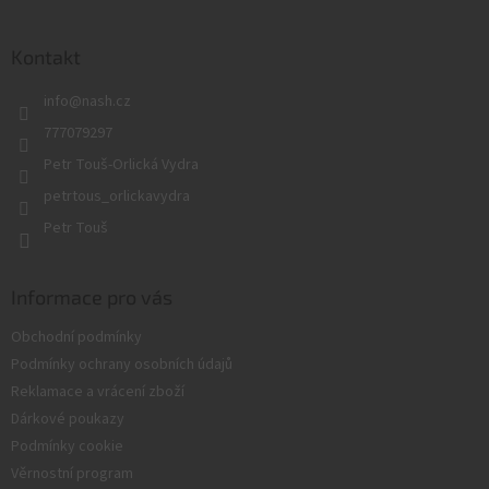
á
p
a
Kontakt
t
info
@
nash.cz
í
777079297
Petr Touš-Orlická Vydra
petrtous_orlickavydra
Petr Touš
Informace pro vás
Obchodní podmínky
Podmínky ochrany osobních údajů
Reklamace a vrácení zboží
Dárkové poukazy
Podmínky cookie
Věrnostní program