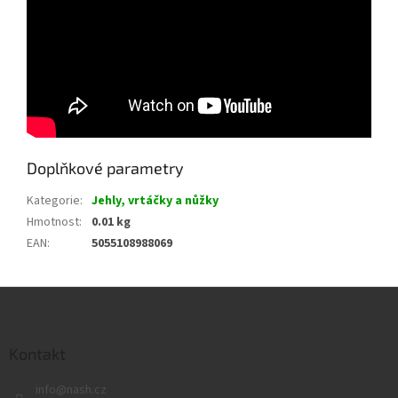
Doplňkové parametry
Kategorie
:
Jehly, vrtáčky a nůžky
Hmotnost
:
0.01 kg
EAN
:
5055108988069
Z
á
p
a
Kontakt
t
info
@
nash.cz
í