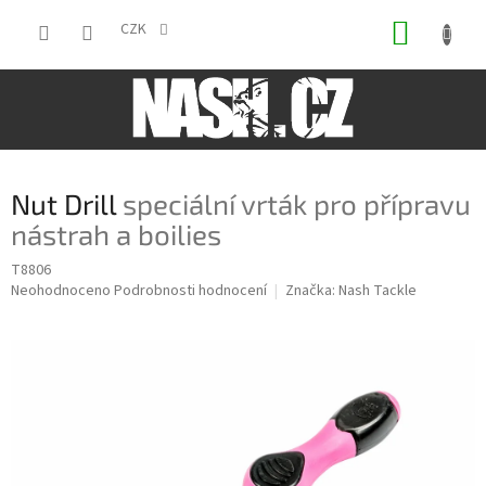
Přejít
NÁKUP
na
CZK
obsah
KOŠÍK
Nut Drill
speciální vrták pro přípravu
nástrah a boilies
T8806
Průměrné
Neohodnoceno
Podrobnosti hodnocení
Značka:
Nash Tackle
hodnocení
produktu
je
0,0
z
5
hvězdiček.