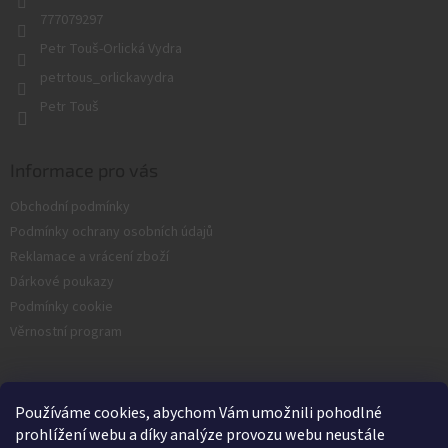
777079297
Petr Touš-Orlická Vydra
petrtous_orlickavydra
Petr Touš
Informace pro vás
Obchodní podmínky
Podmínky ochrany osobních údajů
Reklamace a vrácení zboží
Dárkové poukazy
Podmínky cookie
Věrnostní program
Facebook
Používáme cookies, abychom Vám umožnili pohodlné
prohlížení webu a díky analýze provozu webu neustále