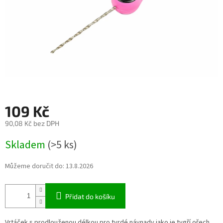
109 Kč
90,08 Kč bez DPH
Měrná
Skladem
(>5 ks)
cena:
Můžeme doručit do:
13.8.2026
Přidat do košíku
Vrtáček s prodlouženou délkou pro tvrdé návnady jako je tygří ořech