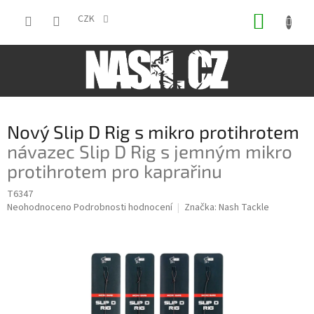
Přejít
NÁKUP
na
CZK
obsah
KOŠÍK
Nový Slip D Rig s mikro protihrotem
návazec Slip D Rig s jemným mikro
protihrotem pro kaprařinu
T6347
Průměrné
Neohodnoceno
Podrobnosti hodnocení
Značka:
Nash Tackle
hodnocení
produktu
je
0,0
z
5
hvězdiček.