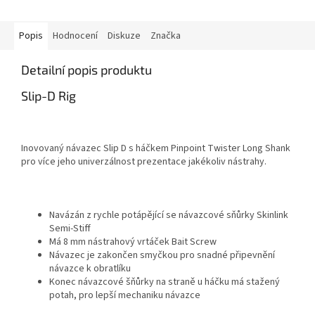
Popis
Hodnocení
Diskuze
Značka
Detailní popis produktu
Slip-D Rig
Inovovaný návazec Slip D s háčkem Pinpoint Twister Long Shank
pro více jeho univerzálnost prezentace jakékoliv nástrahy.
Navázán z rychle potápějící se návazcové sňůrky Skinlink
Semi-Stiff
Má 8 mm nástrahový vrtáček Bait Screw
Návazec je zakončen smyčkou pro snadné připevnění
návazce k obratlíku
Konec návazcové šňůrky na straně u háčku má stažený
potah, pro lepší mechaniku návazce