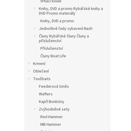
Vrhací koule
Knihy, DVD a promo Rybářské knihy a
DVD Promo materiály
Knihy, DVD a promo
Jednotlivé řady vybavení Nash
Čluny Rybářské čluny Čluny a
příslušenství
Příslušenství
Čluny Boat Life
Krmení
Oblečení
Toušbaits
Feederová Směs
Wafters
Kapří Bonbóny
Zvýhodněné sety
Red Hammer
MB Hammer