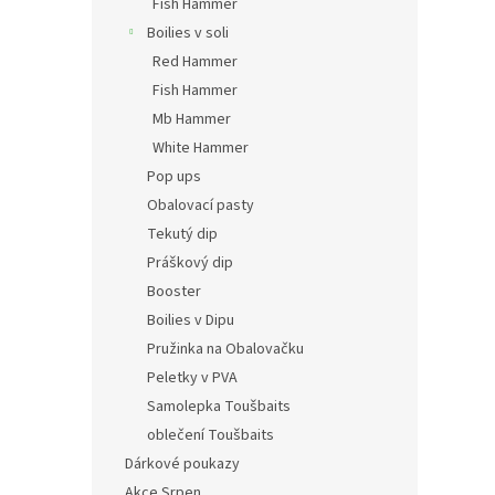
Fish Hammer
Boilies v soli
Red Hammer
Fish Hammer
Mb Hammer
White Hammer
Pop ups
Obalovací pasty
Tekutý dip
Práškový dip
Booster
Boilies v Dipu
Pružinka na Obalovačku
Peletky v PVA
Samolepka Toušbaits
oblečení Toušbaits
Dárkové poukazy
Akce Srpen