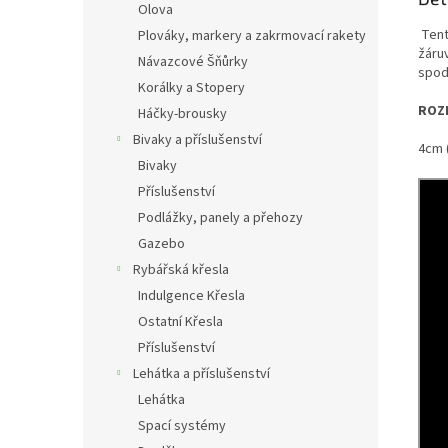
Olova
Tent
Plováky, markery a zakrmovací rakety
žáruv
Návazcové Šňůrky
spod
Korálky a Stopery
ROZ
Háčky-brousky
Bivaky a příslušenství
4cm (
Bivaky
Příslušenství
Podlážky, panely a přehozy
Gazebo
Rybářská křesla
Indulgence Křesla
Ostatní Křesla
Příslušenství
Lehátka a příslušenství
Lehátka
Spací systémy