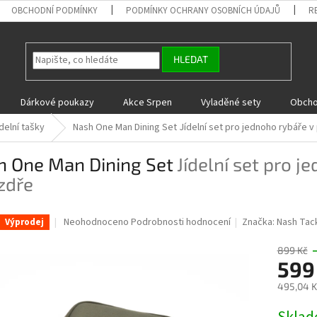
OBCHODNÍ PODMÍNKY
PODMÍNKY OCHRANY OSOBNÍCH ÚDAJŮ
R
HLEDAT
Dárkové poukazy
Akce Srpen
Vyladěné sety
Obcho
delní tašky
Nash One Man Dining Set
Jídelní set pro jednoho rybáře 
h One Man Dining Set
Jídelní set pro 
zdře
Průměrné
Neohodnoceno
Podrobnosti hodnocení
Značka:
Nash Tac
Výprodej
hodnocení
produktu
899 Kč
je
599
0,0
495,04 K
z
5
Měrná
hvězdiček.