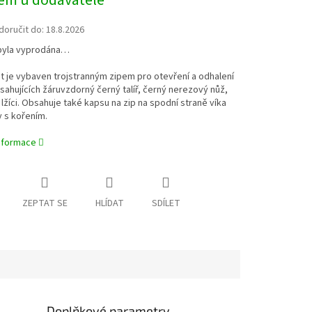
em u dodavatele
oručit do:
18.8.2026
byla vyprodána…
t je vybaven trojstranným zipem pro otevření a odhalení
ahujících žáruvzdorný černý talíř, černý nerezový nůž,
a lžíci. Obsahuje také kapsu na zip na spodní straně víka
 s kořením.
informace
ZEPTAT SE
HLÍDAT
SDÍLET
Doplňkové parametry