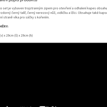
o set je vybaven trojstranným zipem pro otevření a odhalení kapes obsahu
zdorný černý talíř, černý nerezový nůž, vidličku a lžíci. Obsahuje také kaps
ní straně víka pro sáčky s kořením.
MĚRY:
v) x 29cm (š) x 29cm (h)