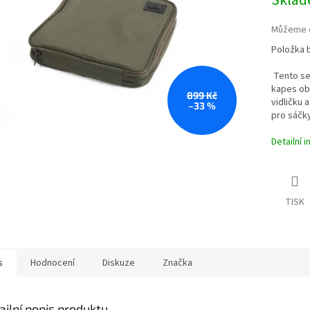
Sklad
cena:
Můžeme d
Položka 
Tento se
kapes obs
899 Kč
vidličku 
–33 %
pro sáčky
Detailní 
TISK
s
Hodnocení
Diskuze
Značka
ailní popis produktu