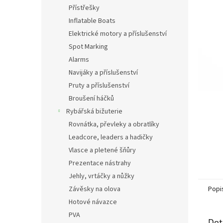
n
Přístřešky
e
Inflatable Boats
l
Elektrické motory a příslušenství
Spot Marking
Alarms
Navijáky a příslušenství
Pruty a příslušenství
Broušení háčků
Rybářská bižuterie
Rovnátka, převleky a obratlíky
Leadcore, leaders a hadičky
Vlasce a pletené šňůry
Prezentace nástrahy
Jehly, vrtáčky a nůžky
Závěsky na olova
Popi
Hotové návazce
PVA
Det