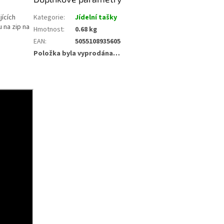
jících
Kategorie
:
Jídelní tašky
u na zip na
Hmotnost
:
0.68 kg
EAN
:
5055108935605
Položka byla vyprodána…