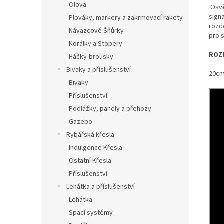
Olova
Osvě
signa
Plováky, markery a zakrmovací rakety
rozd
Návazcové Šňůrky
pro 
Korálky a Stopery
ROZ
Háčky-brousky
Bivaky a příslušenství
20cm 
Bivaky
Příslušenství
Podlážky, panely a přehozy
Gazebo
Rybářská křesla
Indulgence Křesla
Ostatní Křesla
Příslušenství
Lehátka a příslušenství
Lehátka
Spací systémy