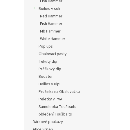
Fish Hammer
Boilies v soli
Red Hammer
Fish Hammer
Mb Hammer
White Hammer
Pop ups
Obalovací pasty
Tekutý dip
Práškový dip
Booster
Boilies v Dipu
Pružinka na Obalovačku
Peletky v PVA
Samolepka Toušbaits
oblečení Toušbaits
Dárkové poukazy
Akce Srpen