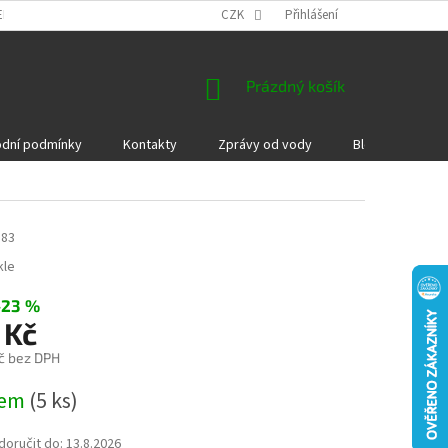
EKLAMACE A VRÁCENÍ ZBOŽÍ
DÁRKOVÉ POUKAZY
CZK
Přihlášení
PODMÍNKY COOKI
NÁKUPNÍ
Prázdný košík
KOŠÍK
dní podmínky
Kontakty
Zprávy od vody
Blog
Kame
583
kle
–23 %
 Kč
č bez DPH
dem
(5 ks)
oručit do:
13.8.2026