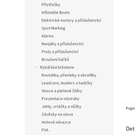
n
Přístřešky
e
Inflatable Boats
l
Elektrické motory a příslušenství
Spot Marking
Alarms
Navijáky a příslušenství
Pruty a příslušenství
Broušení háčků
Rybářská bižuterie
Rovnátka, převleky a obratlíky
Leadcore, leaders a hadičky
Vlasce a pletené šňůry
Prezentace nástrahy
Jehly, vrtáčky a nůžky
Popi
Závěsky na olova
Hotové návazce
Det
PVA