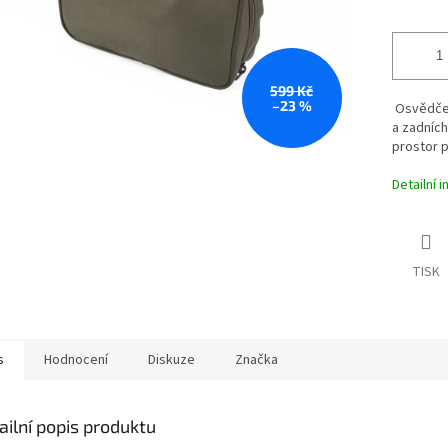
599 Kč
–23 %
Osvědčen
a zadních
prostor p
Detailní 
TISK
s
Hodnocení
Diskuze
Značka
ailní popis produktu