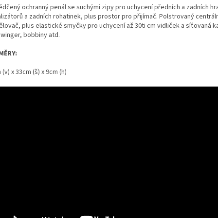
dčený ochranný penál se suchými zipy pro uchycení předních a zadních hr
lizátorů a zadních rohatinek, plus prostor pro přijímač. Polstrovaný centrál
ělovač, plus elastické smyčky pro uchycení až 30ti cm vidliček a síťovaná k
swinger, bobbiny atd.
MĚRY:
(v) x 33cm (š) x 9cm (h)