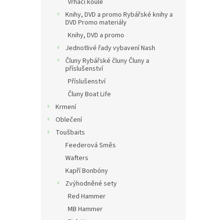
Vrhací koule
Knihy, DVD a promo Rybářské knihy a
DVD Promo materiály
Knihy, DVD a promo
Jednotlivé řady vybavení Nash
Čluny Rybářské čluny Čluny a
příslušenství
Příslušenství
Čluny Boat Life
Krmení
Oblečení
Toušbaits
Feederová Směs
Wafters
Kapří Bonbóny
Zvýhodněné sety
Red Hammer
MB Hammer