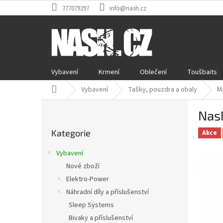
Přejít
777079297
info@nash.cz
na
obsah
Vybavení
Krmení
Oblečení
Toušbaits
Domů
Vybavení
Tašky, pouzdra a obaly
M
P
Nas
o
Přeskočit
s
Kategorie
kategorie
Akce
t
r
Vybavení
a
Nové zboží
n
Elektro-Power
n
í
Náhradní díly a příslušenství
p
Sleep Systems
a
Bivaky a příslušenství