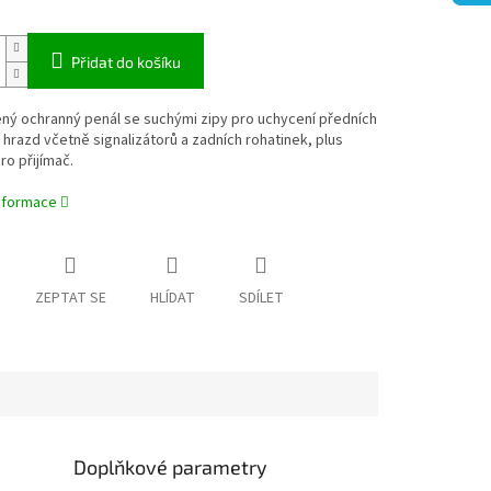
Přidat do košíku
ý ochranný penál se suchými zipy pro uchycení předních
 hrazd včetně signalizátorů a zadních rohatinek, plus
ro přijímač.
informace
ZEPTAT SE
HLÍDAT
SDÍLET
Doplňkové parametry