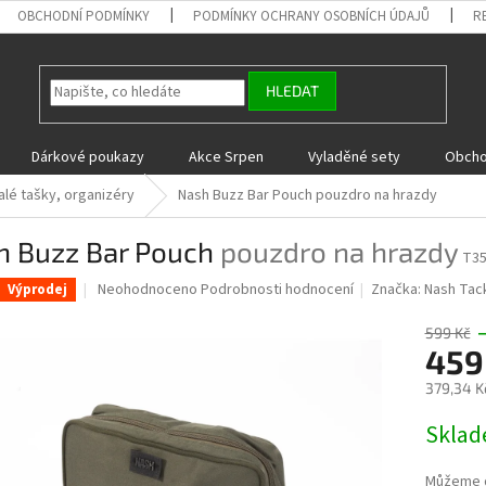
OBCHODNÍ PODMÍNKY
PODMÍNKY OCHRANY OSOBNÍCH ÚDAJŮ
R
HLEDAT
Dárkové poukazy
Akce Srpen
Vyladěné sety
Obcho
alé tašky, organizéry
Nash Buzz Bar Pouch
pouzdro na hrazdy
h Buzz Bar Pouch
pouzdro na hrazdy
T3
Průměrné
Neohodnoceno
Podrobnosti hodnocení
Značka:
Nash Tac
Výprodej
hodnocení
produktu
599 Kč
je
459
0,0
379,34 K
z
5
Měrná
Skla
hvězdiček.
cena:
Můžeme d