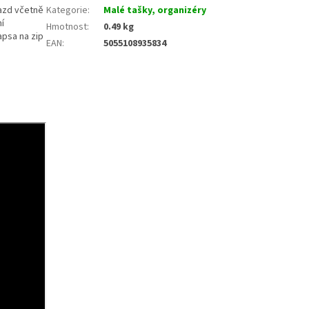
azd včetně
Kategorie
:
Malé tašky, organizéry
ní
Hmotnost
:
0.49 kg
apsa na zip
EAN
:
5055108935834