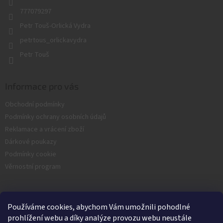
777079297
Petr Touš-Orlická Vydra
petrtous_orlickavydra
Petr Touš
Informace pro vás
Obchodní podmínky
Podmínky ochrany osobních údajů
Reklamace a vrácení zboží
Dárkové poukazy
Podmínky cookie
Věrnostní program
Facebook
Používáme cookies, abychom Vám umožnili pohodlné
prohlížení webu a díky analýze provozu webu neustále