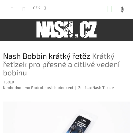
Přejít
NÁKUP
na
CZK
obsah
KOŠÍK
Nash Bobbin krátký řetěz
Krátký
řetízek pro přesné a citlivé vedení
bobinu
T5018
Průměrné
Neohodnoceno
Podrobnosti hodnocení
Značka:
Nash Tackle
hodnocení
produktu
je
0,0
z
5
hvězdiček.