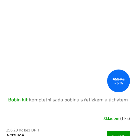
459 Kč
–6 %
Bobin Kit
Kompletní sada bobinu s řetízkem a úchytem
Skladem
(1 ks)
Průměrné
hodnocení
356,20 Kč bez DPH
produktu
431 Kč