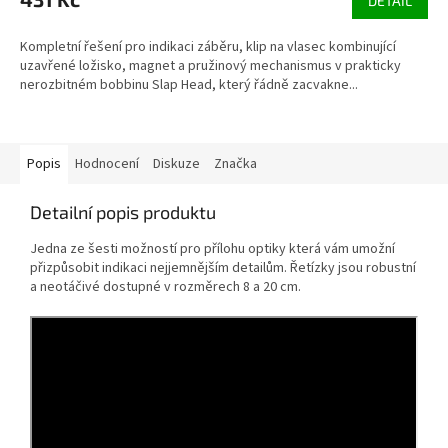
je
DETAIL
5,0
z
Kompletní řešení pro indikaci záběru, klip na vlasec kombinující
5
uzavřené ložisko, magnet a pružinový mechanismus v prakticky
hvězdiček.
nerozbitném bobbinu Slap Head, který řádně zacvakne...
Popis
Hodnocení
Diskuze
Značka
Detailní popis produktu
Jedna ze šesti možností pro přílohu optiky která vám umožní
přizpůsobit indikaci nejjemnějším detailům. Řetízky jsou robustní
a neotáčivé dostupné v rozměrech 8 a 20 cm.