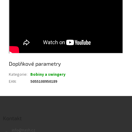
Doplňkové parametry
Kategorie
:
Bobiny a swingery
EAN
:
5055108950189
Z
á
p
a
Kontakt
t
info
@
nash.cz
í