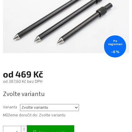
Po
registraci
–6 %
od
469 Kč
od
387,60 Kč
bez DPH
Měrná
Zvolte variantu
cena:
Varianta
Můžeme doručit do:
Zvolte variantu