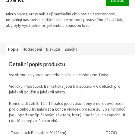
DETAIL
Micro Swing Arms nabízejí maximální citlivost a všestrannost,
umožňují nastavení zatížení vlasce pomocí posuvného závaží tak,
aby byly využitelné při jakémkoli způsobu lovu.
Popis
Hodnocení
Diskuze
Značka
Detailní popis produktu
Vyrobeno z vysoce pevného hliníku a se zámkem Twist.
Vidličky Twist Lock Banksticks jsou k dispozici v 6 délkách pro
jakékoli použití a jakékoli místo.
Konce vidliček 9, 12 a 15 palců jsou zakončeny z nerezové oceli
pro dlouhou trvanlivost a konce vidliček o délce 26, 36 a 48 palců
jsou opatřeny špičkovým závitem, který umožní jejich zapíchnutí
i do těch nejtvrdších břehů.
Twist Lock Bankstick 9” (23cm)
T2743