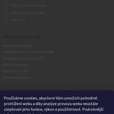
Petr Touš-Orlická Vydra
petrtous_orlickavydra
Petr Touš
Informace pro vás
Obchodní podmínky
Podmínky ochrany osobních údajů
Reklamace a vrácení zboží
Dárkové poukazy
Podmínky cookie
Věrnostní program
Facebook
Používáme cookies, abychom Vám umožnili pohodlné
prohlížení webu a díky analýze provozu webu neustále
zlepšovali jeho funkce, výkon a použitelnost. Podrobnější