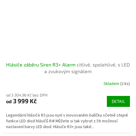
Hlásiče záběru Siren R3+ Alarm
citlivé, spolehlivé, s LED
a zvukovým signálem
Skladem
(2 ks)
od 3 304,96 Kč bez DPH
3 999 Kč
od
DETAIL
Legendární hlásiče R3 jsou nyní v inovovaném balíčku včetně stejné
funkce LED diod hlásičů R4! Můžete si tak vybrat z 5ti možnosí
nastavení barvy LED diod. Hlásiče R3+ jsou také...