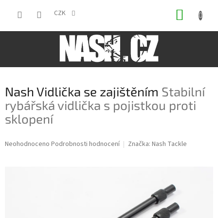
Přejít
NÁKUP
na
CZK
obsah
KOŠÍK
Nash Vidlička se zajištěním
Stabilní
rybářská vidlička s pojistkou proti
sklopení
Průměrné
Neohodnoceno
Podrobnosti hodnocení
Značka:
Nash Tackle
hodnocení
produktu
je
0,0
z
5
hvězdiček.