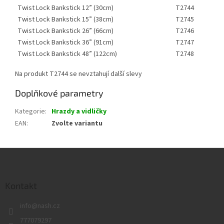
Twist Lock Bankstick 12” (30cm)
T2744
Twist Lock Bankstick 15” (38cm)
T2745
Twist Lock Bankstick 26” (66cm)
T2746
Twist Lock Bankstick 36” (91cm)
T2747
Twist Lock Bankstick 48” (122cm)
T2748
Na produkt T2744 se nevztahují další slevy
Doplňkové parametry
Kategorie
:
Hrazdy a vidličky
EAN
:
Zvolte variantu
Z
á
p
a
Kontakt
t
info
@
nash.cz
í
777079297