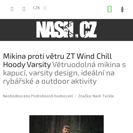
Přejít
NÁKUP
na
CZK
obsah
KOŠÍK
Mikina proti větru ZT Wind Chill
Hoody Varsity
Větruodolná mikina s
kapucí, varsity design, ideální na
rybářské a outdoor aktivity
Průměrné
Neohodnoceno
Podrobnosti hodnocení
Značka:
Nash Tackle
hodnocení
produktu
je
0,0
z
5