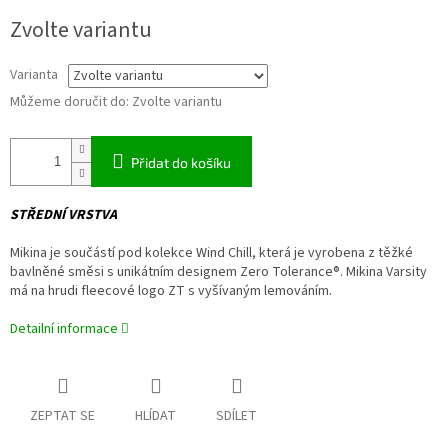
Měrná
Zvolte variantu
cena:
Varianta
Můžeme doručit do:
Zvolte variantu
Přidat do košíku
STŘEDNÍ VRSTVA
Mikina je součástí pod kolekce Wind Chill, která je vyrobena z těžké
bavlněné směsi s unikátním designem Zero Tolerance®. Mikina Varsity
má na hrudi fleecové logo ZT s vyšívaným lemováním.
Detailní informace
ZEPTAT SE
HLÍDAT
SDÍLET