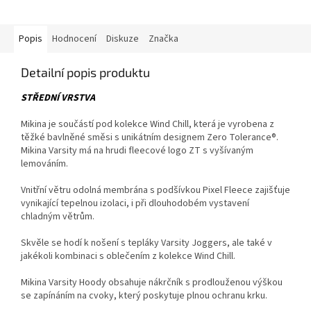
Popis
Hodnocení
Diskuze
Značka
Detailní popis produktu
STŘEDNÍ VRSTVA
Mikina je součástí pod kolekce Wind Chill, která je vyrobena z
těžké bavlněné směsi s unikátním designem Zero Tolerance®.
Mikina Varsity má na hrudi fleecové logo ZT s vyšívaným
lemováním.
Vnitřní větru odolná membrána s podšívkou Pixel Fleece zajišťuje
vynikající tepelnou izolaci, i při dlouhodobém vystavení
chladným větrům.
Skvěle se hodí k nošení s tepláky Varsity Joggers, ale také v
jakékoli kombinaci s oblečením z kolekce Wind Chill.
Mikina Varsity Hoody obsahuje nákrčník s prodlouženou výškou
se zapínáním na cvoky, který poskytuje plnou ochranu krku.