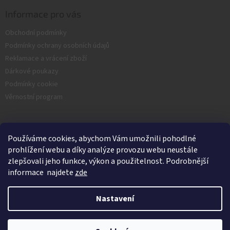
Informace pro vás
Obchodní podmínky
Podmínky ochrany osobních údajů
Reklamace a vrácení zboží
Dárkové poukazy
Podmínky cookie
Věrnostní program
Facebook
Používáme cookies, abychom Vám umožnili pohodlné
prohlížení webu a díky analýze provozu webu neustále
zlepšovali jeho funkce, výkon a použitelnost. Podrobnější
informace najdete
zde
Nastavení
Vytvořil Shoptet