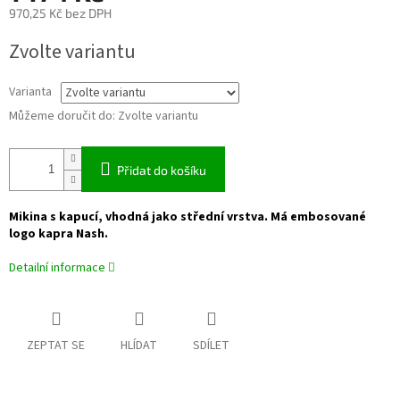
970,25 Kč bez DPH
Měrná
Zvolte variantu
cena:
Varianta
Můžeme doručit do:
Zvolte variantu
Přidat do košíku
Mikina s kapucí, vhodná jako střední vrstva. Má embosované
logo kapra Nash.
Detailní informace
ZEPTAT SE
HLÍDAT
SDÍLET