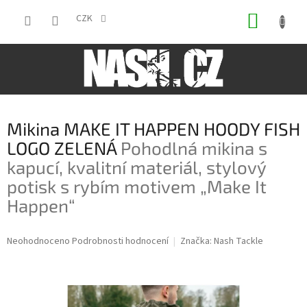
Přejít
NÁKUP
na
CZK
obsah
KOŠÍK
Mikina MAKE IT HAPPEN HOODY FISH
LOGO ZELENÁ
Pohodlná mikina s
kapucí, kvalitní materiál, stylový
potisk s rybím motivem „Make It
Happen“
Průměrné
Neohodnoceno
Podrobnosti hodnocení
Značka:
Nash Tackle
hodnocení
produktu
je
0,0
z