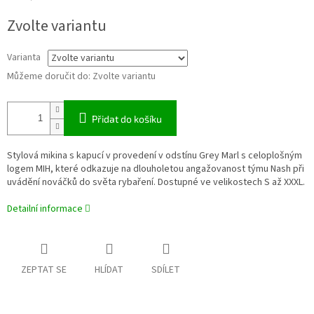
Měrná
Zvolte variantu
cena:
Varianta
Můžeme doručit do:
Zvolte variantu
Přidat do košíku
Stylová mikina s kapucí v provedení v odstínu Grey Marl s celoplošným
logem MIH, které odkazuje na dlouholetou angažovanost týmu Nash při
uvádění nováčků do světa rybaření. Dostupné ve velikostech S až XXXL.
Detailní informace
ZEPTAT SE
HLÍDAT
SDÍLET