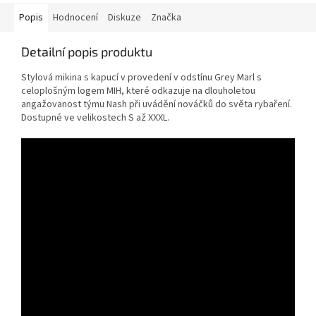
Popis
Hodnocení
Diskuze
Značka
Detailní popis produktu
Stylová mikina s kapucí v provedení v odstínu Grey Marl s
celoplošným logem MIH, které odkazuje na dlouholetou
angažovanost týmu Nash při uvádění nováčků do světa rybaření.
Dostupné ve velikostech S až XXXL.