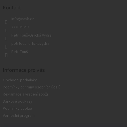
p
a
Kontakt
t
info
@
nash.cz
í
777079297
Petr Touš-Orlická Vydra
petrtous_orlickavydra
Petr Touš
Informace pro vás
Obchodní podmínky
Podmínky ochrany osobních údajů
Reklamace a vrácení zboží
Dárkové poukazy
Podmínky cookie
Věrnostní program