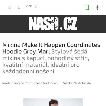
Přejít
NÁKUP
na
CZK
obsah
KOŠÍK
Mikina Make It Happen Coordinates
Hoodie Grey Marl
Stylová šedá
mikina s kapucí, pohodlný střih,
kvalitní materiál, ideální pro
každodenní nošení
Průměrné
Neohodnoceno
Podrobnosti hodnocení
Značka:
Nash Tackle
hodnocení
produktu
je
0,0
z