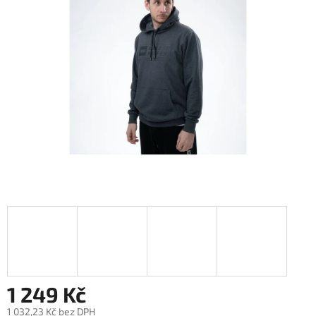
5
hvězdiček.
1 249 Kč
1 032,23 Kč bez DPH