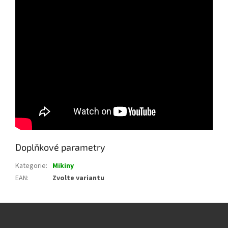
Doplňkové parametry
Kategorie
:
Mikiny
EAN
:
Zvolte variantu
Z
á