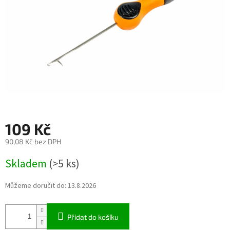
109 Kč
90,08 Kč bez DPH
Měrná
Skladem
(>5 ks)
cena:
Můžeme doručit do:
13.8.2026
Přidat do košíku