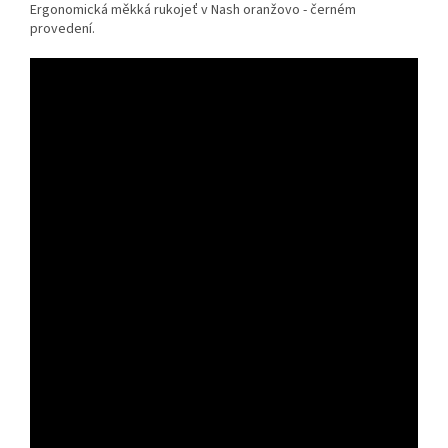
Ergonomická měkká rukojeť v Nash oranžovo - černém
provedení.