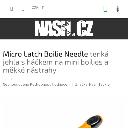
Přejít
NÁKUP
na
CZK
obsah
KOŠÍK
Micro Latch Boilie Needle
tenká
jehla s háčkem na mini boilies a
měkké nástrahy
T8803
Průměrné
Neohodnoceno
Podrobnosti hodnocení
Značka:
Nash Tackle
hodnocení
produktu
je
0,0
z
5
hvězdiček.