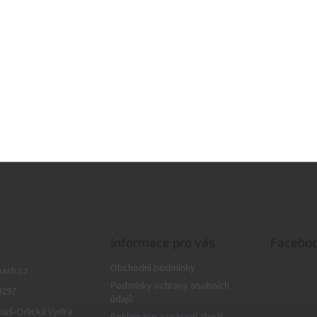
 maskování montáže
lasec pro šokové zatížení
Informace pro vás
Facebo
Obchodní podmínky
nash.cz
Podmínky ochrany osobních
9297
údajů
ouš-Orlická Vydra