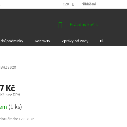
EKLAMACE A VRÁCENÍ ZBOŽÍ
DÁRKOVÉ POUKAZY
CZK
Přihlášení
PODMÍNKY COOKI
NÁKUPNÍ
Prázdný košík
KOŠÍK
dní podmínky
Kontakty
Zprávy od vody
Blog
Kame
BHZSS20
7 Kč
 Kč bez DPH
dem
(1 ks)
oručit do:
12.8.2026