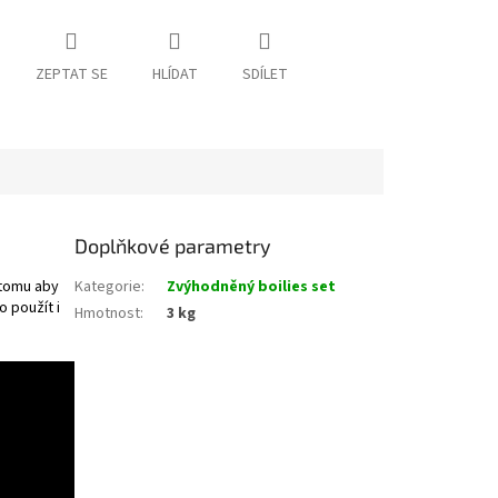
ZEPTAT SE
HLÍDAT
SDÍLET
Doplňkové parametry
 tomu aby
Kategorie
:
Zvýhodněný boilies set
o použít i
Hmotnost
:
3 kg