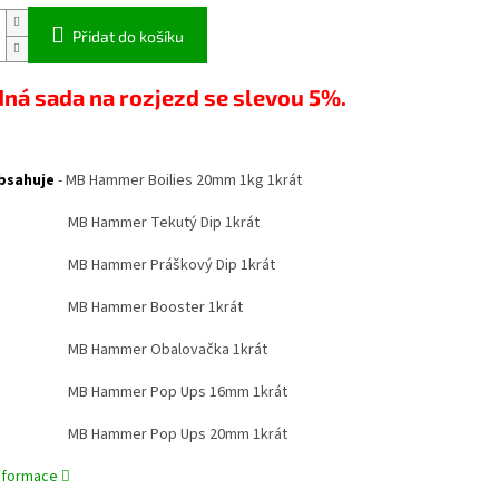
Přidat do košíku
ná sada na rozjezd se slevou 5%.
obsahuje
- MB Hammer Boilies 20mm 1kg 1krát
mmer Tekutý Dip 1krát
mmer Práškový Dip 1krát
ammer Booster 1krát
ammer Obalovačka 1krát
mmer Pop Ups 16mm 1krát
mmer Pop Ups 20mm 1krát
informace