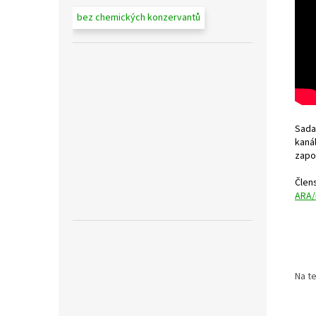
bez chemických konzervantů
Sad
kaná
zapo
Člens
ARA/
Na t