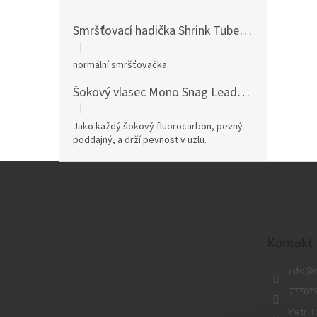
Smršťovací hadička Shrink Tube
pro dokonalé
|
Hodnocení produktu je 5 z 5 hvězdiček.
normální smršťovačka.
Šokový vlasec Mono Snag Leader
pevný mono v
|
Hodnocení produktu je 5 z 5 hvězdiček.
Jako každý šokový fluorocarbon, pevný
poddajný, a drží pevnost v uzlu.
Z
á
p
a
t
Kontakt
í
info
@
77707
Petr T