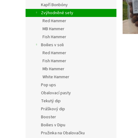
n
Kapří Bonbóny
e
Zvýhodněné sety
l
Red Hammer
MB Hammer
Fish Hammer
Boilies v soli
Red Hammer
Fish Hammer
Mb Hammer
White Hammer
Pop ups
Obalovací pasty
Tekutý dip
Práškový dip
Booster
Boilies v Dipu
Pružinka na Obalovačku