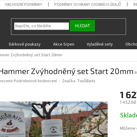
OBCHODNÍ PODMÍNKY
PODMÍNKY OCHRANY OSOBNÍCH ÚDAJŮ
R
HLEDAT
Dárkové poukazy
Akce Srpen
Vyladěné sety
Obcho
mmer Zvýhodněný set Start 20mm
Hammer Zvýhodněný set Start 20mm
M
né
noceno
Podrobnosti hodnocení
Značka:
ToušBaits
ní
1 62
u
1 452,68
Měrná
Skla
cena:
ek.
Můžeme d