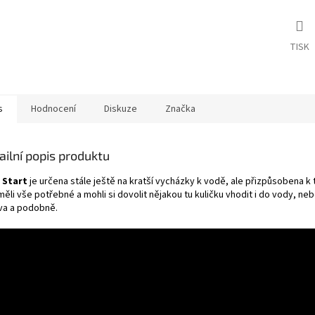
TISK
s
Hodnocení
Diskuze
Značka
ailní popis produktu
Start
je určena stále ještě na kratší vycházky k vodě, ale přizpůsobena k
měli vše potřebné a mohli si dovolit nějakou tu kuličku vhodit i do vody, neb
va a podobně.