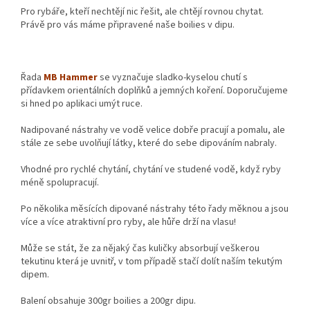
Pro rybáře, kteří nechtějí nic řešit, ale chtějí rovnou chytat.
Právě pro vás máme připravené naše boilies v dipu.
Řada
MB Hammer
se vyznačuje sladko-kyselou chutí s
přídavkem orientálních doplňků a jemných koření. Doporučujeme
si hned po aplikaci umýt ruce.
Nadipované nástrahy ve vodě velice dobře pracují a pomalu, ale
stále ze sebe uvolňují látky, které do sebe dipováním nabraly.
Vhodné pro rychlé chytání, chytání ve studené vodě, když ryby
méně spolupracují.
Po několika měsících dipované nástrahy této řady měknou a jsou
více a více atraktivní pro ryby, ale hůře drží na vlasu!
Může se stát, že za nějaký čas kuličky absorbují veškerou
tekutinu která je uvnitř, v tom případě stačí dolít naším tekutým
dipem.
Balení obsahuje 300gr boilies a 200gr dipu.