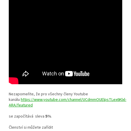
Nezapomeňte, že pro všechny členy Youtube
kanálu
https://www.youtube.com/channel/UCdmmOUElpsTLex6Klxl-
ARA/featured
se započítává sleva
5%
.
Členství si můžete zařídit