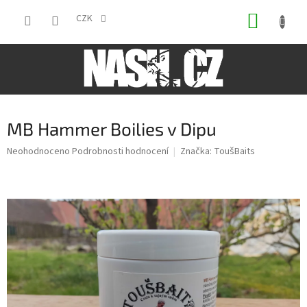
Přejít
NÁKUP
na
CZK
obsah
KOŠÍK
MB Hammer Boilies v Dipu
Průměrné
Neohodnoceno
Podrobnosti hodnocení
Značka:
ToušBaits
hodnocení
produktu
je
0,0
z
5
hvězdiček.