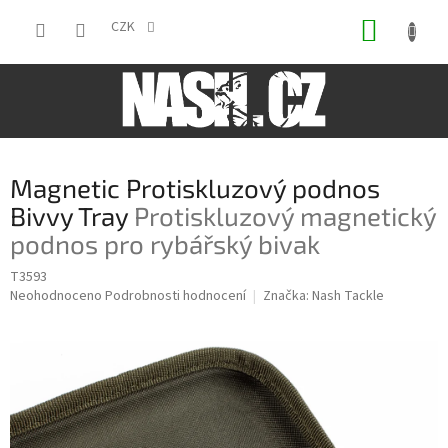
Přejít
NÁKUP
na
CZK
obsah
KOŠÍK
Magnetic Protiskluzový podnos
Bivvy Tray
Protiskluzový magnetický
podnos pro rybářský bivak
T3593
Průměrné
Neohodnoceno
Podrobnosti hodnocení
Značka:
Nash Tackle
hodnocení
produktu
je
0,0
z
5
hvězdiček.