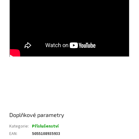
ROZMĚRY:
Magnetic Bivvy Tray Small:
25cm (d) x 31cm (š) x 3cm (h)
Magnet
Doplňkové parametry
Kategorie
:
Příslušenství
EAN
:
5055108935933