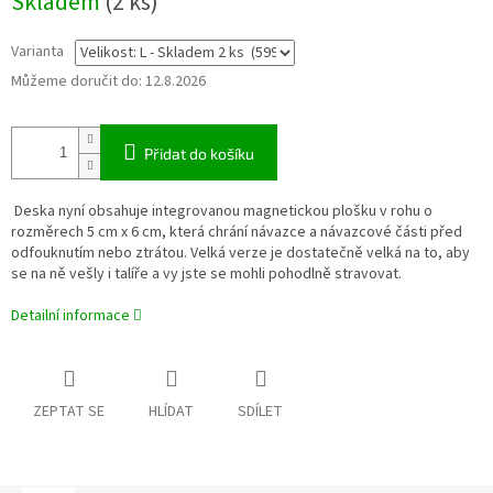
Skladem
(2 ks)
cena:
Varianta
Můžeme doručit do:
12.8.2026
Přidat do košíku
Deska nyní obsahuje integrovanou magnetickou plošku v rohu o
rozměrech 5 cm x 6 cm, která chrání návazce a návazcové části před
odfouknutím nebo ztrátou. Velká verze je dostatečně velká na to, aby
se na ně vešly i talíře a vy jste se mohli pohodlně stravovat.
Detailní informace
ZEPTAT SE
HLÍDAT
SDÍLET