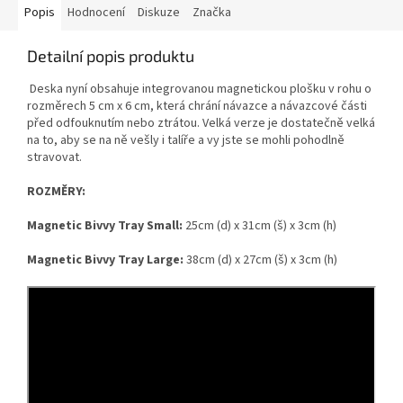
Popis
Hodnocení
Diskuze
Značka
Detailní popis produktu
Deska nyní obsahuje integrovanou magnetickou plošku v rohu o
rozměrech 5 cm x 6 cm, která chrání návazce a návazcové části
před odfouknutím nebo ztrátou. Velká verze je dostatečně velká
na to, aby se na ně vešly i talíře a vy jste se mohli pohodlně
stravovat.
ROZMĚRY:
Magnetic Bivvy Tray Small:
25cm (d) x 31cm (š) x 3cm (h)
Magnetic Bivvy Tray Large:
38cm (d) x 27cm (š) x 3cm (h)