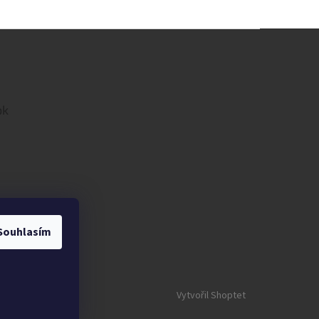
ok
Souhlasím
Vytvořil Shoptet