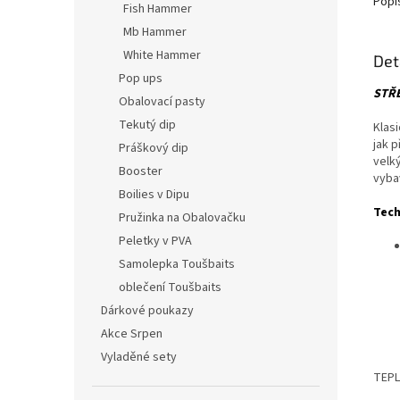
Popi
Fish Hammer
Mb Hammer
White Hammer
Det
Pop ups
STŘ
Obalovací pasty
Tekutý dip
Klas
jak p
Práškový dip
velký
Booster
vyba
Boilies v Dipu
Tech
Pružinka na Obalovačku
Peletky v PVA
Samolepka Toušbaits
oblečení Toušbaits
Dárkové poukazy
Akce Srpen
Vyladěné sety
TEPL