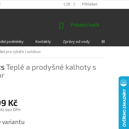
EKLAMACE A VRÁCENÍ ZBOŽÍ
DÁRKOVÉ POUKAZY
CZK
Přihlášení
PODMÍNKY COOKI
NÁKUPNÍ
Prázdný košík
KOŠÍK
dní podmínky
Kontakty
Zprávy od vody
Blog
Kame
ální pro rybáře i outdoor
ts
Teplé a prodyšné kalhoty s
or
99 Kč
 Kč bez DPH
e variantu