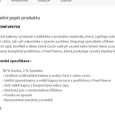
s
Hodnocení
Diskuze
Značka
ailní popis produktu
EDNÍ VRSTVA
ické kalhoty vyrobené z měkkého a pružného materiálu, který zajišťuje vol
ři chůzi, tak i při odpočinku v spacím systému. Disponují speciálním střihem
ch zipů, knoflíků a táhel, které často vadí při sezení nebo ležení. Navíc jsou
veny kompletní podšívkou z Pixel Fleece, která poskytuje vysoký tepelný 
nické specifikace :
98 % bavlna, 2 % Spandex
• Zesílená voděodolná kolena a sedací část v camo vzoru
• Vnitřní zipové kapsy a vnější kapsy na ruce s podšívkou z Pixel Fleece
• Dvě velké kapsy s bezpečnými mikro zipy
• Elastický pas s nastavitelnou šňůrkou
• Poutka na opasek
• Nastavitelné manžety u kotníků
É