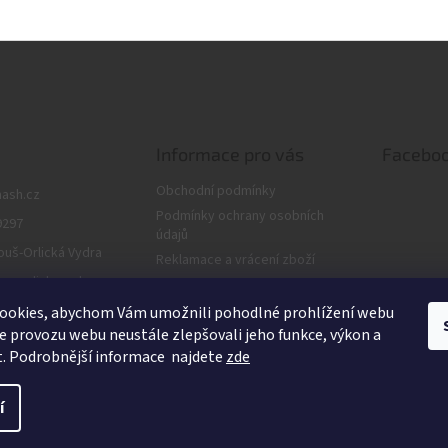
Informace pro vás
Facebo
Obchodní podmínky
nash.cz
Podmínky ochrany osobních
9297
údajů
ouš-Orlická Vydra
Reklamace a vrácení zboží
us_orlickavydra
Dárkové poukazy
Podmínky cookie
ouš
ookies, abychom Vám umožnili pohodlné prohlížení webu
ze provozu webu neustále zlepšovali jeho funkce, výkon a
Věrnostní program
t. Podrobnější informace najdete
zde
í