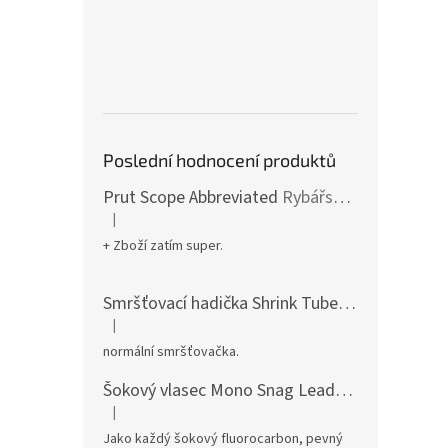
Poslední hodnocení produktů
Prut Scope Abbreviated
Rybářské pruty s krátkým dělením a zkrácenou rukojetí
|
Hodnocení produktu je 5 z 5 hvězdiček.
+ Zboží zatím super.
Smršťovací hadička Shrink Tube
pro dokonalé
|
Hodnocení produktu je 5 z 5 hvězdiček.
normální smršťovačka.
Šokový vlasec Mono Snag Leader
pevný mono v
|
Hodnocení produktu je 5 z 5 hvězdiček.
Jako každý šokový fluorocarbon, pevný