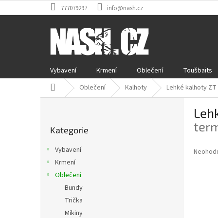
Přejít
777079297
info@nash.cz
na
obsah
Vybavení
Krmení
Oblečení
Toušbaits
Domů
Oblečení
Kalhoty
Lehké kalhoty Z
P
Leh
o
Přeskočit
s
term
Kategorie
kategorie
t
r
Vybavení
Průměr
Neohod
a
hodnoce
Krmení
n
produkt
Oblečení
n
je
í
Bundy
0,0
z
p
Trička
5
a
Mikiny
hvězdič