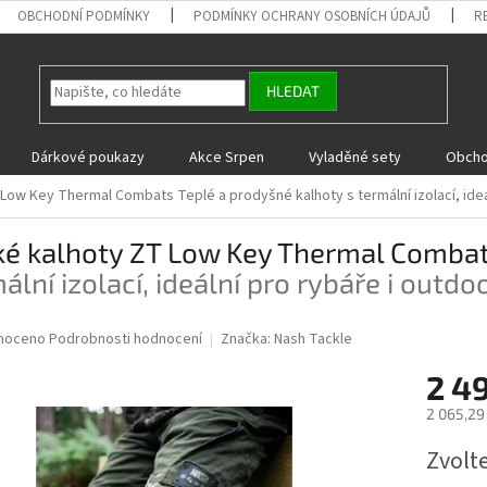
OBCHODNÍ PODMÍNKY
PODMÍNKY OCHRANY OSOBNÍCH ÚDAJŮ
R
HLEDAT
Dárkové poukazy
Akce Srpen
Vyladěné sety
Obcho
T Low Key Thermal Combats
Teplé a prodyšné kalhoty s termální izolací, ide
ké kalhoty ZT Low Key Thermal Comba
ální izolací, ideální pro rybáře i outdo
né
noceno
Podrobnosti hodnocení
Značka:
Nash Tackle
ní
2 4
u
2 065,29
Měrná
Zvolt
cena:
ek.