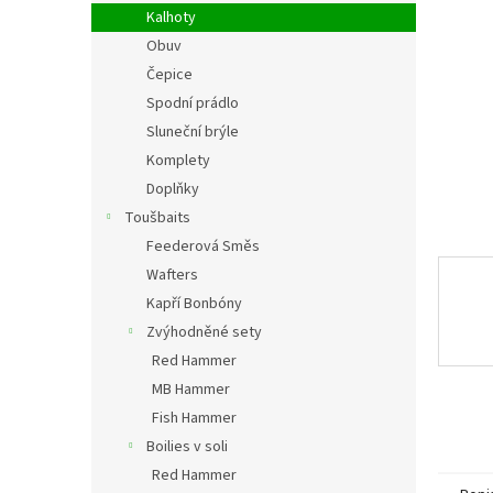
n
Kalhoty
e
Obuv
l
Čepice
Spodní prádlo
Sluneční brýle
Komplety
Doplňky
Toušbaits
Feederová Směs
Wafters
Kapří Bonbóny
Zvýhodněné sety
Red Hammer
MB Hammer
Fish Hammer
Boilies v soli
Red Hammer