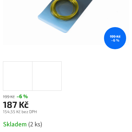
199 Kč
–6 %
–6 %
199 Kč
187 Kč
154,55 Kč bez DPH
Měrná
Skladem
(2 ks)
cena: