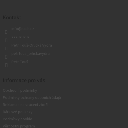
á
p
a
Kontakt
t
info
@
nash.cz
í
777079297
Petr Touš-Orlická Vydra
petrtous_orlickavydra
Petr Touš
Informace pro vás
Obchodní podmínky
Podmínky ochrany osobních údajů
Reklamace a vrácení zboží
Dárkové poukazy
Podmínky cookie
Věrnostní program