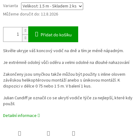
Varianta
Můžeme doručit do:
12.8.2026
Přidat do košíku
Skvěle ukryje váš koncový vodič na dně a tím je méně nápadným.
Je extrémně odolný vůči oděru a velmi odolné na dlouhé nahazování
Zakončeny jsou smyčkou takže můžou být použity s inline olovem
závěskou helikoptérovou montáží anebo s únikovou montáží. K
dispozici v délce 0 75 nebo 1 5 m. V balení 1 kus.
Julian Cundiff je označil co se ukrytí vodiče týče za nejlepší, které kdy
použil.
Detailní informace