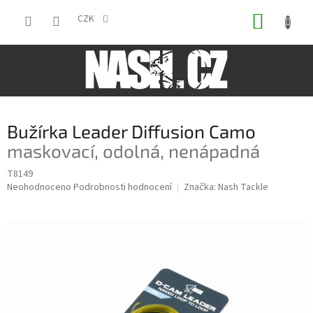
Přejít
NÁKUP
na
CZK
obsah
KOŠÍK
Bužírka Leader Diffusion Camo
maskovací, odolná, nenápadná
T8149
Průměrné
Neohodnoceno
Podrobnosti hodnocení
Značka:
Nash Tackle
hodnocení
produktu
je
0,0
z
5
hvězdiček.