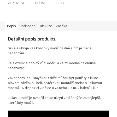
ZEPTAT SE
HLÍDAT
SDÍLET
Popis
Hodnocení
Diskuze
Značka
Detailní popis produktu
Skvěle ukryje váš koncový vodič na dně a tím je méně
nápadným.
Je extrémně odolný vůči oděru a velmi odolné na dlouhé
nahazování
Zakončeny jsou smyčkou takže můžou být použity s inline
olovem závěskou helikoptérovou montáží anebo s únikovou
montáží. K dispozici v délce 0 75 nebo 1 5 m. V balení 1 kus.
Julian Cundiff je označil co se ukrytí vodiče týče za nejlepší,
které kdy použil.