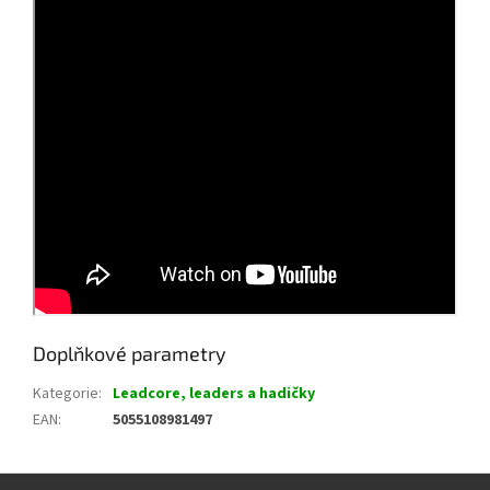
Doplňkové parametry
Kategorie
:
Leadcore, leaders a hadičky
EAN
:
5055108981497
Z