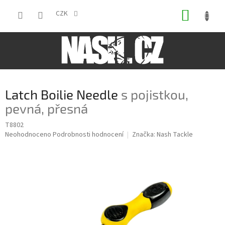
Přejít
NÁKUP
na
CZK
obsah
KOŠÍK
Latch Boilie Needle
s pojistkou,
pevná, přesná
T8802
Průměrné
Neohodnoceno
Podrobnosti hodnocení
Značka:
Nash Tackle
hodnocení
produktu
je
0,0
z
5
hvězdiček.