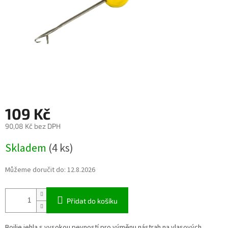
109 Kč
90,08 Kč bez DPH
Měrná
Skladem
(4 ks)
cena:
Můžeme doručit do:
12.8.2026
Přidat do košíku
Boilie jehla s vysokou pevností pro výměnu nástrah na vlasových