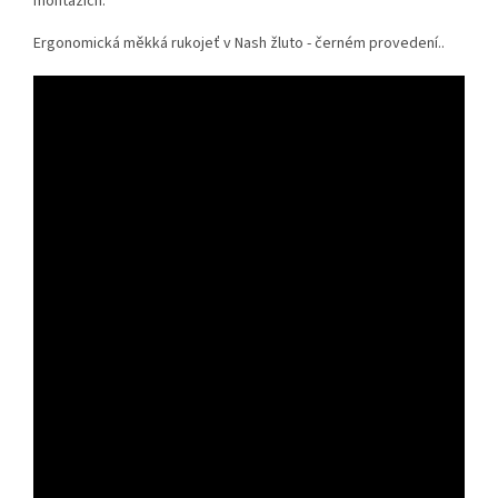
montážích.
Ergonomická měkká rukojeť v Nash žluto - černém provedení..