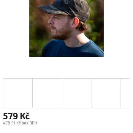
hvězdiček.
579 Kč
478,51 Kč bez DPH
Měrná