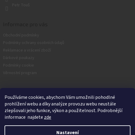
Petr Touš
Informace pro vás
Obchodní podmínky
Podmínky ochrany osobních údajů
Reklamace a vrácení zboží
Dárkové poukazy
Podmínky cookie
Věrnostní program
Facebook
Používáme cookies, abychom Vám umožnili pohodlné
prohlížení webu a díky analýze provozu webu neustále
zlepšovali jeho funkce, výkon a použitelnost. Podrobnější
informace najdete
zde
Nastavení
Vytvořil Shoptet