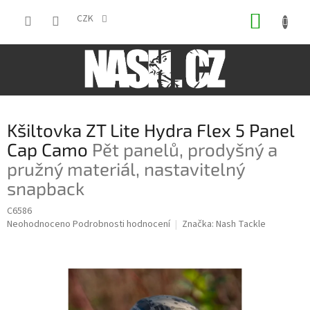
Přejít
NÁKUP
na
CZK
obsah
KOŠÍK
Kšiltovka ZT Lite Hydra Flex 5 Panel
Cap Camo
Pět panelů, prodyšný a
pružný materiál, nastavitelný
snapback
C6586
Průměrné
Neohodnoceno
Podrobnosti hodnocení
Značka:
Nash Tackle
hodnocení
produktu
je
0,0
z
5