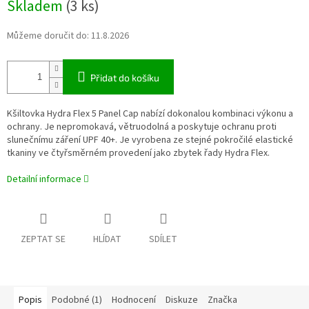
Skladem
(3 ks)
cena:
Můžeme doručit do:
11.8.2026
Přidat do košíku
Kšiltovka Hydra Flex 5 Panel Cap nabízí dokonalou kombinaci výkonu a
ochrany. Je nepromokavá, větruodolná a poskytuje ochranu proti
slunečnímu záření UPF 40+. Je vyrobena ze stejné pokročilé elastické
tkaniny ve čtyřsměrném provedení jako zbytek řady Hydra Flex.
Detailní informace
ZEPTAT SE
HLÍDAT
SDÍLET
Popis
Podobné (1)
Hodnocení
Diskuze
Značka