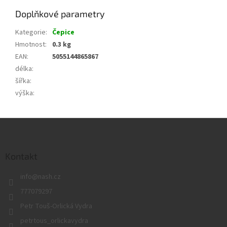
Doplňkové parametry
Kategorie
:
Čepice
Hmotnost
:
0.3 kg
EAN
:
5055144865867
délka
:
šířka
:
výška
:
Z
á
p
a
Kontakt
t
info
@
nash.cz
í
777079297
Petr Touš-Orlická Vydra
petrtous_orlickavydra