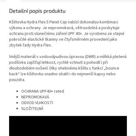
Detailní popis produktu
Kšiltovka Hydra Flex 5 Panel Cap nabízí dokonalou kombinaci
výkonu a ochrany. Je nepromokavá, větruodolná a poskytuje
ochranu proti slunečnímu záření UPF 40+. Je vyrobena ze stejné
pokročilé elastické tkaniny ve čtyřsměrném provedení jako
zbytek řady Hydra Flex.
Vnější materiál s vodoodpudivou úpravou (DWR) a měkká pletená
podšívka zajišťují lehkost, rychlé schnutí a pohodlí i při
dlouhodobém nošení. Díky ohebnému kšiltu s funkcí „bounce
back“ lze kšiltovku snadno sbalit i do nejmenší kapsy nebo
pouzdra.
OCHRANA UPF40+ rated
NEPROMOKAVÁ
ODVOD VLHKOSTI
SLOŽITELNÁ