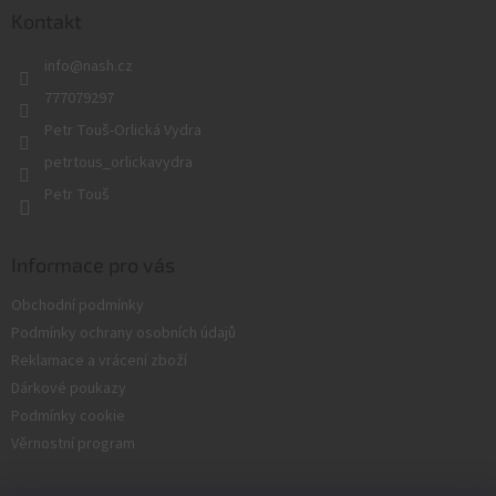
a
Kontakt
t
info
@
nash.cz
í
777079297
Petr Touš-Orlická Vydra
petrtous_orlickavydra
Petr Touš
Informace pro vás
Obchodní podmínky
Podmínky ochrany osobních údajů
Reklamace a vrácení zboží
Dárkové poukazy
Podmínky cookie
Věrnostní program