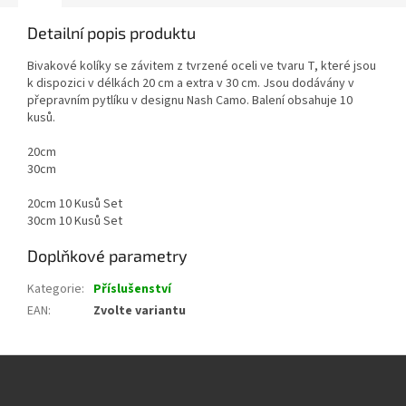
Detailní popis produktu
Bivakové kolíky se závitem z tvrzené oceli ve tvaru T, které jsou
k dispozici v délkách 20 cm a extra v 30 cm. Jsou dodávány v
přepravním pytlíku v designu Nash Camo. Balení obsahuje 10
kusů.
20cm
30cm
20cm 10 Kusů Set
30cm 10 Kusů Set
Doplňkové parametry
Kategorie
:
Příslušenství
EAN
:
Zvolte variantu
Z
á
p