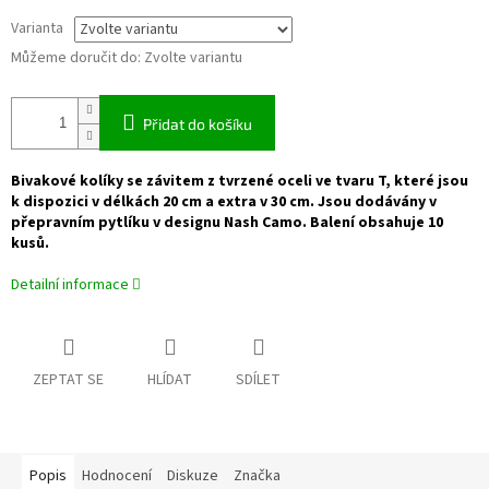
Varianta
Můžeme doručit do:
Zvolte variantu
Přidat do košíku
Bivakové kolíky se závitem z tvrzené oceli ve tvaru T, které jsou
k dispozici v délkách 20 cm a extra v 30 cm. Jsou dodávány v
přepravním pytlíku v designu Nash Camo. Balení obsahuje 10
kusů.
Detailní informace
ZEPTAT SE
HLÍDAT
SDÍLET
Popis
Hodnocení
Diskuze
Značka