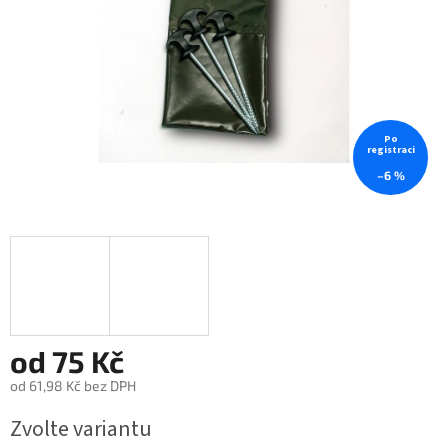
Po
registraci
–6 %
od
75 Kč
od
61,98 Kč
bez DPH
Měrná
Zvolte variantu
cena: