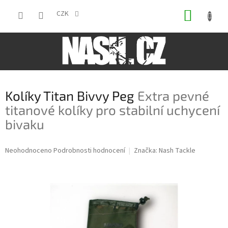
Přejít
NÁKUP
na
CZK
obsah
KOŠÍK
Kolíky Titan Bivvy Peg
Extra pevné
titanové kolíky pro stabilní uchycení
bivaku
Průměrné
Neohodnoceno
Podrobnosti hodnocení
Značka:
Nash Tackle
hodnocení
produktu
je
0,0
z
5
hvězdiček.