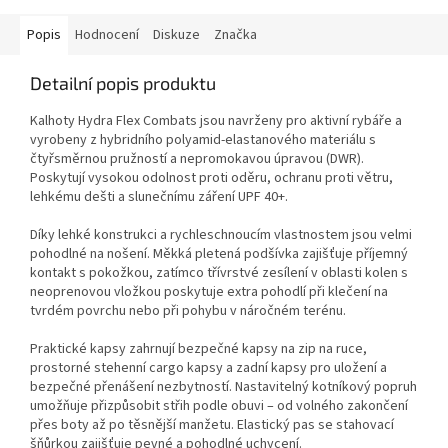
Popis
Hodnocení
Diskuze
Značka
Detailní popis produktu
Kalhoty Hydra Flex Combats jsou navrženy pro aktivní rybáře a
vyrobeny z hybridního polyamid-elastanového materiálu s
čtyřsměrnou pružností a nepromokavou úpravou (DWR).
Poskytují vysokou odolnost proti oděru, ochranu proti větru,
lehkému dešti a slunečnímu záření UPF 40+.
Díky lehké konstrukci a rychleschnoucím vlastnostem jsou velmi
pohodlné na nošení. Měkká pletená podšívka zajišťuje příjemný
kontakt s pokožkou, zatímco třívrstvé zesílení v oblasti kolen s
neoprenovou vložkou poskytuje extra pohodlí při klečení na
tvrdém povrchu nebo při pohybu v náročném terénu.
Praktické kapsy zahrnují bezpečné kapsy na zip na ruce,
prostorné stehenní cargo kapsy a zadní kapsy pro uložení a
bezpečné přenášení nezbytností. Nastavitelný kotníkový popruh
umožňuje přizpůsobit střih podle obuvi – od volného zakončení
přes boty až po těsnější manžetu. Elastický pas se stahovací
šňůrkou zajišťuje pevné a pohodlné uchycení.