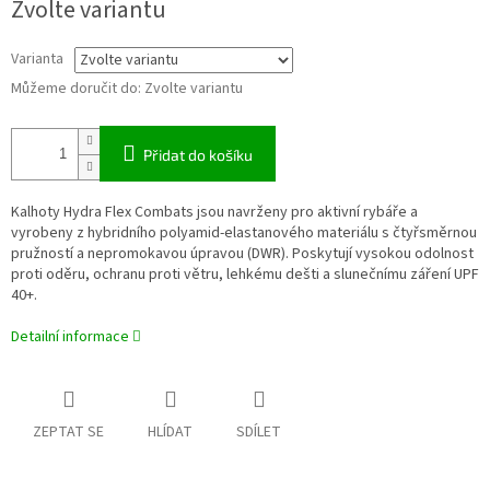
Zvolte variantu
cena:
Varianta
Můžeme doručit do:
Zvolte variantu
Přidat do košíku
Kalhoty Hydra Flex Combats jsou navrženy pro aktivní rybáře a
vyrobeny z hybridního polyamid-elastanového materiálu s čtyřsměrnou
pružností a nepromokavou úpravou (DWR). Poskytují vysokou odolnost
proti oděru, ochranu proti větru, lehkému dešti a slunečnímu záření UPF
40+.
Detailní informace
ZEPTAT SE
HLÍDAT
SDÍLET