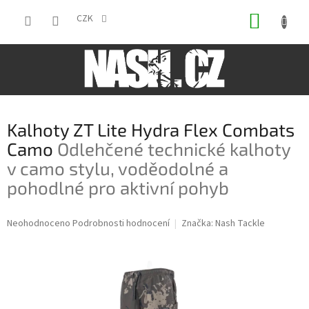
Přejít
NÁKUP
na
CZK
obsah
KOŠÍK
Kalhoty ZT Lite Hydra Flex Combats
Camo
Odlehčené technické kalhoty
v camo stylu, voděodolné a
pohodlné pro aktivní pohyb
Průměrné
Neohodnoceno
Podrobnosti hodnocení
Značka:
Nash Tackle
hodnocení
produktu
je
0,0
z
5