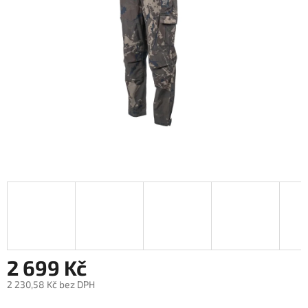
hvězdiček.
2 699 Kč
2 230,58 Kč bez DPH
Měrná