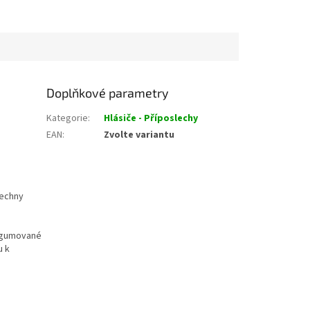
Doplňkové parametry
Kategorie
:
Hlásiče - Příposlechy
EAN
:
Zvolte variantu
šechny
 pogumované
u k