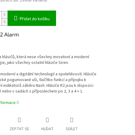
oručit do:
Zvolte variantu
Přidat do košíku
R2 Alarm
 hlásičů, která nese všechny inovativní a moderní
ie, jako všechny ostatní hlásiče Siren.
 moderní a digitální technologií a spolehlivostí. Hlásiče
ické pogumované uši, tlačítko funkcí a přípojku k
í indikátorů záběru Nash. Hlásiče R2 jsou k dispozici
ě nebo v sadách s příposlechem po 2, 3 a 4 + 1.
informace
ZEPTAT SE
HLÍDAT
SDÍLET