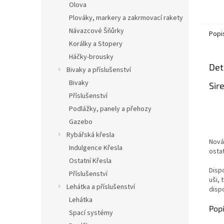
Olova
Plováky, markery a zakrmovací rakety
Návazcové Šňůrky
Popi
Korálky a Stopery
Háčky-brousky
Det
Bivaky a příslušenství
Bivaky
Sir
Příslušenství
Podlážky, panely a přehozy
Gazebo
Rybářská křesla
Nová
Indulgence Křesla
ostat
Ostatní Křesla
Dispo
Příslušenství
uši, 
Lehátka a příslušenství
dispo
Lehátka
Pop
Spací systémy