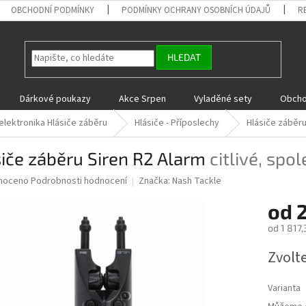
OBCHODNÍ PODMÍNKY
PODMÍNKY OCHRANY OSOBNÍCH ÚDAJŮ
R
HLEDAT
Dárkové poukazy
Akce Srpen
Vyladěné sety
Obcho
elektronika Hlásiče záběru
Hlásiče - Příposlechy
Hlásiče záběru
iče záběru Siren R2 Alarm
citlivé, spol
né
noceno
Podrobnosti hodnocení
Značka:
Nash Tackle
ní
od
2
u
od
1 817,
Měrná
Zvolt
cena:
ek.
Varianta