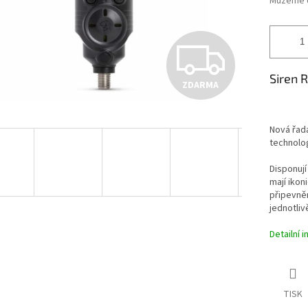
Můžeme d
Z
Siren 
ZDARMA
D
Nová řada
A
technolog
Disponují
mají ikon
R
připevněn
jednotliv
M
Detailní 
A
TISK