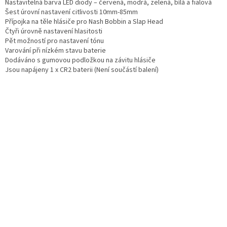
Nastavitelná barva LED diody – červená, modrá, zelená, bílá a fialová
Šest úrovní nastavení citlivosti 10mm-85mm
Přípojka na těle hlásiče pro Nash Bobbin a Slap Head
Čtyři úrovně nastavení hlasitosti
Pět možností pro nastavení tónu
Varování při nízkém stavu baterie
Dodáváno s gumovou podložkou na závitu hlásiče
Jsou napájeny 1 x CR2 baterii (Není součástí balení)