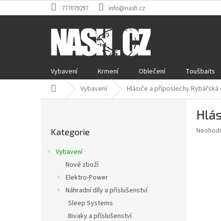
Přejít
777079297
info@nash.cz
na
obsah
Vybavení
Krmení
Oblečení
Toušbaits
Domů
Vybavení
Hlásiče a příposlechy Rybářská 
P
Hlás
o
Přeskočit
s
Průměr
Neohod
Kategorie
kategorie
t
hodnoce
r
produkt
Vybavení
a
je
Nové zboží
0,0
n
z
Elektro-Power
n
5
í
Náhradní díly a příslušenství
hvězdič
p
Sleep Systems
a
Bivaky a příslušenství