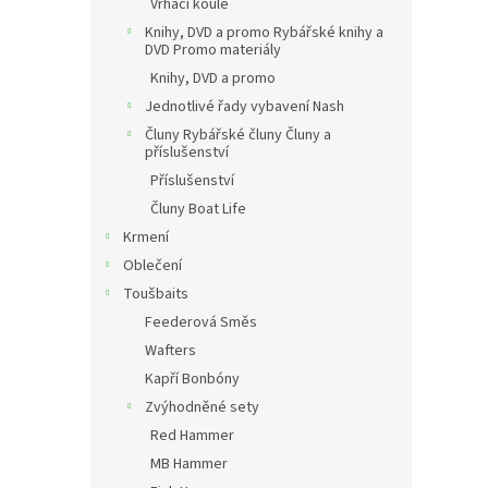
Vrhací koule
Knihy, DVD a promo Rybářské knihy a
DVD Promo materiály
Knihy, DVD a promo
Jednotlivé řady vybavení Nash
Čluny Rybářské čluny Čluny a
příslušenství
Příslušenství
Čluny Boat Life
Krmení
Oblečení
Toušbaits
Feederová Směs
Wafters
Kapří Bonbóny
Zvýhodněné sety
Red Hammer
MB Hammer