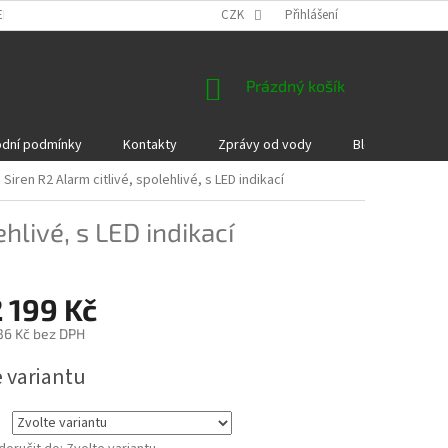
EKLAMACE A VRÁCENÍ ZBOŽÍ
DÁRKOVÉ POUKAZY
CZK
Přihlášení
PODMÍNKY COOKI
NÁKUPNÍ
Prázdný košík
KOŠÍK
dní podmínky
Kontakty
Zprávy od vody
Blog
Kame
 Siren R2 Alarm
citlivé, spolehlivé, s LED indikací
ehlivé, s LED indikací
 199 Kč
36 Kč
bez DPH
e variantu