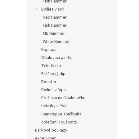
Fish Hammer
Boilies v soli
Red Hammer
Fish Hammer
Mb Hammer
White Hammer
Pop ups
Obalovací pasty
Tekutý dip
Práškový dip
Booster
Boilies v Dipu
Pružinka na Obalovačku
Peletky v PVA
Samolepka Toušbaits
oblečení Toušbaits
Dárkové poukazy
Akce Srpen