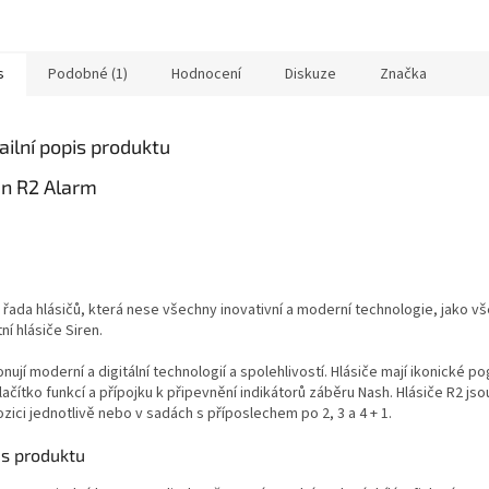
s
Podobné (1)
Hodnocení
Diskuze
Značka
ailní popis produktu
en R2 Alarm
 řada hlásičů, která nese všechny inovativní a moderní technologie, jako v
ní hlásiče Siren.
nují moderní a digitální technologií a spolehlivostí. Hlásiče mají ikonické
tlačítko funkcí a přípojku k připevnění indikátorů záběru Nash. Hlásiče R2 jso
zici jednotlivě nebo v sadách s příposlechem po 2, 3 a 4 + 1.
is produktu