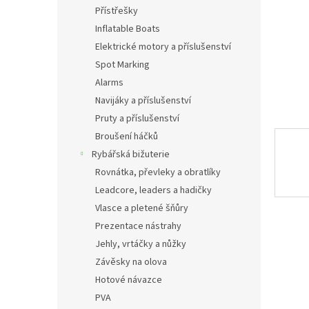
n
Přístřešky
e
Inflatable Boats
l
Elektrické motory a příslušenství
Spot Marking
Alarms
Navijáky a příslušenství
Pruty a příslušenství
Broušení háčků
Rybářská bižuterie
Rovnátka, převleky a obratlíky
Leadcore, leaders a hadičky
Vlasce a pletené šňůry
Prezentace nástrahy
Jehly, vrtáčky a nůžky
Závěsky na olova
Hotové návazce
PVA