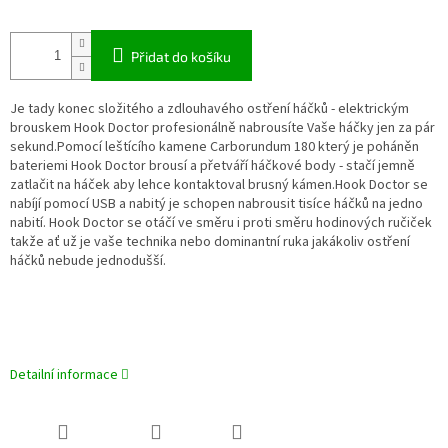
Přidat do košíku
Je tady konec složitého a zdlouhavého ostření háčků - elektrickým
brouskem Hook Doctor profesionálně nabrousíte Vaše háčky jen za pár
sekund.Pomocí leštícího kamene Carborundum 180 který je poháněn
bateriemi Hook Doctor brousí a přetváří háčkové body - stačí jemně
zatlačit na háček aby lehce kontaktoval brusný kámen.Hook Doctor se
nabíjí pomocí USB a nabitý je schopen nabrousit tisíce háčků na jedno
nabití. Hook Doctor se otáčí ve směru i proti směru hodinových ručiček
takže ať už je vaše technika nebo dominantní ruka jakákoliv ostření
háčků nebude jednodušší.
Detailní informace