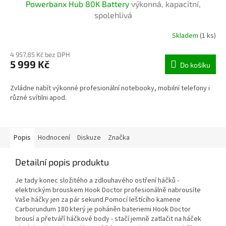
Powerbanx Hub 80K Battery
výkonná, kapacitní,
A
spolehlivá
R
Skladem
(1 ks)
M
4 957,85 Kč bez DPH
5 999 Kč
Do košíku
A
Zvládne nabít výkonné profesionální notebooky, mobilní telefony i
různé svítilni apod.
Popis
Hodnocení
Diskuze
Značka
Detailní popis produktu
Je tady konec složitého a zdlouhavého ostření háčků -
elektrickým brouskem Hook Doctor profesionálně nabrousíte
Vaše háčky jen za pár sekund.Pomocí leštícího kamene
Carborundum 180 který je poháněn bateriemi Hook Doctor
brousí a přetváří háčkové body - stačí jemně zatlačit na háček