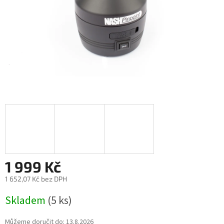
1 999 Kč
1 652,07 Kč bez DPH
Měrná
Skladem
(5 ks)
cena:
Můžeme doručit do:
13.8.2026