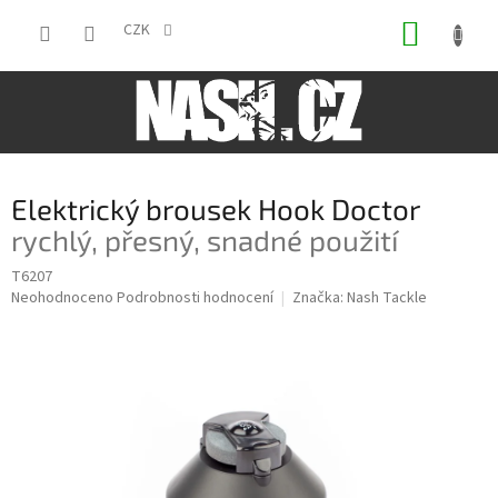
Přejít
NÁKUP
na
CZK
obsah
KOŠÍK
Elektrický brousek Hook Doctor
rychlý, přesný, snadné použití
T6207
Průměrné
Neohodnoceno
Podrobnosti hodnocení
Značka:
Nash Tackle
hodnocení
produktu
je
0,0
z
5
hvězdiček.