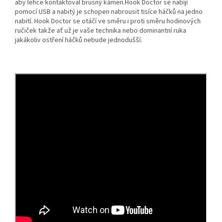
aby lehce kontaktoval brusný kámen.Hook Doctor se nabíjí
pomocí USB a nabitý je schopen nabrousit tisíce háčků na jedno
nabití. Hook Doctor se otáčí ve směru i proti směru hodinových
ručiček takže ať už je vaše technika nebo dominantní ruka
jakákoliv ostření háčků nebude jednodušší.