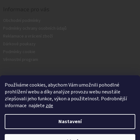
Informace pro vás
Obchodní podmínky
Podmínky ochrany osobních údajů
Reklamace a vrácení zboží
Dárkové poukazy
Podmínky cookie
Věrnostní program
Facebook
Používáme cookies, abychom Vám umožnili pohodlné
prohlížení webu a díky analýze provozu webu neustále
zlepšovali jeho funkce, výkon a použitelnost. Podrobnější
informace najdete
zde
Nastavení
Vytvořil Shoptet