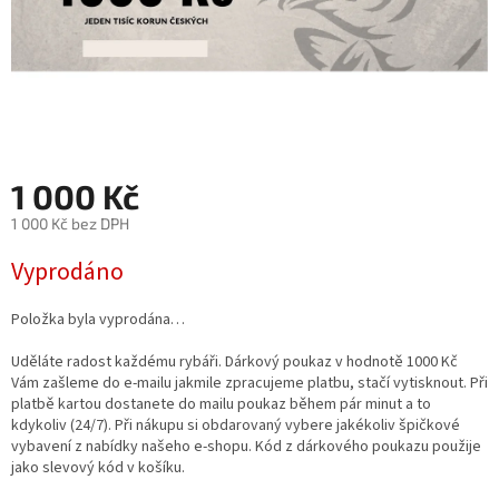
1 000 Kč
1 000 Kč bez DPH
Měrná
Vyprodáno
cena:
Položka byla vyprodána…
Uděláte radost každému rybáři. Dárkový poukaz v hodnotě 1000 Kč
Vám zašleme do e-mailu jakmile zpracujeme platbu, stačí vytisknout. Při
platbě kartou dostanete do mailu poukaz během pár minut a to
kdykoliv (24/7). Při nákupu si obdarovaný vybere jakékoliv špičkové
vybavení z nabídky našeho e-shopu. Kód z dárkového poukazu použije
jako slevový kód v košíku.