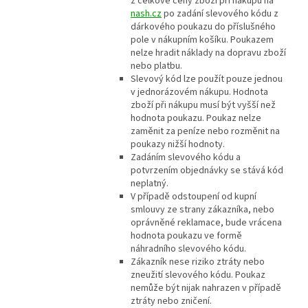
z celkové ceny zboží při nákupu na
nash.cz
po zadání slevového kódu z
dárkového poukazu do příslušného
pole v nákupním košíku. Poukazem
nelze hradit náklady na dopravu zboží
nebo platbu.
Slevový kód lze použít pouze jednou
v jednorázovém nákupu. Hodnota
zboží při nákupu musí být vyšší než
hodnota poukazu. Poukaz nelze
zaměnit za peníze nebo rozměnit na
poukazy nižší hodnoty.
Zadáním slevového kódu a
potvrzením objednávky se stává kód
neplatný.
V případě odstoupení od kupní
smlouvy ze strany zákazníka, nebo
oprávněné reklamace, bude vrácena
hodnota poukazu ve formě
náhradního slevového kódu.
Zákazník nese riziko ztráty nebo
zneužití slevového kódu. Poukaz
nemůže být nijak nahrazen v případě
ztráty nebo zničení.