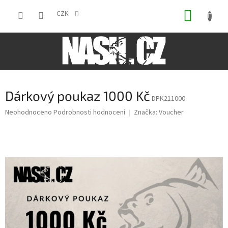
Přejít
NÁKUP
na
CZK
obsah
KOŠÍK
Dárkový poukaz 1000 Kč
DPK211000
Průměrné
Neohodnoceno
Podrobnosti hodnocení
Značka:
Voucher
hodnocení
produktu
je
0,0
z
5
hvězdiček.