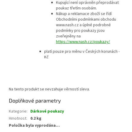
Kupující není oprávněn přeprodávat
poukaz třetím osobám.
Nákup a reklamace zboží se řídí
Obchodními podmínkami obchodu
www.nash.cz a úplné podrobné
podmínky pro poukazy jsou
zveřejněny na
https://www.nash.cz/poukazy/
platí pouze pro měnu v Českých korunách -
Kč
Na tento produkt se nevzahuje věrností sleva.
Doplňkové parametry
Kategorie
:
Dárkové poukazy
Hmotnost
:
0.2 kg
Položka byla vyprodána…