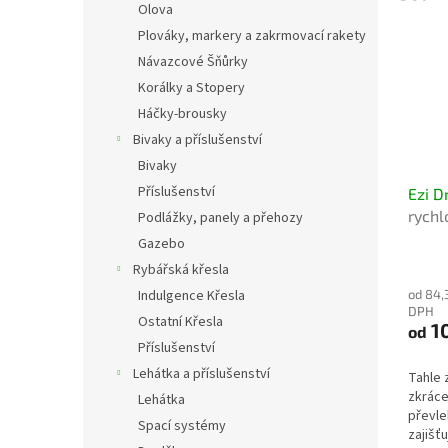
Olova
Plováky, markery a zakrmovací rakety
Návazcové Šňůrky
Korálky a Stopery
Háčky-brousky
Bivaky a příslušenství
Bivaky
Příslušenství
Ezi D
rychl
Podlážky, panely a přehozy
snadn
Gazebo
Rybářská křesla
od 84,
Indulgence Křesla
DPH
Ostatní Křesla
1
od
Příslušenství
Lehátka a příslušenství
Tahle 
zkráce
Lehátka
převle
Spací systémy
zajišť