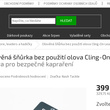
OBCHODNÍ PODMÍNKY
PODMÍNKY OCHRANY OSOBNÍCH ÚDAJŮ
R
HLEDAT
Dárkové poukazy
Akce Srpen
Vyladěné sety
Obcho
re, leaders a hadičky
Olověná šňůrka bez použití olova Cling-On Le
ěná šňůrka bez použití olova Cling-O
a pro bezpečné kapraření
né
noceno
Podrobnosti hodnocení
Značka:
Nash Tackle
ní
399
u
329,75 K
Měrná
Zvolt
cena:
ek.