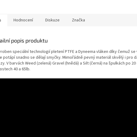
z klipu závěsky.
s
Hodnocení
Diskuze
Značka
ailní popis produktu
yroben speciální technologií pletení PTFE a Dyneema vláken díky čemuž se 
le potápí snadno se dělají smyčky. Mimořádně pevný materiál skvělý i pro 
y. V barvách Weed (zelená) Gravel (hnědá) a Silt (černá) na špulkách po 20
ostech 40 a 65lb.