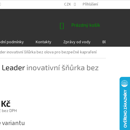
EKLAMACE A VRÁCENÍ ZBOŽÍ
DÁRKOVÉ POUKAZY
CZK
Přihlášení
PODMÍNKY COOKI
NÁKUPNÍ
Prázdný košík
KOŠÍK
dní podmínky
Kontakty
Zprávy od vody
Blog
Kame
ader
inovativní šňůrka bez olova pro bezpečné kapraření
n Leader
inovativní šňůrka bez
 Kč
č bez DPH
e variantu