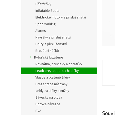
n
Přístřešky
e
Inflatable Boats
l
Elektrické motory a příslušenství
Spot Marking
Alarms
Navijáky a příslušenství
Pruty a příslušenství
Broušení háčků
Rybářská bižuterie
Rovnátka, převleky a obratlíky
Leadcore, leaders a hadičky
Vlasce a pletené šňůry
Prezentace nástrahy
Jehly, vrtáčky a nůžky
Závěsky na olova
Hotové návazce
PVA
Souvi