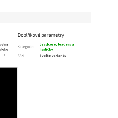
Doplňkové parametry
velmi
Leadcore, leaders a
Kategorie
:
daleké
hadičky
 m a
EAN
:
Zvolte variantu