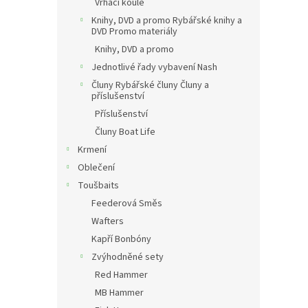
Vrhací koule
Knihy, DVD a promo Rybářské knihy a
DVD Promo materiály
Knihy, DVD a promo
Jednotlivé řady vybavení Nash
Čluny Rybářské čluny Čluny a
příslušenství
Příslušenství
Čluny Boat Life
Krmení
Oblečení
Toušbaits
Feederová Směs
Wafters
Kapří Bonbóny
Zvýhodněné sety
Red Hammer
MB Hammer