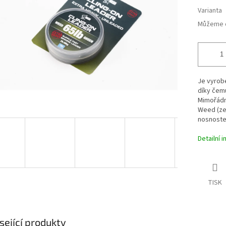
Varianta
Můžeme d
Je vyrobe
díky čemu
Mimořádně
Weed (zel
nosnostec
Detailní 
TISK
sející produkty