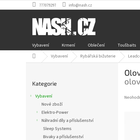
Přejít
777079297
info@nash.cz
na
obsah
Vybavení
Krmení
Oblečení
Toušbaits
Domů
Vybavení
Rybářská bižuterie
Leadco
P
Olov
o
Přeskočit
s
olov
Kategorie
kategorie
t
r
Vybavení
Průměr
Neohod
a
hodnoce
Nové zboží
n
produkt
Elektro-Power
n
je
í
Náhradní díly a příslušenství
0,0
z
p
Sleep Systems
5
a
Bivaky a příslušenství
hvězdič