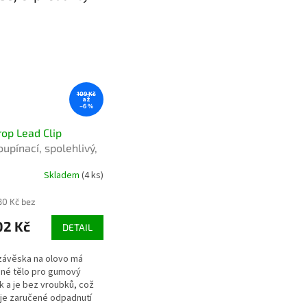
109 Kč
až
–6 %
rop Lead Clip
oupínací, spolehlivý,
é použití
Skladem
(4 ks)
30 Kč bez
02 Kč
DETAIL
závěska na olovo má
né tělo pro gumový
k a je bez vroubků, což
uje zaručené odpadnutí