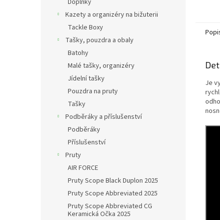
Doplňky
olova 
Kazety a organizéry na bižuterii
Tackle Boxy
Popi
Tašky, pouzdra a obaly
Batohy
Det
Malé tašky, organizéry
Jídelní tašky
Je v
Pouzdra na pruty
rych
odhoz
Tašky
nosn
Podběráky a příslušenství
Podběráky
Příslušenství
Pruty
AIR FORCE
Pruty Scope Black Duplon 2025
Pruty Scope Abbreviated 2025
Pruty Scope Abbreviated CG
Keramická Očka 2025