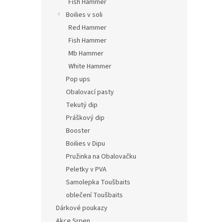
Fish Hammer
Boilies v soli
Red Hammer
Fish Hammer
Mb Hammer
White Hammer
Pop ups
Obalovací pasty
Tekutý dip
Práškový dip
Booster
Boilies v Dipu
Pružinka na Obalovačku
Peletky v PVA
Samolepka Toušbaits
oblečení Toušbaits
Dárkové poukazy
Akce Srpen