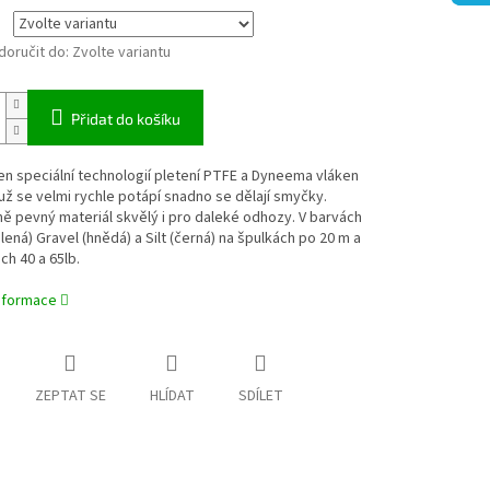
oručit do:
Zvolte variantu
Přidat do košíku
n speciální technologií pletení PTFE a Dyneema vláken
ž se velmi rychle potápí snadno se dělají smyčky.
 pevný materiál skvělý i pro daleké odhozy. V barvách
ená) Gravel (hnědá) a Silt (černá) na špulkách po 20 m a
h 40 a 65lb.
informace
ZEPTAT SE
HLÍDAT
SDÍLET