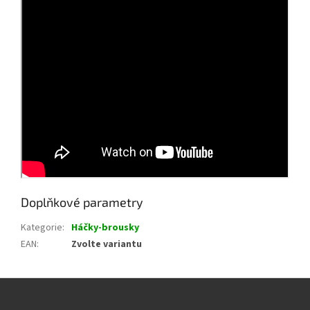
Doplňkové parametry
Kategorie
:
Háčky-brousky
EAN
:
Zvolte variantu
Z
á