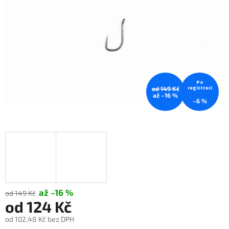
Po
registraci
od 149 Kč
až –16 %
–6 %
až –16 %
od 149 Kč
od
124 Kč
od
102,48 Kč
bez DPH