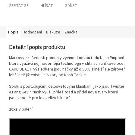
ZEPTAT SE
HLÍDAT
SDÍLET
Popis
Hodnocení
Diskuze
Značka
Detailní popis produktu
Marcovy zkušenosti pomohly vyvinout novou řadu Nash Pinpoint
která využívá nejmodernější technologii v slitinách uhlíkové oceli
CARBIDE 617. Výsledkem jsou háčky až o 50% silnější ale zároveň
lehčí než již existující vzory od Nash Tackle.
Spolu s postupujícími celosvětovými klasikami jako jsou Twister
a Fang Kevin Nash využil příležitosti a přidal nové tvary které
jsou vhodné pro lov velkých kaprů.
10ks
v balení