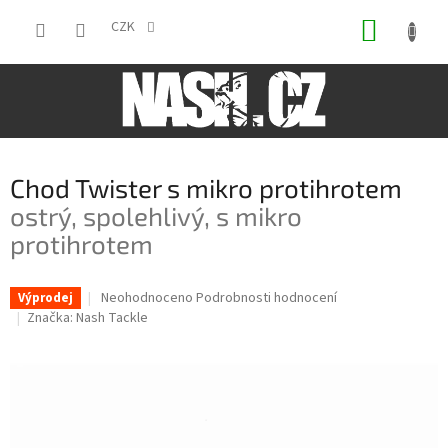
Přejít
NÁKUP
na
CZK
obsah
KOŠÍK
Chod Twister s mikro protihrotem
ostrý, spolehlivý, s mikro
protihrotem
Průměrné
Neohodnoceno
Podrobnosti hodnocení
Výprodej
hodnocení
Značka:
Nash Tackle
produktu
je
0,0
z
5
hvězdiček.