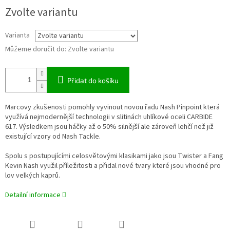
Měrná
Zvolte variantu
cena:
Varianta
Můžeme doručit do:
Zvolte variantu
Přidat do košíku
Marcovy zkušenosti pomohly vyvinout novou řadu Nash Pinpoint která
využívá nejmodernější technologii v slitinách uhlíkové oceli CARBIDE
617. Výsledkem jsou háčky až o 50% silnější ale zároveň lehčí než již
existující vzory od Nash Tackle.
Spolu s postupujícími celosvětovými klasikami jako jsou Twister a Fang
Kevin Nash využil příležitosti a přidal nové tvary které jsou vhodné pro
lov velkých kaprů.
Detailní informace