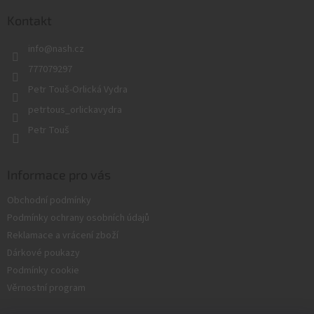
p
a
Kontakt
t
info
@
nash.cz
í
777079297
Petr Touš-Orlická Vydra
petrtous_orlickavydra
Petr Touš
Informace pro vás
Obchodní podmínky
Podmínky ochrany osobních údajů
Reklamace a vrácení zboží
Dárkové poukazy
Podmínky cookie
Věrnostní program