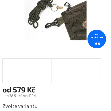
Po
registraci
–6 %
od
579 Kč
od
478,51 Kč
bez DPH
Měrná
Zvolte variantu
cena: