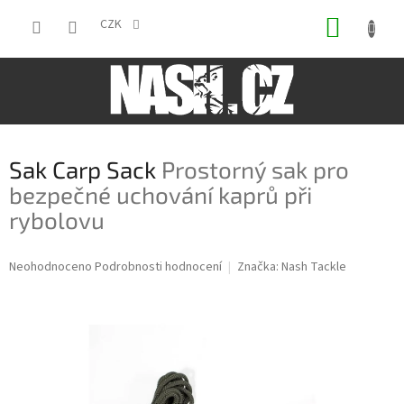
Přejít
NÁKUP
na
CZK
obsah
KOŠÍK
Sak Carp Sack
Prostorný sak pro
bezpečné uchování kaprů při
rybolovu
Průměrné
Neohodnoceno
Podrobnosti hodnocení
Značka:
Nash Tackle
hodnocení
produktu
je
0,0
z
5
hvězdiček.