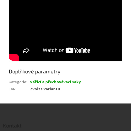
Doplňkové parametry
Kategorie
:
Vážicí a přechovávací saky
EAN
:
Zvolte variantu
Z
á
p
a
Kontakt