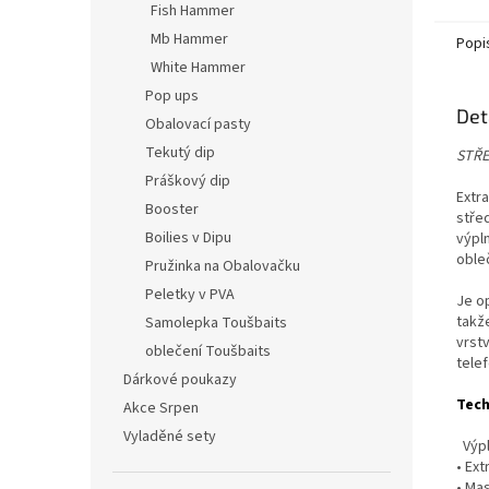
Fish Hammer
Mb Hammer
Popi
White Hammer
Pop ups
Det
Obalovací pasty
Tekutý dip
STŘE
Práškový dip
Extra
Booster
stře
Boilies v Dipu
výpln
oble
Pružinka na Obalovačku
Peletky v PVA
Je o
takž
Samolepka Toušbaits
vrstv
oblečení Toušbaits
tele
Dárkové poukazy
Tech
Akce Srpen
Vyladěné sety
Výplň
• Ext
• Ma