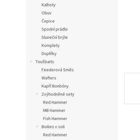
n
Kalhoty
e
Obuv
l
Čepice
Spodní prádlo
Sluneční brýle
Komplety
Doplňky
Toušbaits
Feederová Směs
Wafters
Kapří Bonbóny
Zvýhodněné sety
Red Hammer
MB Hammer
Fish Hammer
Boilies v soli
Red Hammer