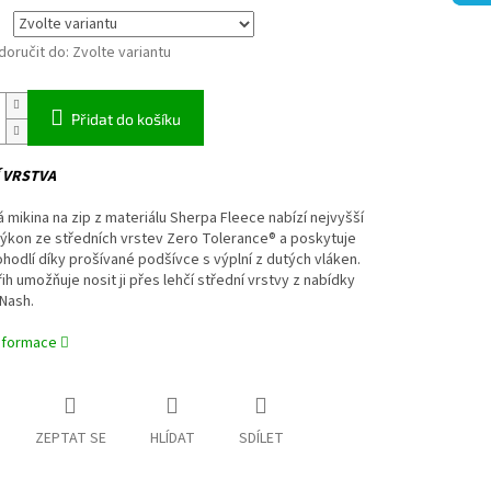
oručit do:
Zvolte variantu
Přidat do košíku
 VRSTVA
ná mikina na zip z materiálu Sherpa Fleece nabízí nejvyšší
ýkon ze středních vrstev Zero Tolerance® a poskytuje
ohodlí díky prošívané podšívce s výplní z dutých vláken.
řih umožňuje nosit ji přes lehčí střední vrstvy z nabídky
Nash.
informace
ZEPTAT SE
HLÍDAT
SDÍLET