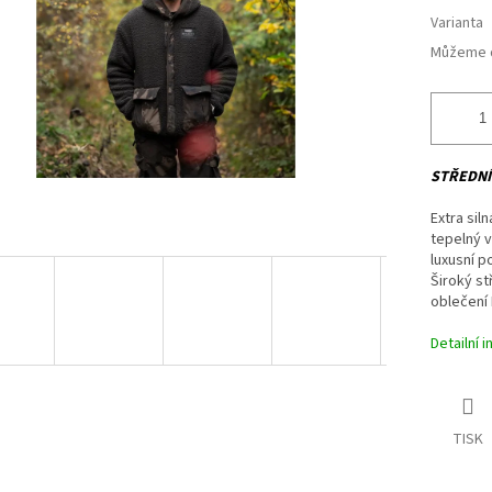
Varianta
Můžeme d
STŘEDNÍ
Extra sil
tepelný v
luxusní p
Široký st
oblečení 
Detailní 
TISK