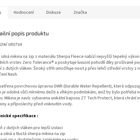
s
Hodnocení
Diskuze
Značka
ailní popis produktu
DNÍ VRSTVA
 silná mikina na zip z materiálu Sherpa Fleece nabízí nejvyšší tepelný výkon
dních vrstev Zero Tolerance® a poskytuje luxusní pohodlí díky prošívané po
í z dutých vláken. Široký střih umožňuje nosit ji přes lehčí střední vrstvy z 
čení Nash.
patřena povrchovou úpravou DWR (Durable Water Repellent), která odpuzuj
e je odolná vůči mírnému dešti a vlhkým podmínkám, aniž by bylo potřeba no
u. Mikina je navíc vybavena unikátní kapsou ZT Tech Protect, která chrání m
fony a příposlechy před vniknutím vody.
nické specifikace :
 z dutých vláken pro lepší izolaci
ra silná a tlustá sherpa mikina na zip
sivní zip s dodatečným zapínáním na cvoky