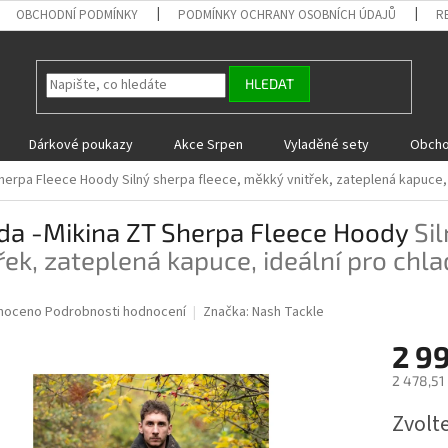
OBCHODNÍ PODMÍNKY
PODMÍNKY OCHRANY OSOBNÍCH ÚDAJŮ
R
HLEDAT
Dárkové poukazy
Akce Srpen
Vyladěné sety
Obcho
Sherpa Fleece Hoody
Silný sherpa fleece, měkký vnitřek, zateplená kapuce,
da -Mikina ZT Sherpa Fleece Hoody
Si
řek, zateplená kapuce, ideální pro chl
né
noceno
Podrobnosti hodnocení
Značka:
Nash Tackle
ní
2 9
u
2 478,51
Měrná
Zvolt
cena:
ek.