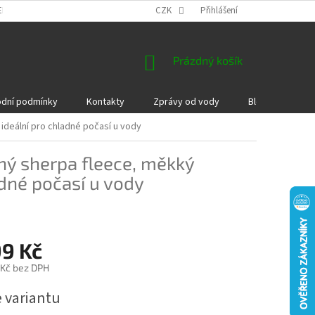
EKLAMACE A VRÁCENÍ ZBOŽÍ
DÁRKOVÉ POUKAZY
CZK
Přihlášení
PODMÍNKY COOKI
NÁKUPNÍ
Prázdný košík
KOŠÍK
dní podmínky
Kontakty
Zprávy od vody
Blog
Kame
 ideální pro chladné počasí u vody
lný sherpa fleece, měkký
adné počasí u vody
99 Kč
 Kč bez DPH
e variantu