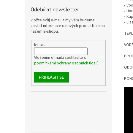
• Vo
Odebírat newsletter
• Ho
• Ka
Vložte svůj e-mail a my vám budeme
• El
zasílat informace o nových produktech na
našem e-shopu.
TEP
E-mail
VOD
PRO
Vložením e-mailu souhlasíte s
podmínkami ochrany osobních údajů
ODO
PŘIHLÁSIT SE
POH