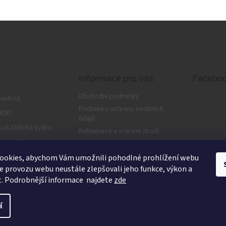
Informace pro vás
Facebo
Obchodní podmínky
nash.cz
Podmínky ochrany osobních
9297
údajů
ouš-Orlická Vydra
Reklamace a vrácení zboží
us_orlickavydra
Dárkové poukazy
Podmínky cookie
ouš
ookies, abychom Vám umožnili pohodlné prohlížení webu
ze provozu webu neustále zlepšovali jeho funkce, výkon a
Věrnostní program
t. Podrobnější informace najdete
zde
í