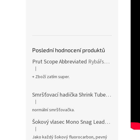
Poslední hodnocení produktů
Prut Scope Abbreviated
Rybářské pruty s krátkým dělením a zkrácenou rukojetí
|
Hodnocení produktu je 5 z 5 hvězdiček.
+ Zboží zatím super.
Smršťovací hadička Shrink Tube
pro dokonalé
|
Hodnocení produktu je 5 z 5 hvězdiček.
normální smršťovačka.
Šokový vlasec Mono Snag Leader
pevný mono v
|
Hodnocení produktu je 5 z 5 hvězdiček.
Jako každý šokový fluorocarbon, pevný