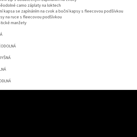
děodolné camo záplaty na loktech
rní kapsa se zapínáním na cvok a boční kapsy s fleecovou podšívkou
psy na ruce s fleecovou podšívkou
astické manžety
LÁ
ĚODOLNÁ
DYŠNÁ
LNÁ
ODLNÁ