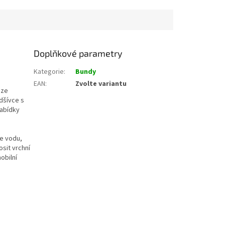
Doplňkové parametry
Kategorie
:
Bundy
EAN
:
Zvolte variantu
 ze
dšívce s
nabídky
e vodu,
sit vrchní
obilní