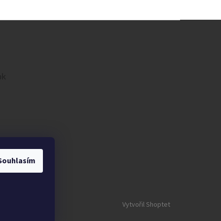
ok
Souhlasím
Vytvořil Shoptet