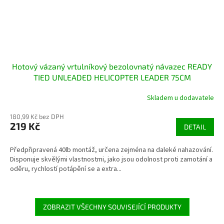
Hotový vázaný vrtulníkový bezolovnatý návazec READY
TIED UNLEADED HELICOPTER LEADER 75CM
bezolovnatý, pevný, 75 cm
Skladem u dodavatele
180,99 Kč bez DPH
219 Kč
DETAIL
Předpřipravená 40lb montáž, určena zejména na daleké nahazování.
Disponuje skvělými vlastnostmi, jako jsou odolnost proti zamotání a
oděru, rychlostí potápění se a extra...
ZOBRAZIT VŠECHNY SOUVISEJÍCÍ PRODUKTY