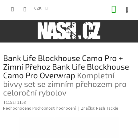
Přejít
NÁKUP
na
CZK
obsah
KOŠÍK
Bank Life Blockhouse Camo Pro +
Zimní Přehoz Bank Life Blockhouse
Camo Pro Overwrap
Kompletní
bivvy set se zimním přehozem pro
celoroční rybolov
T1152T1153
Průměrné
Neohodnoceno
Podrobnosti hodnocení
Značka:
Nash Tackle
hodnocení
produktu
je
0,0
z