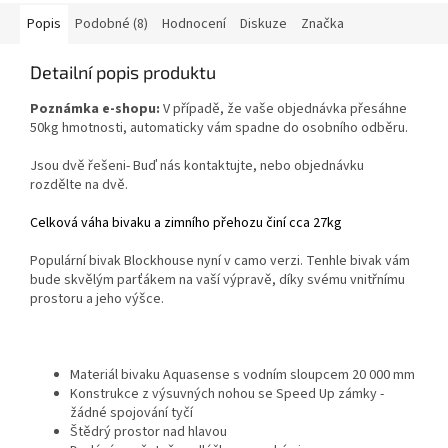
Popis
Podobné (8)
Hodnocení
Diskuze
Značka
Detailní popis produktu
Poznámka e-shopu:
V případě, že vaše objednávka přesáhne
50kg hmotnosti, automaticky vám spadne do osobního odběru.
Jsou dvě řešeni- Buď nás kontaktujte, nebo objednávku
rozdělte na dvě.
Celková váha bivaku a zimního přehozu činí cca 27kg
Populární bivak Blockhouse nyní v camo verzi. Tenhle bivak vám
bude skvělým parťákem na vaší výpravě, díky svému vnitřnímu
prostoru a jeho výšce.
Materiál bivaku Aquasense s vodním sloupcem 20 000 mm
Konstrukce z výsuvných nohou se Speed Up zámky -
žádné spojování tyčí
Štědrý prostor nad hlavou