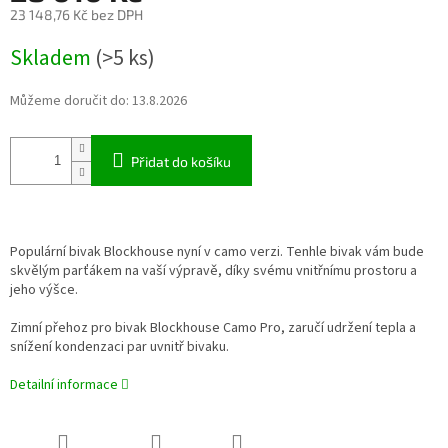
23 148,76 Kč bez DPH
Měrná
Skladem
(>5 ks)
cena:
Můžeme doručit do:
13.8.2026
Přidat do košíku
Populární bivak Blockhouse nyní v camo verzi. Tenhle bivak vám bude
skvělým parťákem na vaší výpravě, díky svému vnitřnímu prostoru a
jeho výšce.
Zimní přehoz pro bivak Blockhouse Camo Pro, zaručí udržení tepla a
snížení kondenzaci par uvnitř bivaku.
Detailní informace