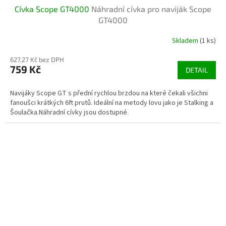
Cívka Scope GT4000
Náhradní cívka pro naviják Scope
GT4000
Skladem
(1 ks)
627,27 Kč bez DPH
759 Kč
DETAIL
Navijáky Scope GT s přední rychlou brzdou na které čekali všichni
fanoušci krátkých 6ft prutů. Ideální na metody lovu jako je Stalking a
Šoulačka.Náhradní cívky jsou dostupné.