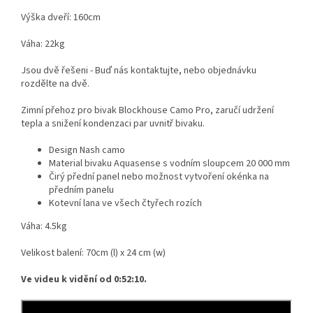
Výška dveří: 160cm
Váha: 22kg
Jsou dvě řešeni - Buď nás kontaktujte, nebo objednávku
rozdělte na dvě.
Zimní přehoz pro bivak Blockhouse Camo Pro, zaručí udržení
tepla a snižení kondenzaci par uvnitř bivaku.
Design Nash camo
Material bivaku Aquasense s vodním sloupcem 20 000 mm
Čirý přední panel nebo možnost vytvoření okénka na
předním panelu
Kotevní lana ve všech čtyřech rozích
Váha: 4.5kg
Velikost balení: 70cm (l) x 24 cm (w)
Ve videu k vidění od 0:52:10.