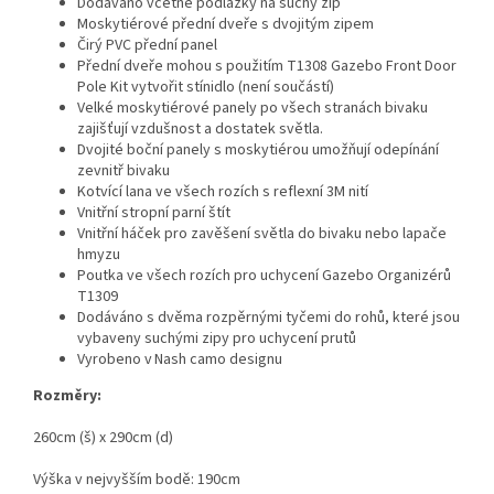
Dodáváno včetně podlážky na suchý zip
Moskytiérové přední dveře s dvojitým zipem
Čirý PVC přední panel
Přední dveře mohou s použitím T1308 Gazebo Front Door
Pole Kit vytvořit stínidlo (není součástí)
Velké moskytiérové panely po všech stranách bivaku
zajišťují vzdušnost a dostatek světla.
Dvojité boční panely s moskytiérou umožňují odepínání
zevnitř bivaku
Kotvící lana ve všech rozích s reflexní 3M nití
Vnitřní stropní parní štít
Vnitřní háček pro zavěšení světla do bivaku nebo lapače
hmyzu
Poutka ve všech rozích pro uchycení Gazebo Organizérů
T1309
Dodáváno s dvěma rozpěrnými tyčemi do rohů, které jsou
vybaveny suchými zipy pro uchycení prutů
Vyrobeno v Nash camo designu
Rozměry:
260cm (š) x 290cm (d)
Výška v nejvyšším bodě: 190cm