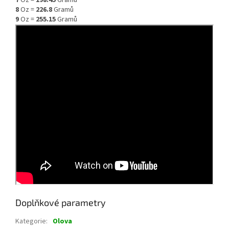
7
Oz =
198.45
Gramů
8
Oz =
226.8
Gramů
9
Oz =
255.15
Gramů
Doplňkové parametry
Kategorie
:
Olova