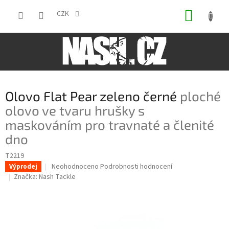
Přejít
NÁKUP
na
CZK
obsah
KOŠÍK
Olovo Flat Pear zeleno černé
ploché
olovo ve tvaru hrušky s
maskováním pro travnaté a členité
dno
T2219
Průměrné
Neohodnoceno
Podrobnosti hodnocení
Výprodej
hodnocení
Značka:
Nash Tackle
produktu
je
0,0
z
5