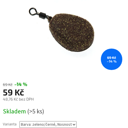
hvězdiček.
69 Kč
–14 %
–14 %
69 Kč
59 Kč
48,76 Kč bez DPH
Měrná
Skladem
(>5 ks)
cena:
Varianta