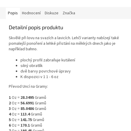
Popis
Hodnocení
Diskuze
Značka
Detailní popis produktu
Skvělé při lovu na svazích a lavicích. Lehčí varianty nabízejí také
pomalejší ponoření a lehké přistání na měkkých dnech jako je
například bahno.
plochý profil zabraňuje kutálení
silný obratlík
dvě barvy povrchové úpravy
K dispozici v 1 1 - 6 oz
Převod Uncí na Gramy:
1
Oz =
28.3495
Gramů
2
Oz =
56.6991
Gramů
3
Oz =
85.0486
Gramů
4
Oz =
113.4
Gramů
5
Oz =
141.75
Gramů
6
Oz =
170.1
Gramů