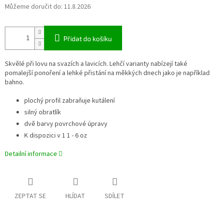
Můžeme doručit do:
11.8.2026
Přidat do košíku
Skvělé při lovu na svazích a lavicích. Lehčí varianty nabízejí také
pomalejší ponoření a lehké přistání na měkkých dnech jako je například
bahno.
plochý profil zabraňuje kutálení
silný obratlík
dvě barvy povrchové úpravy
K dispozici v 1 1 - 6 oz
Detailní informace
ZEPTAT SE
HLÍDAT
SDÍLET